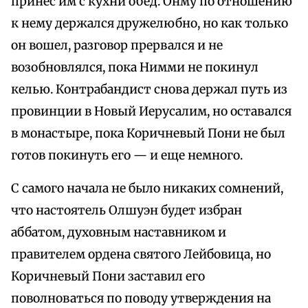
принес им с кухни обед. Онму по отношению
к нему держался дружелюбно, но как только
он вошел, разговор прервался и не
возобновлялся, пока Нимми не покинул
келью. Контрабандист снова держал путь из
провинции в Новый Иерусалим, но оставался
в монастыре, пока Коричневый Пони не был
готов покинуть его — и еще немного.
С самого начала не было никаких сомнений,
что настоятель Олшуэн будет избран
аббатом, духовным наставником и
правителем ордена святого Лейбовица, но
Коричневый Пони заставил его
поволноваться по поводу утверждения на