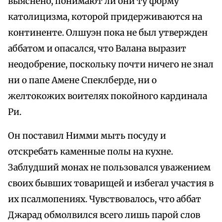
выяснено, понимают ли они ту форму
католицизма, которой придерживаются на
континенте. Олшуэн пока не был утвержден
аббатом и опасался, что Валана выразит
неодобрение, поскольку почти ничего не знал
ни о папе Амене Спеклберде, ни о
желтокожих воителях покойного кардинала
Ри.
Он поставил Нимми мыть посуду и
отскребать каменные полы на кухне.
Заблудший монах не пользовался уважением
своих бывших товарищей и избегал участия в
их псалмопениях. Чувствовалось, что аббат
Джарад обмолвился всего лишь парой слов