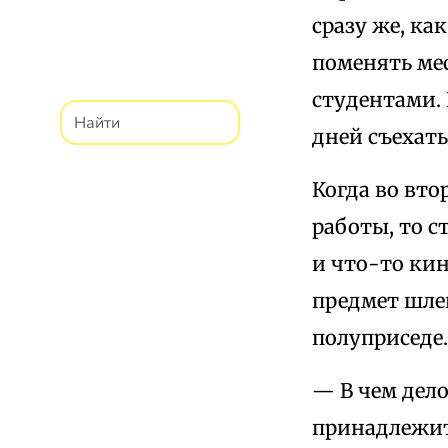
сразу же, ка
поменять мес
студентами.
дней съехать
Когда во вто
работы, то с
и что-то кин
предмет шлеп
полуприседе.
— В чем дело
принадлежит