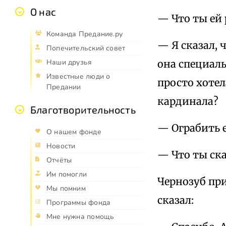
О нас
— Что ты ей
Команда Предание.ру
— Я сказал, 
Попечительский совет
она специаль
Наши друзья
Известные люди о
просто хотел
Предании
кардинала?
Благотворительность
— Ограбить е
О нашем фонде
Новости
— Что ты ска
Отчёты
Им помогли
Чернозуб при
Мы помним
сказал:
Программы фонда
Мне нужна помощь