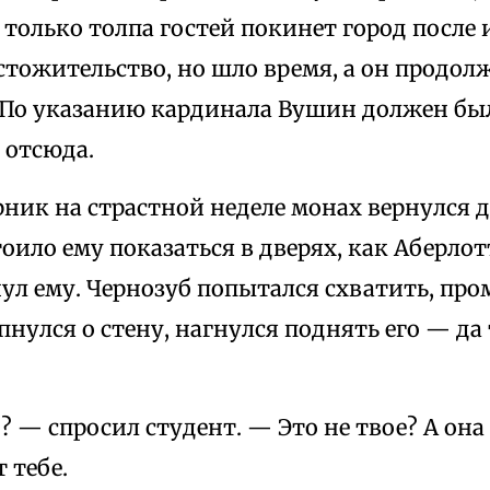
к только толпа гостей покинет город после
тожительство, но шло время, а он продолж
 По указанию кардинала Вушин должен был
 отсюда.
рник на страстной неделе монах вернулся 
тоило ему показаться в дверях, как Аберло
ул ему. Чернозуб попытался схватить, про
нулся о стену, нагнулся поднять его — да 
? — спросил студент. — Это не твое? А она 
 тебе.