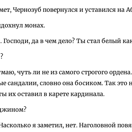
ет, Чернозуб повернулся и уставился на А
дохнул монах.
Господи, да в чем дело? Ты стал белый как
?
маю, чуть ли не из самого строгого ордена
ые сандалии, словно она босиком. Так это 
 ты их оставил в карете кардинала.
 джином?
сколько я заметил, нет. Наголовной повяз