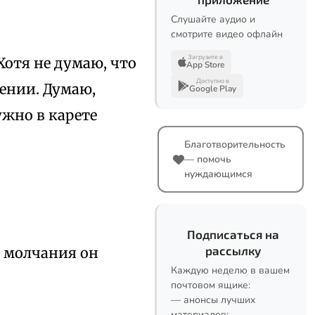
Слушайте аудио и
смотрите видео офлайн
Загрузите в
Хотя не думаю, что
App Store
Доступно в
лении. Думаю,
Google Play
ужно в карете
Благотворительность
— помочь
нуждающимся
Подписаться на
рассылку
о молчания он
Каждую неделю в вашем
почтовом ящике:
— анонсы лучших
материалов;