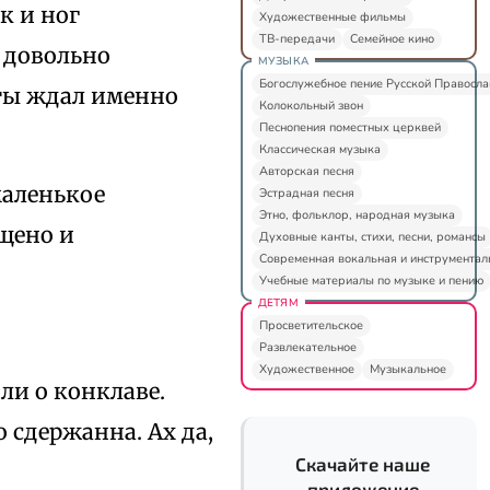
к и ног
Художественные фильмы
ТВ-передачи
Семейное кино
а довольно
МУЗЫКА
Богослужебное пение Русской Правосл
ты ждал именно
Колокольный звон
Песнопения поместных церквей
Классическая музыка
Авторская песня
маленькое
Эстрадная песня
Этно, фольклор, народная музыка
ищено и
Духовные канты, стихи, песни, романсы
Современная вокальная и инструментал
Учебные материалы по музыке и пению
ДЕТЯМ
Просветительское
Развлекательное
Художественное
Музыкальное
ли о конклаве.
 сдержанна. Ах да,
Скачайте наше
приложение