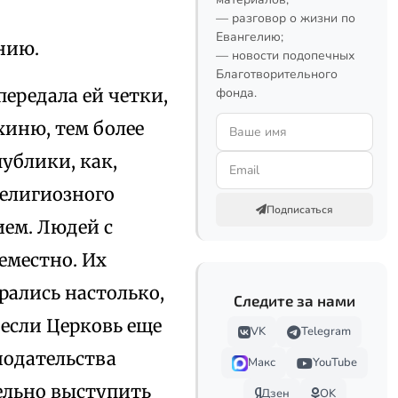
— разговор о жизни по
Евангелию;
нию.
— новости подопечных
Благотворительного
ередала ей четки,
фонда.
хиню, тем более
ублики, как,
религиозного
Подписаться
ием. Людей с
еместно. Их
рались настолько,
Следите за нами
 если Церковь еще
VK
Telegram
нодательства
Макс
YouTube
тельно выступить
Дзен
OK