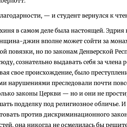
берлотт.
лагодарности, — и студент вернулся к чте
иня в самом деле была настоящей. Эдрия п
Женщина-джин вполне может сойти за мона
ой повязки, но по законам Денверской Респ
сюду, сознательно выдавать себя за члена 
вая свое происхождение, было преступлен
ми нарушениями преследовали почти повс
лько законы Церкви — но и они не прости
ать подделку под религиозное обличье. И
стовать против дискриминационного зако
стей, она никогда не осмелилась бы реши