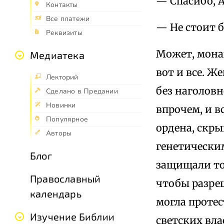
— Спасибо, А
Контакты
Все платежи
— Не стоит б
Реквизиты
Может, монах
Медиатека
вот и все. 
Лекторий
без наголовн
Сделано в Предании
Новинки
впрочем, и в
Популярное
ордена, скры
Авторы
генетически
Блог
защищали то
Православный
чтобы разреш
календарь
могла проте
Изучение Библии
светских вла