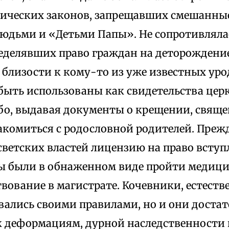
нических законов, запрещавших смешанны
юдьми и «Детьми Папы». Не сопротивляла
ределявших право граждан на деторождени
близости к кому-то из уже известных урод
 быть использованы как свидетельства цер
бо, выдавая документы о крещении, свящ
акомиться с родословной родителей. Прежд
светских властей лицензию на право вступл
ы были в обнаженном виде пройти медиц
вование в магистрате. Кочевники, естеств
вались своими правилами, но и они доста
 деформациям, дурной наследственности и 