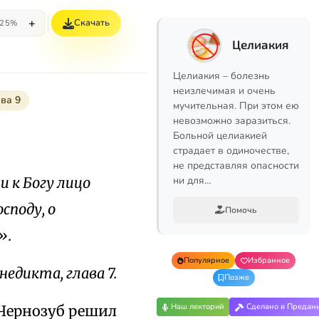
+
Скачать
25%
Целиакия
Целиакия – болезнь
неизлечимая и очень
ава 9
мучительная. При этом ею
невозможно заразиться.
Больной целиакией
страдает в одиночестве,
не представляя опасности
 к Богу лицо
ни для…
споду, о
Помочь
».
Популярное
Избранное
недикта, глава 7.
Позже
Наш лекторий
Сделано в Предан
 Чернозуб решил