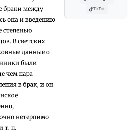
е браки между
TikTok
сь она и введению
е степенью
ов. В светских
ковные данные о
енники были
е чем пара
ения в брак, и он
инское
енно,
точно нетерпимо
т. п.