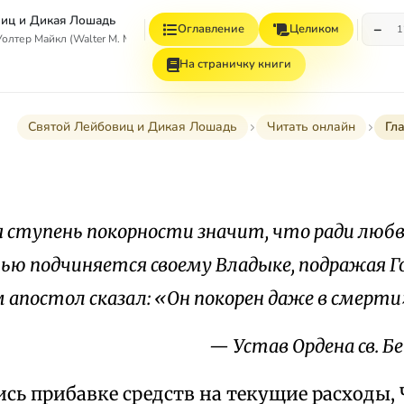
иц и Дикая Лошадь
−
Оглавление
Целиком
1
тер Майкл (Walter M. Miller, Jr.)
На страничку книги
Святой Лейбовиц и Дикая Лошадь
Читать онлайн
Гл
 ступень покорности значит, что ради любви
ью подчиняется своему Владыке, подражая Го
 апостол сказал: «Он покорен даже в смерти
— Устав Ордена св. Бе
сь прибавке средств на текущие расходы,