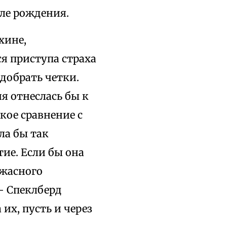
ле рождения.
хине,
я приступа страха
одобрать четки.
ия отнеслась бы к
кое сравнение с
ла бы так
ие. Если бы она
ужасного
— Спеклберд
их, пусть и через