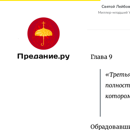
Святой Лейбов
Миллер-младший Уол
Предание.ру
Глава 9
«Третья
полност
котором
Обрадовавши