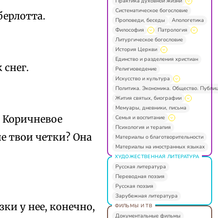
Практика духовной жизни
Систематическое богословие
берлотта.
Проповеди, беседы
Апологетика
Философия
Патрология
Литургическое богословие
История Церкви
Единство и разделения христиан
 снег.
Религиоведение
Искусство и культура
Политика. Экономика. Общество. Публи
Жития святых, биографии
Мемуары, дневники, письма
. Коричневое
Семья и воспитание
Психология и терапия
не твои четки? Она
Материалы о благотворительности
Материалы на иностранных языках
ХУДОЖЕСТВЕННАЯ ЛИТЕРАТУРА
Русская литература
Переводная поэзия
Русская поэзия
Зарубежная литература
ки у нее, конечно,
ФИЛЬМЫ И ТВ
Документальные фильмы