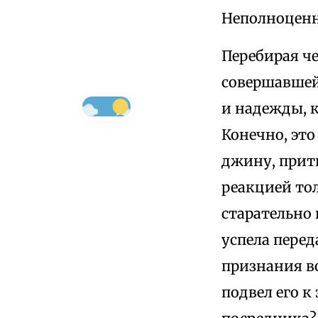
Неполноценн
Перебирая че
совершавшей
и надежды, к
Конечно, это
джину, прит
реакцией тол
старательно 
успела перед
признания во
подвел его к