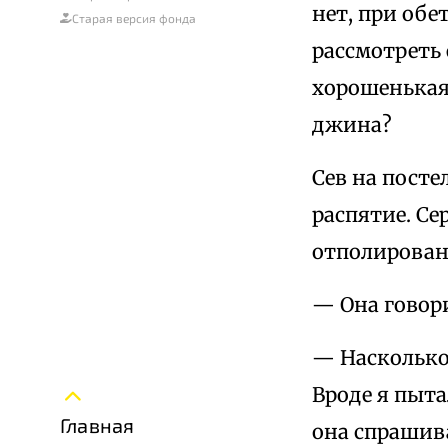
нет, при обет
Старая версия фонда
рассмотреть 
хорошенькая
джина?
Сев на посте
распятие. Се
отполировано
— Она говор
— Насколько
Вроде я пыта
Главная
она спрашива