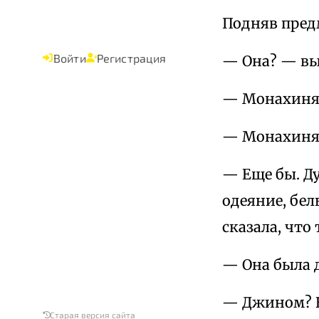
Подняв предм
Войти
Регистрация
— Она? — вы
— Монахиня. 
— Монахиня
— Еще бы. Ду
одеяние, бел
сказала, что
— Она была
— Джином? На
Старая версия сайта