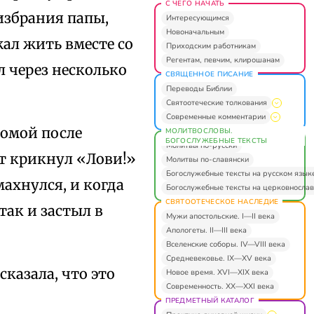
С ЧЕГО НАЧАТЬ
 избрания папы,
Интересующимся
Новоначальным
ал жить вместе со
Приходским работникам
Регентам, певчим, клирошанам
 через несколько
СВЯЩЕННОЕ ПИСАНИЕ
Переводы Библии
Святоотеческие толкования
Современные комментарии
домой после
МОЛИТВОСЛОВЫ.
БОГОСЛУЖЕБНЫЕ ТЕКСТЫ
Молитвы по-русски
тт крикнул «Лови!»
Молитвы по-славянски
Богослужебные тексты на русском язык
махнулся, и когда
Богослужебные тексты на церковнослав
СВЯТООТЕЧЕСКОЕ НАСЛЕДИЕ
так и застыл в
Мужи апостольские. I—II века
Апологеты. II—III века
Вселенские соборы. IV—VIII века
Средневековье. IX—XV века
сказала, что это
Новое время. XVI—XIX века
Современность. XX—XXI века
ПРЕДМЕТНЫЙ КАТАЛОГ