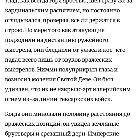
Улад, как всегда горя яростью, шел сразу же за
кардинальским распятием, но постоянно
оглядывался, проверяя, все ли держатся в
строю. По мере того как атакующие
подходили на дистанцию ружейного
выстрела, они бледнели от ужаса и кое-кто
падал всего лишь от звуков вражеских
выстрелов. Нимми полуприкрыл глаза и
возносил моления Святой Деве. Он был
удивлен, что их не накрыло артиллерийским
огнем из-за линии тексаркских войск.
Когда они миновали половину расстояния до
вражеских позиций, он увидел земляные
брустверы и срезанный дерн. Имперские