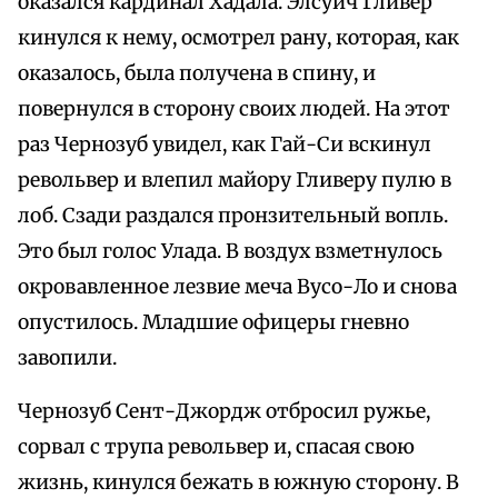
оказался кардинал Хадала. Элсуич Гливер
кинулся к нему, осмотрел рану, которая, как
оказалось, была получена в спину, и
повернулся в сторону своих людей. На этот
раз Чернозуб увидел, как Гай-Си вскинул
револьвер и влепил майору Гливеру пулю в
лоб. Сзади раздался пронзительный вопль.
Это был голос Улада. В воздух взметнулось
окровавленное лезвие меча Вусо-Ло и снова
опустилось. Младшие офицеры гневно
завопили.
Чернозуб Сент-Джордж отбросил ружье,
сорвал с трупа револьвер и, спасая свою
жизнь, кинулся бежать в южную сторону. В