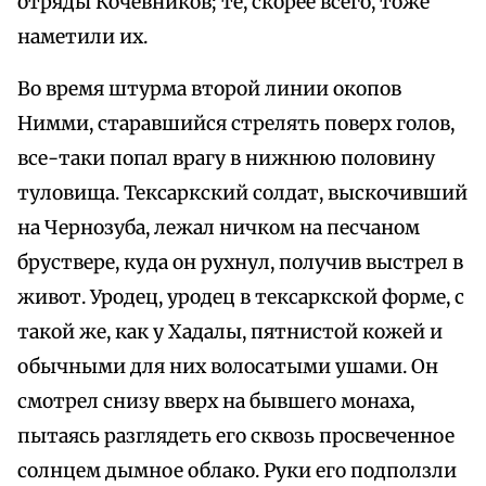
отряды Кочевников; те, скорее всего, тоже
наметили их.
Во время штурма второй линии окопов
Нимми, старавшийся стрелять поверх голов,
все-таки попал врагу в нижнюю половину
туловища. Тексаркский солдат, выскочивший
на Чернозуба, лежал ничком на песчаном
бруствере, куда он рухнул, получив выстрел в
живот. Уродец, уродец в тексаркской форме, с
такой же, как у Хадалы, пятнистой кожей и
обычными для них волосатыми ушами. Он
смотрел снизу вверх на бывшего монаха,
пытаясь разглядеть его сквозь просвеченное
солнцем дымное облако. Руки его подползли