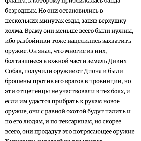
фланга, к которому приближалась банда
безродных. Но они остановились в
нескольких минутах езды, заняв верхушку
холма. Браму они меньше всего были нужны,
ибо разбойники тоже нацелились захватить
оружие. Он знал, что многие из них,
болтавшиеся в южной части земель Диких
Собак, получили оружие от Диона и были
брошены против его врагов в провинции, но
эти отщепенцы не участвовали в тех боях, и
если им удастся прибрать к рукам новое
оружие, они с равной охотой будут палить и
по его людям, и по тексаркцам, но скорее
всего, они продадут это потрясающее оружие