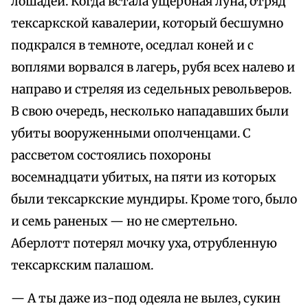
лошадей. Когда встала ущербная луна, отряд
тексаркской кавалерии, который бесшумно
подкрался в темноте, оседлал коней и с
воплями ворвался в лагерь, рубя всех налево и
направо и стреляя из седельных револьверов.
В свою очередь, несколько нападавших были
убиты вооруженными ополченцами. С
рассветом состоялись похороны
восемнадцати убитых, на пяти из которых
были тексаркские мундиры. Кроме того, было
и семь раненых — но не смертельно.
Аберлотт потерял мочку уха, отрубленную
тексаркским палашом.
— А ты даже из-под одеяла не вылез, сукин