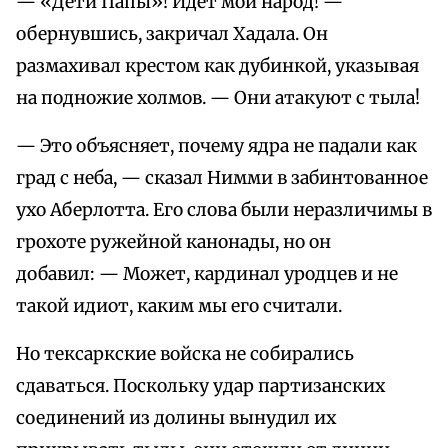
— «Дети Папы»! Идет мой народ! —
обернувшись, закричал Хадала. Он
размахивал крестом как дубинкой, указывая
на подножие холмов. — Они атакуют с тыла!
— Это объясняет, почему ядра не падали как
град с неба, — сказал Нимми в забинтованное
ухо Аберлотта. Его слова были неразличимы в
грохоте ружейной канонады, но он
добавил: — Может, кардинал уродцев и не
такой идиот, каким мы его считали.
Но тексаркские войска не собирались
сдаваться. Поскольку удар партизанских
соединений из долины вынудил их