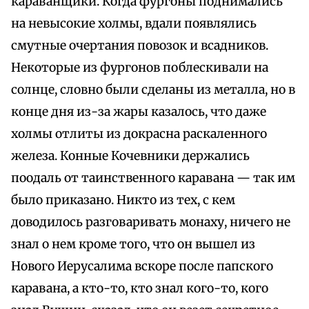
караванщики. Когда фургоны поднимались
на невысокие холмы, вдали появлялись
смутные очертания повозок и всадников.
Некоторые из фургонов поблескивали на
солнце, словно были сделаны из металла, но в
конце дня из-за жары казалось, что даже
холмы отлиты из докрасна раскаленного
железа. Конные Кочевники держались
поодаль от таинственного каравана — так им
было приказано. Никто из тех, с кем
доводилось разговаривать монаху, ничего не
знал о нем кроме того, что он вышел из
Нового Иерусалима вскоре после папского
каравана, а кто-то, кто знал кого-то, кого