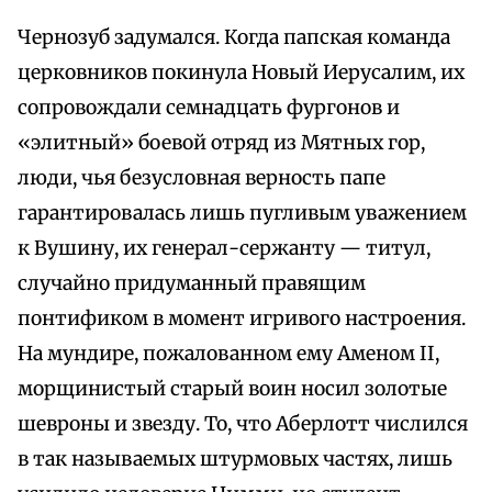
Чернозуб задумался. Когда папская команда
церковников покинула Новый Иерусалим, их
сопровождали семнадцать фургонов и
«элитный» боевой отряд из Мятных гор,
люди, чья безусловная верность папе
гарантировалась лишь пугливым уважением
к Вушину, их генерал-сержанту — титул,
случайно придуманный правящим
понтификом в момент игривого настроения.
На мундире, пожалованном ему Аменом II,
морщинистый старый воин носил золотые
шевроны и звезду. То, что Аберлотт числился
в так называемых штурмовых частях, лишь