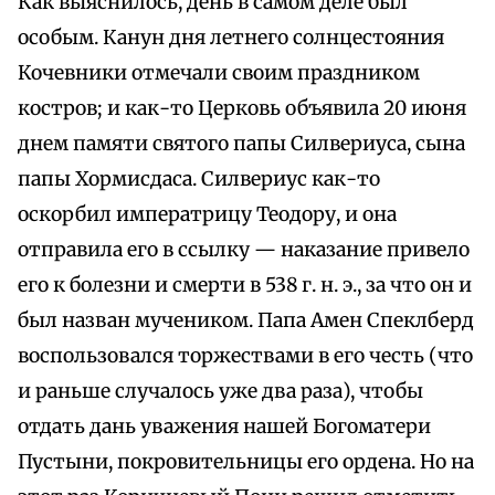
Как выяснилось, день в самом деле был
особым. Канун дня летнего солнцестояния
Кочевники отмечали своим праздником
костров; и как-то Церковь объявила 20 июня
днем памяти святого папы Силвериуса, сына
папы Хормисдаса. Силвериус как-то
оскорбил императрицу Теодору, и она
отправила его в ссылку — наказание привело
его к болезни и смерти в 538 г. н. э., за что он и
был назван мучеником. Папа Амен Спеклберд
воспользовался торжествами в его честь (что
и раньше случалось уже два раза), чтобы
отдать дань уважения нашей Богоматери
Пустыни, покровительницы его ордена. Но на