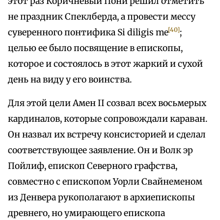
этот раз Коричневый Пони решил отметить
не праздник Спеклберда, а провести мессу
[40]
суверенного понтифика Si diligis me
;
целью ее было посвящение в епископы,
которое и состоялось в этот жаркий и сухой
день на виду у его воинства.
Для этой цели Амен II созвал всех восьмерых
кардиналов, которые сопровождали караван.
Он назвал их встречу консисторией и сделал
соответствующее заявление. Он и Волк эр
Пойлиф, епископ Северного графства,
совместно с епископом Уорли Свайнеменом
из Денвера рукополагают в архиепископы
древнего, но умирающего епископа