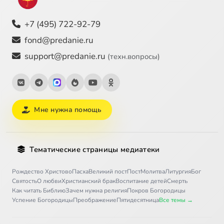
+7 (495) 722-92-79
fond@predanie.ru
support@predanie.ru
(техн.вопросы)
Мне нужна помощь
Тематические страницы медиатеки
Рождество Христово
Пасха
Великий пост
Пост
Молитва
Литургия
Бог
Святость
О любви
Христианский брак
Воспитание детей
Смерть
Как читать Библию
Зачем нужна религия
Покров Богородицы
Успение Богородицы
Преображение
Пятидесятница
Все темы →