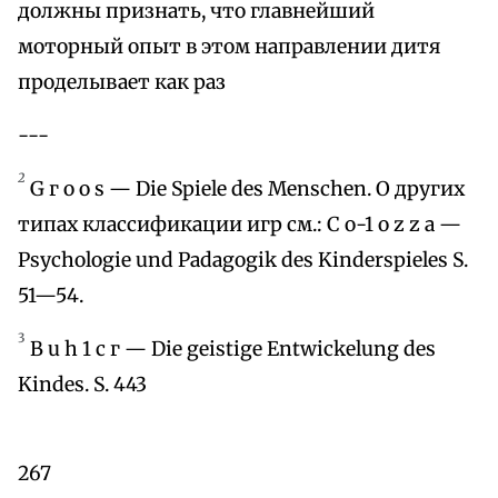
должны признать, что главнейший
моторный опыт в этом направлении дитя
проделывает как раз
---
2
G г о о s — Die Spiele des Menschen. О других
типах классификации игр см.: С о-1 о z z а —
Psychologie und Padagogik des Kinderspieles S.
51—54.
3
В u h 1 с г — Die geistige Entwickelung des
Kindes. S. 443
267