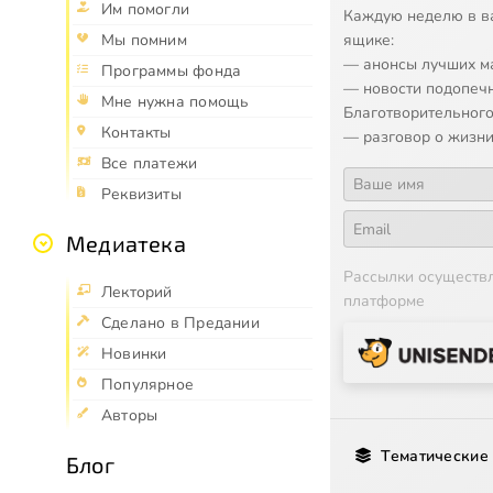
Им помогли
Каждую неделю в в
Мы помним
ящике:
— анонсы лучших м
Программы фонда
— новости подопеч
Мне нужна помощь
Благотворительного
Контакты
— разговор о жизни
Все платежи
Реквизиты
Медиатека
Рассылки осуществ
Лекторий
платформе
Сделано в Предании
Новинки
Популярное
Авторы
Тематические
Блог