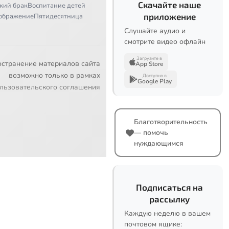
Скачайте наше
кий брак
Воспитание детей
приложение
ображение
Пятидесятница
Слушайте аудио и
смотрите видео офлайн
Загрузите в
остранение материалов сайта
App Store
возможно только в рамках
Доступно в
Google Play
льзовательского соглашения
Благотворительность
— помочь
нуждающимся
Подписаться на
рассылку
Каждую неделю в вашем
почтовом ящике: