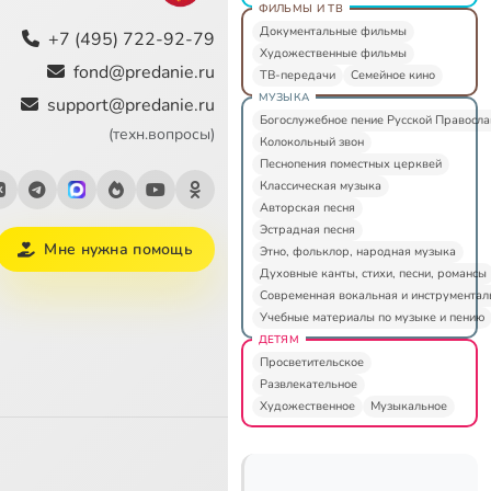
ФИЛЬМЫ И ТВ
Документальные фильмы
+7 (495) 722-92-79
Художественные фильмы
fond@predanie.ru
ТВ-передачи
Семейное кино
МУЗЫКА
support@predanie.ru
Богослужебное пение Русской Правосл
(техн.вопросы)
Колокольный звон
Песнопения поместных церквей
Классическая музыка
Авторская песня
Эстрадная песня
Мне нужна помощь
Этно, фольклор, народная музыка
Духовные канты, стихи, песни, романсы
Современная вокальная и инструментал
Учебные материалы по музыке и пению
ДЕТЯМ
Просветительское
Развлекательное
Художественное
Музыкальное