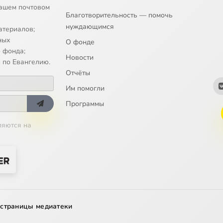
ашем почтовом
Благотворительность — помочь
нуждающимся
атериалов;
ных
О фонде
 фонда;
Новости
 по Евангелию.
Отчёты
Им помогли
Программы
ляются на
 страницы медиатеки