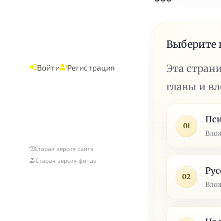
***
Выберите 
Эта стран
Войти
Регистрация
главы и в
Пси
01
Влож
Старая версия сайта
Старая версия фонда
Рус
02
Влож