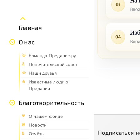
На 
03
Влож
Главная
Изб
04
О нас
Влож
Команда Предание.ру
Попечительский совет
Наши друзья
Известные люди о
Предании
Благотворительность
О нашем фонде
Новости
Подписаться н
Отчёты