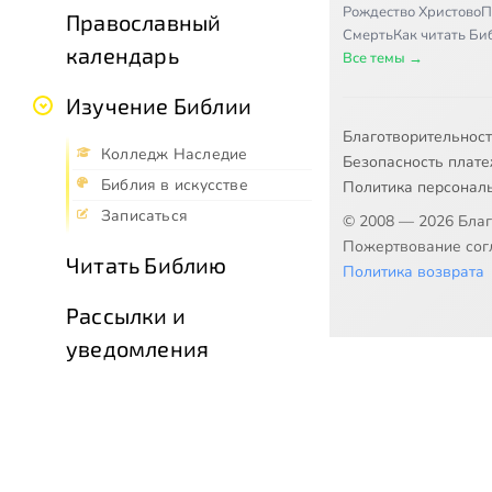
Рождество Христово
П
Православный
Смерть
Как читать Б
календарь
Все темы →
Изучение Библии
Благотворительнос
Колледж Наследие
Безопасность плат
Библия в искусстве
Политика персонал
Записаться
© 2008 — 2026 Бла
Пожертвование согл
Читать Библию
Политика возврата
Рассылки и
уведомления