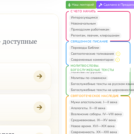
Наш лекторий
Сделано в Предан
С ЧЕГО НАЧАТЬ
Интересующимся
Новоначальным
Приходским работникам
Регентам, певчим, клирошанам
— доступные
СВЯЩЕННОЕ ПИСАНИЕ
Переводы Библии
Святоотеческие толкования
Современные комментарии
МОЛИТВОСЛОВЫ.
БОГОСЛУЖЕБНЫЕ ТЕКСТЫ
Молитвы по-русски
Молитвы по-славянски
Богослужебные тексты на русском язык
Богослужебные тексты на церковнослав
СВЯТООТЕЧЕСКОЕ НАСЛЕДИЕ
Мужи апостольские. I—II века
Апологеты. II—III века
Вселенские соборы. IV—VIII века
Средневековье. IX—XV века
Новое время. XVI—XIX века
Современность. XX—XXI века