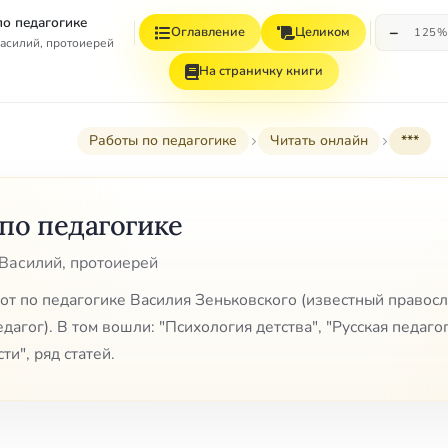
по педагогике
−
Оглавление
Целиком
125%
асилий, протоиерей
На страничку книги
Работы по педагогике
Читать онлайн
***
по педагогике
Василий, протоиерей
от по педагогике Василия Зеньковского (известный правос
дагог). В том вошли: "Психология детства", "Русская педагог
ти", ряд статей.