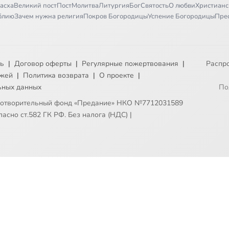
асха
Великий пост
Пост
Молитва
Литургия
Бог
Святость
О любви
Христианс
иблию
Зачем нужна религия
Покров Богородицы
Успение Богородицы
Пре
ть
|
Договор оферты
|
Регулярные пожертвования
|
Распр
ежей
|
Политика возврата
|
О проекте
|
ьных данных
По
готворительный фонд «Предание» НКО №7712031589
асно ст.582 ГК РФ. Без налога (НДС)
|