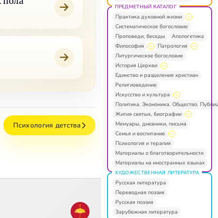
х пола
ПРЕДМЕТНЫЙ КАТАЛОГ
Практика духовной жизни
Систематическое богословие
Проповеди, беседы
Апологетика
Философия
Патрология
Литургическое богословие
История Церкви
Единство и разделения христиан
Религиоведение
Искусство и культура
Политика. Экономика. Общество. Публи
Жития святых, биографии
Мемуары, дневники, письма
Психология детства
Семья и воспитание
Психология и терапия
Материалы о благотворительности
Материалы на иностранных языках
ХУДОЖЕСТВЕННАЯ ЛИТЕРАТУРА
Русская литература
Переводная поэзия
Русская поэзия
Зарубежная литература