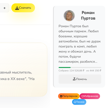
+
Скачать
Роман
Пуртов
Роман Пуртов был
обычным парнем. Любил
боевики, хорошие
автомобили, был не дурак
поиграть в комп, любил
жену и обожал дочь. А
потом, будучи
пассажиром, разбился…
Собрано 124 526,88 ₽
из 444 150 ₽
лавный мыслитель,
ика в XX веке", "На
Помочь
Популярное
Избранное
Позже