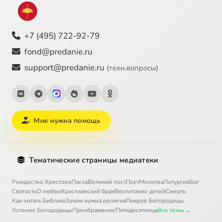
+7 (495) 722-92-79
fond@predanie.ru
support@predanie.ru
(техн.вопросы)
Мне нужна помощь
Тематические страницы медиатеки
Рождество Христово
Пасха
Великий пост
Пост
Молитва
Литургия
Бог
Святость
О любви
Христианский брак
Воспитание детей
Смерть
Как читать Библию
Зачем нужна религия
Покров Богородицы
Успение Богородицы
Преображение
Пятидесятница
Все темы →