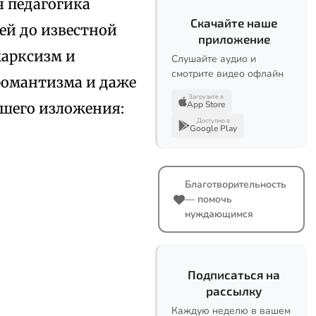
 педагогика
Скачайте наше
 ей до известной
приложение
марксизм и
Слушайте аудио и
смотрите видео офлайн
романтизма и даже
Загрузите в
App Store
ашего изложения:
Доступно в
Google Play
Благотворительность
— помочь
нуждающимся
Подписаться на
рассылку
Каждую неделю в вашем