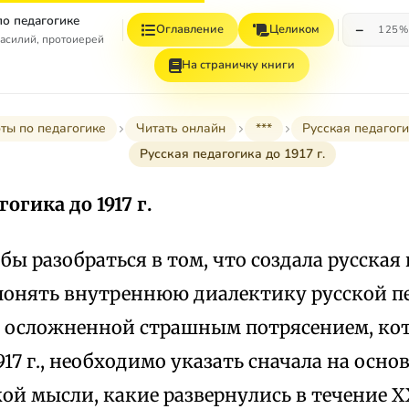
по педагогике
−
Оглавление
Целиком
125%
асилий, протоиерей
На страничку книги
ты по педагогике
Читать онлайн
***
Русская педагоги
Русская педагогика до 1917 г.
огика до 1917 г.
обы разобраться в том, что создала русская
 понять внутреннюю диалектику русской п
ь осложненной страшным потрясением, кот
17 г., необходимо указать сначала на осн
ой мысли, какие развернулись в течение XX