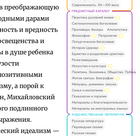
Современность. XX—XXI века
ре в преображающую
ПРЕДМЕТНЫЙ КАТАЛОГ
родными дарами
Практика духовной жизни
Систематическое богословие
жность и вредность
Проповеди, беседы
Апологетика
Философия
Патрология
освещенства и
Литургическое богословие
История Церкви
лы в душе ребенка
Единство и разделения христиан
Религиоведение
узости
Искусство и культура
Политика. Экономика. Общество. Публи
упозитивными
Жития святых, биографии
Мемуары, дневники, письма
му, а порой к
Семья и воспитание
ин, Михайловский
Психология и терапия
Материалы о благотворительности
ного подлинного
Материалы на иностранных языках
ХУДОЖЕСТВЕННАЯ ЛИТЕРАТУРА
выражения.
Русская литература
Переводная поэзия
ческий идеализм —
Русская поэзия