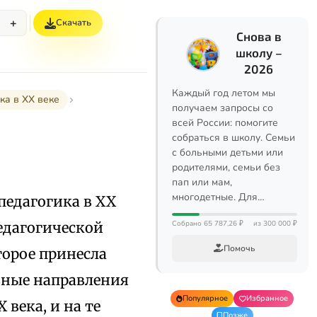
+
Скачать
Снова в
школу –
2026
Каждый год летом мы
ка в XX веке
получаем запросы со
всей России: помогите
собраться в школу. Семьи
с больными детьми или
родителями, семьи без
пап или мам,
многодетные. Для…
 педагогика в XX
едагогической
Собрано 65 787,26 ₽
из 300 000 ₽
Помочь
орое принесла
овные направления
Популярное
Избранное
 века, и на те
Позже