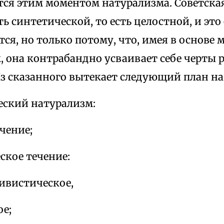
ся этим моментом натурализма. Советская
ь синтетической, то есть целостной, и это
тся, но только потому, что, имея в основе 
, она контрабандно усваивает себе черты 
Из сказанного вытекает следующий план н
еский натурализм:
ечение;
ское течение:
ивистическое,
ое;