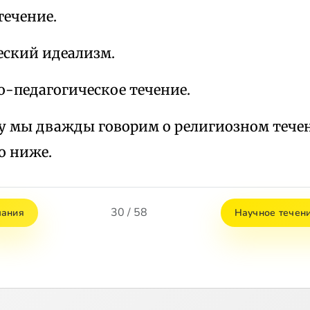
течение.
еский идеализм.
о-педагогическое течение.
му мы дважды говорим о религиозном течен
о ниже.
30 / 58
чания
Научное течени