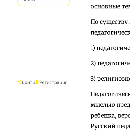
основные тем
По существу
педагогичес
1) педагогич
2) педагогич
3) религиозн
Войти
Регистрация
Педагогичес
мыслью пред
ребенка, вер
Русский пед