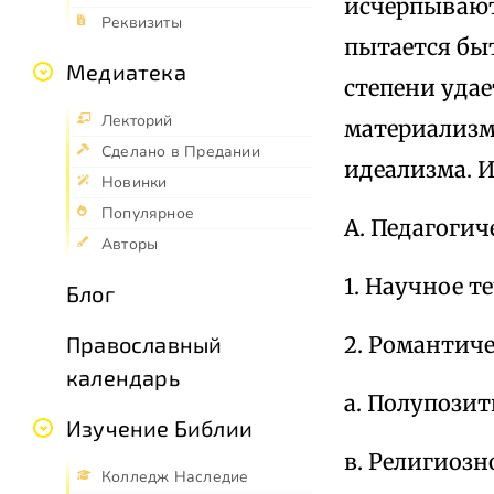
исчерпывают
Реквизиты
пытается быт
Медиатека
степени удае
Лекторий
материализм
Сделано в Предании
идеализма. 
Новинки
Популярное
А. Педагогич
Авторы
1. Научное т
Блог
2. Романтиче
Православный
календарь
а. Полупозит
Изучение Библии
в. Религиозн
Колледж Наследие