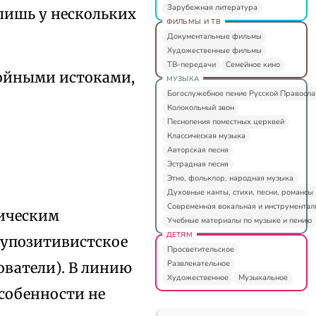
Зарубежная литература
 лишь у нескольких
ФИЛЬМЫ И ТВ
Документальные фильмы
Художественные фильмы
ТВ-передачи
Семейное кино
двойными истоками,
МУЗЫКА
Богослужебное пение Русской Правосл
Колокольный звон
Песнопения поместных церквей
Классическая музыка
Авторская песня
Эстрадная песня
Этно, фольклор, народная музыка
Духовные канты, стихи, песни, романсы
Современная вокальная и инструментал
тическим
Учебные материалы по музыке и пению
ДЕТЯМ
лупозитивистское
Просветительское
Развлекательное
дователи). В линию
Художественное
Музыкальное
особенности не