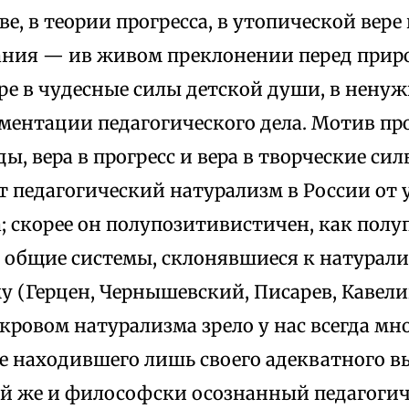
е, в теории прогресса, в утопической ве
ания — ив живом преклонении перед при
ере в чудесные силы детской души, в нену
аментации педагогического дела. Мотив пр
ы, вера в прогресс и вера в творческие си
 педагогический натурализм в России от 
; скорее он полупозитивистичен, как пол
 общие системы, склонявшиеся к натурализ
у (Герцен, Чернышевский, Писарев, Кавел
покровом натурализма зрело у нас всегда м
не находившего лишь своего адекватного 
 же и философски осознанный педагоги