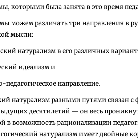
ы, которыми была занята в это время пед
 мы можем различать три направления в р
кой мысли:
еский натурализм в его различных вариант
еский идеализм и
о-педагогическое направление.
кий натурализм разными путями связан с
ыдущих десятилетий — он весь проникнут
ой в возможность рационализации педагог
агогический натурализм имеет двойные к