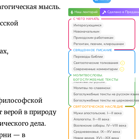
агогическая мысль.
Наш лекторий
Сделано в Предан
С ЧЕГО НАЧАТЬ
усской
Интересующимся
Новоначальным
Приходским работникам
Регентам, певчим, клирошанам
ах,
СВЯЩЕННОЕ ПИСАНИЕ
Переводы Библии
Святоотеческие толкования
Современные комментарии
МОЛИТВОСЛОВЫ.
БОГОСЛУЖЕБНЫЕ ТЕКСТЫ
Молитвы по-русски
Молитвы по-славянски
Богослужебные тексты на русском язык
 философской
Богослужебные тексты на церковнослав
СВЯТООТЕЧЕСКОЕ НАСЛЕДИЕ
 верой в природу
Мужи апостольские. I—II века
Апологеты. II—III века
ического дела.
Вселенские соборы. IV—VIII века
Средневековье. IX—XV века
орни — в
Новое время. XVI—XIX века