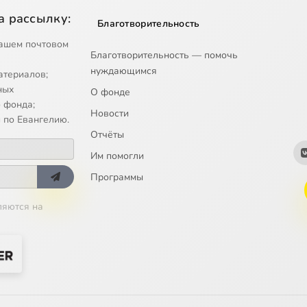
а рассылку:
Благотворительность
ашем почтовом
Благотворительность — помочь
нуждающимся
атериалов;
ных
О фонде
 фонда;
Новости
 по Евангелию.
Отчёты
Им помогли
Программы
ляются на