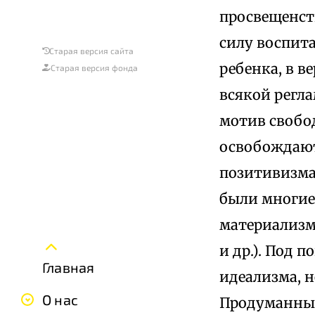
просвещенств
силу воспит
Старая версия сайта
ребенка, в в
Старая версия фонда
всякой регл
мотив свобод
освобождают
позитивизма
были многие
материализм
и др.). Под 
Главная
идеализма, 
О нас
Продуманный