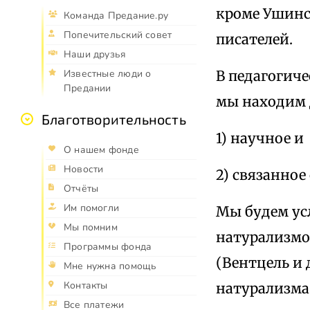
кроме Ушинск
Команда Предание.ру
Попечительский совет
писателей.
Наши друзья
В педагогиче
Известные люди о
Предании
мы находим 
Благотворительность
1) научное и
О нашем фонде
Новости
2) связанное
Отчёты
Им помогли
Мы будем ус
Мы помним
натурализмо
Программы фонда
(Вентцель и 
Мне нужна помощь
Контакты
натурализма 
Все платежи