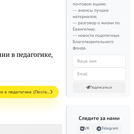
почтовом ящике:
— анонсы лучших
материалов;
— разговор о жизни по
Евангелию;
— новости подопечных
Благотворительного
фонда.
ии в педагогике,
Подписаться
е в педагогике (Лесга…
Следите за нами
VK
Telegram