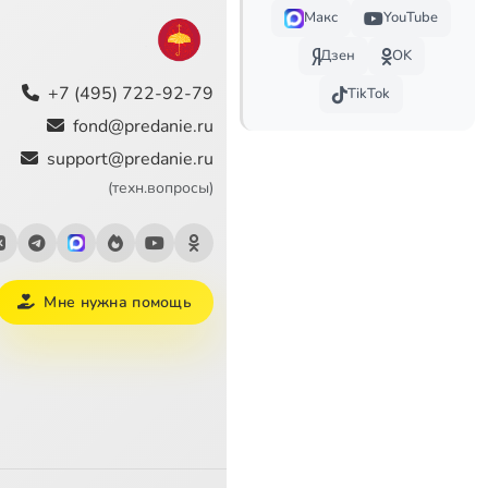
Макс
YouTube
Дзен
OK
+7 (495) 722-92-79
TikTok
fond@predanie.ru
support@predanie.ru
(техн.вопросы)
Мне нужна помощь