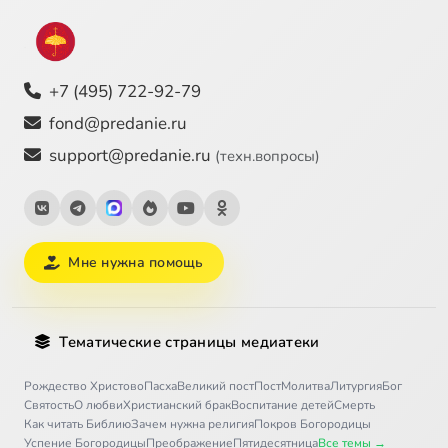
+7 (495) 722-92-79
fond@predanie.ru
support@predanie.ru
(техн.вопросы)
Мне нужна помощь
Тематические страницы медиатеки
Рождество Христово
Пасха
Великий пост
Пост
Молитва
Литургия
Бог
Святость
О любви
Христианский брак
Воспитание детей
Смерть
Как читать Библию
Зачем нужна религия
Покров Богородицы
Успение Богородицы
Преображение
Пятидесятница
Все темы →