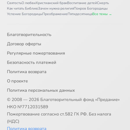
Святость
О любви
Христианский брак
Воспитание детей
Смерть
Как читать Библию
Зачем нужна религия
Покров Богородицы
Успение Богородицы
Преображение
Пятидесятница
Все темы →
Благотворительность
Договор оферты
Регулярные пожертвования
Безопасность платежей
Политика возврата
О проекте
Политика персональных данных
© 2008 — 2026 Благотворительный фонд «Предание»
НКО №7712031589
Пожертвование согласно ст.582 ГК РФ. Без налога
(НДС)
Политика возврата