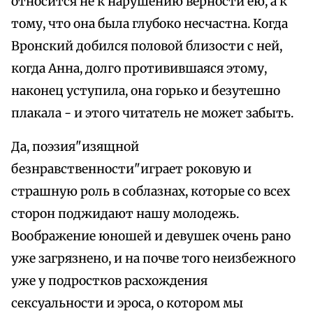
относится не к нарушению верности ею, а к
тому, что она была глубоко несчастна. Когда
Вронский добился половой близости с ней,
когда Анна, долго противившаяся этому,
наконец уступила, она горько и безутешно
плакала - и этого читатель не может забыть.
Да, поэзия"изящной
безнравственности"играет роковую и
страшную роль в соблазнах, которые со всех
сторон поджидают нашу молодежь.
Воображение юношей и девушек очень рано
уже загрязнено, и на почве того неизбежного
уже у подростков расхождения
сексуальности и эроса, о котором мы