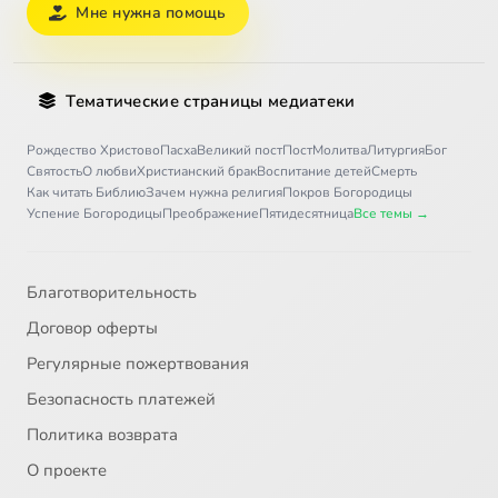
Мне нужна помощь
Тематические страницы медиатеки
Рождество Христово
Пасха
Великий пост
Пост
Молитва
Литургия
Бог
Святость
О любви
Христианский брак
Воспитание детей
Смерть
Как читать Библию
Зачем нужна религия
Покров Богородицы
Успение Богородицы
Преображение
Пятидесятница
Все темы →
Благотворительность
Договор оферты
Регулярные пожертвования
Безопасность платежей
Политика возврата
О проекте