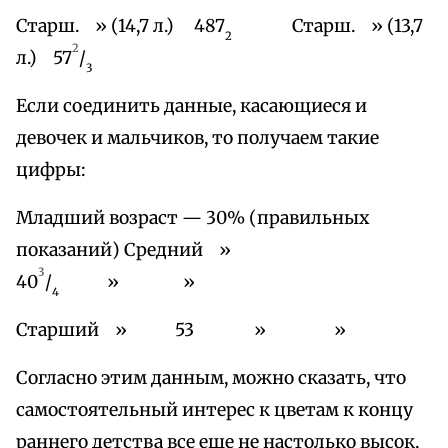
Старш. » (14,7 л.) 487
Старш. » (13,7
2
2
л.) 57
/
3
Если соединить данные, касающиеся и
девочек и мальчиков, то получаем такие
цифры:
Младший возраст — 30% (правильных
показаний) Средний »
3
40
/
» »
4
Старший » 53 » »
Согласно этим данным, можно сказать, что
самостоятельный интерес к цветам к концу
раннего детства все еще не настолько высок,