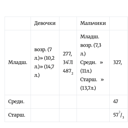
Девочки
Мальчики
Младш.
возр. (7,3
возр. (7
277,
л.)
л.)» (10,2
Младш.
34'Л
Средн. »
327,
л.)» (14,7
487
(11л.)
2
л.)
Старш. »
(13,7л.)
Средн.
47
2
Старш.
57
/
3