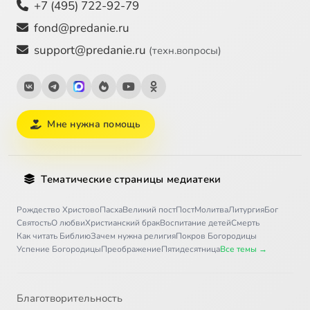
+7 (495) 722-92-79
fond@predanie.ru
support@predanie.ru
(техн.вопросы)
Мне нужна помощь
Тематические страницы медиатеки
Рождество Христово
Пасха
Великий пост
Пост
Молитва
Литургия
Бог
Святость
О любви
Христианский брак
Воспитание детей
Смерть
Как читать Библию
Зачем нужна религия
Покров Богородицы
Успение Богородицы
Преображение
Пятидесятница
Все темы →
Благотворительность