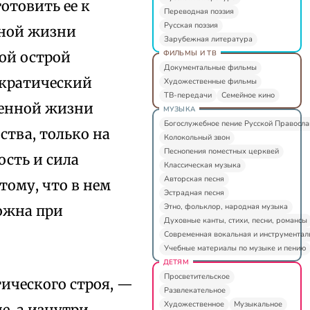
отовить ее к
Переводная поэзия
Русская поэзия
нной жизни
Зарубежная литература
ФИЛЬМЫ И ТВ
ой острой
Документальные фильмы
ократический
Художественные фильмы
ТВ-передачи
Семейное кино
венной жизни
МУЗЫКА
Богослужебное пение Русской Правосл
ства, только на
Колокольный звон
Песнопения поместных церквей
ость и сила
Классическая музыка
Авторская песня
тому, что в нем
Эстрадная песня
Этно, фольклор, народная музыка
можна при
Духовные канты, стихи, песни, романсы
Современная вокальная и инструментал
Учебные материалы по музыке и пению
ДЕТЯМ
Просветительское
тического строя, —
Развлекательное
Художественное
Музыкальное
е, а изнутри.