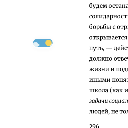
будем остана
солидарности
борьбы с от
открывается
путь, — дей
должно отве
жизни и под
иными поня
школа (как 
задачи социа
людей, не то
296