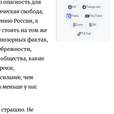
ю опасность для
VK
Telegram
ическая свобода,
Макс
YouTube
нию России, к
Дзен
OK
 стоять на том же
TikTok
х позорных фактах,
небрежности,
 общества, какие
роки,
сильнее, чем
м меньше у нас
 страшно. Не