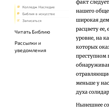
факт следует
Колледж Наследие
нашего общес
Библия в искусстве
широкая дем
Записаться
расцвету ее,
Читать Библию
уровне, на к
Рассылки и
которых оказ
уведомления
преступном 
обнаруживаю
отравляющие 
меньше у нас
духа солида
Нынешнее со