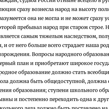
раждан, судьба России отныне всецело в ру
люция сразу вознесла народ на высоту по
разумеется она не могла и не может сразу 
оторой пребывал народ при старом строе. 
является самым тяжелым наследством, по
я, и от него больше всего страдает наша ро
возрождения. Вопросы народного образова
первый план и приобретают широкое госуд
ародное образование должно стать всеобщ
ола должна быть общедоступной, должна 
ения образования; ступени школьного об
вны и постепенно переходить одна к друг
кольного дела должно быть поставлено н