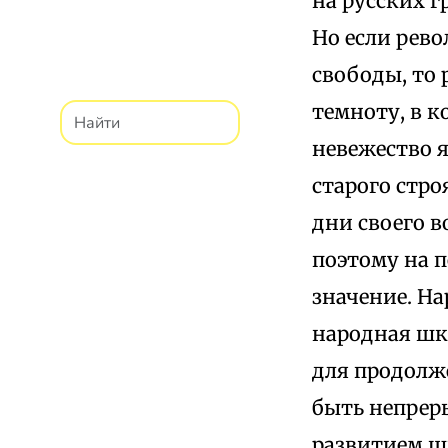
на русских г
Но если рево
свободы, то 
темноту, в к
невежество 
старого стро
дни своего 
поэтому на 
значение. Н
народная шк
для продолж
быть непреры
развитием ш