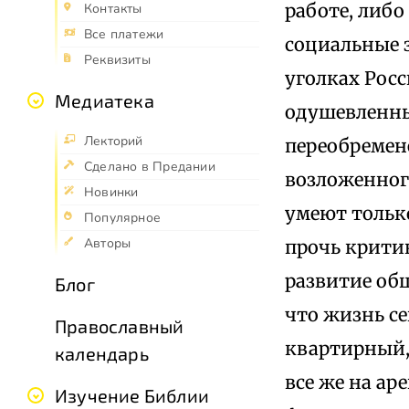
работе, либо
Контакты
Все платежи
социальные з
Реквизиты
уголках Росс
Медиатека
одушевленны
Лекторий
переобремен
Сделано в Предании
возложенного
Новинки
умеют тольк
Популярное
Авторы
прочь критик
развитие общ
Блог
что жизнь с
Православный
квартирный, 
календарь
все же на ар
Изучение Библии