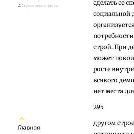
сделать ее с
Старая версия фонда
социальной 
организуетс
потребности
строй. При 
может покоит
росте внутре
всякого демо
нет места дл
295
другом строе
Главная
потому что г