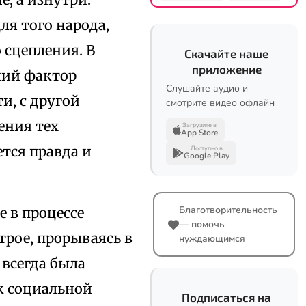
я того народа,
 сцепления. В
Скачайте наше
приложение
чий фактор
Слушайте аудио и
и, с другой
смотрите видео офлайн
ения тех
Загрузите в
App Store
тся правда и
Доступно в
Google Play
Благотворительность
е в процессе
— помочь
трое, прорываясь в
нуждающимся
всегда была
к социальной
Подписаться на