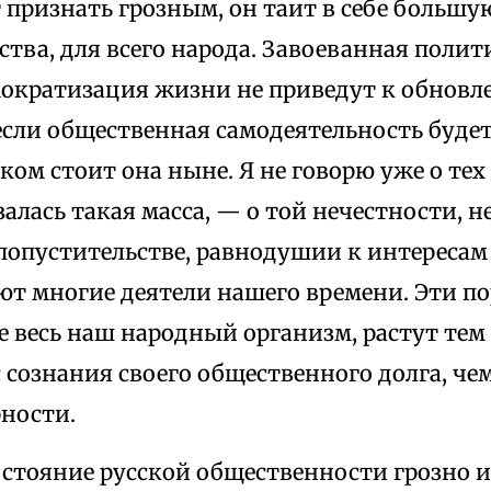
 признать грозным, он таит в себе большу
тва, для всего народа. Завоеванная полит
ократизация жизни не приведут к обновле
 если общественная самодеятельность будет
аком стоит она ныне. Я не говорю уже о те
алась такая масса, — о той нечестности, 
попустительстве, равнодушии к интересам
т многие деятели нашего времени. Эти по
весь наш народный организм, растут тем 
 сознания своего общественного долга, че
рности.
стояние русской общественности грозно и