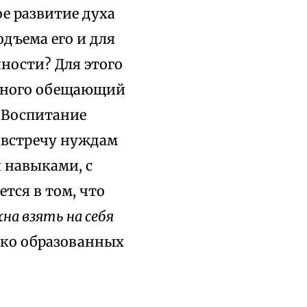
ое развитие духа
одъема его и для
ности? Для этого
 много обещающий
. Воспитание
австречу нуждам
 навыками, с
тся в том, что
на взять на себя
ько образованных