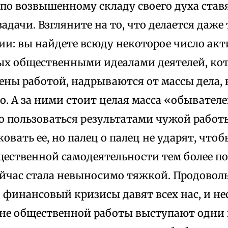
 по возвышенному складу своего духа став
адачи. Взгляните на то, что делается даже 
ии: вы найдете всюду некоторое число ак
х общественными идеалами деятелей, ко
ены работой, надрываются от массы дела, 
. А за ними стоит целая масса «обывател
о пользоваться результатами чужой работ
овать ее, но палец о палец не ударят, что
ественной самодеятельности тем более по
ейчас стала невыносимо тяжкой. Продовол
финансовый кризисы давят всех нас, и нес
ене общественной работы выступают одни и