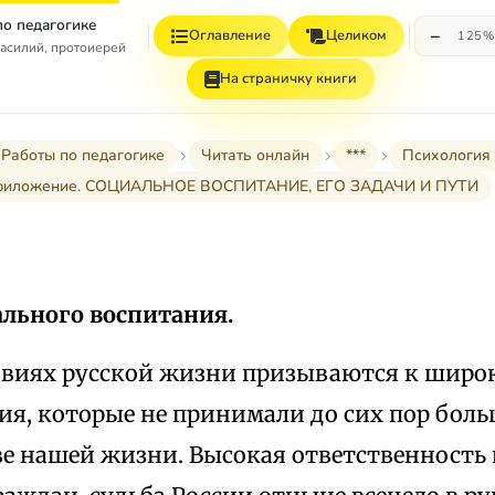
по педагогике
−
Оглавление
Целиком
125%
асилий, протоиерей
На страничку книги
Работы по педагогике
Читать онлайн
***
Психология 
риложение. СОЦИАЛЬНОЕ ВОСПИТАНИЕ, ЕГО ЗАДАЧИ И ПУТИ
ального воспитания.
овиях русской жизни призываются к широ
ия, которые не принимали до сих пор боль
е нашей жизни. Высокая ответственность 