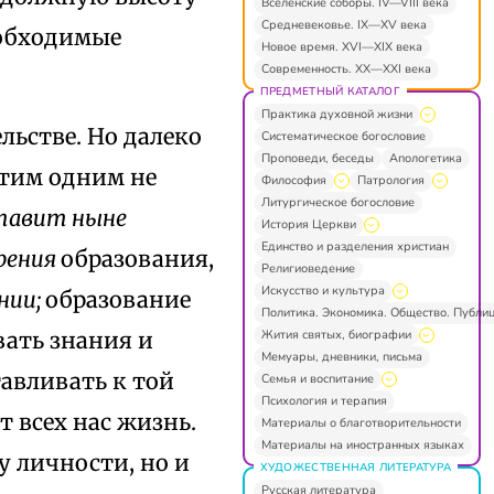
Вселенские соборы. IV—VIII века
Средневековье. IX—XV века
еобходимые
Новое время. XVI—XIX века
Современность. XX—XXI века
ПРЕДМЕТНЫЙ КАТАЛОГ
Практика духовной жизни
ельстве. Но далеко
Систематическое богословие
Проповеди, беседы
Апологетика
этим одним не
Философия
Патрология
Литургическое богословие
ставит ныне
История Церкви
Единство и разделения христиан
рения
образования,
Религиоведение
Искусство и культура
нии;
образование
Политика. Экономика. Общество. Публи
Жития святых, биографии
вать знания и
Мемуары, дневники, письма
авливать к той
Семья и воспитание
Психология и терапия
т всех нас жизнь.
Материалы о благотворительности
Материалы на иностранных языках
у личности, но и
ХУДОЖЕСТВЕННАЯ ЛИТЕРАТУРА
Русская литература