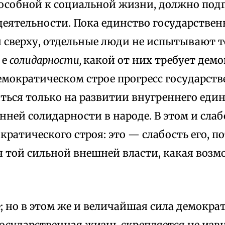
пособной к социальной жизни, должно подг
деятельности. Пока единство государстве
я сверху, отдельные люди не испытывают т
 е
солидарности,
какой от них требует дем
демократическом строе прогресс государст
ься только на развитии внугреннего един
нней солидарности в народе. В этом и слаб
кратического строя: это — слабость его, по
я той сильной внешней власти, какая воз
; но в этом же и величайшая сила демокра
осударственная жизнь скрепляется не извн