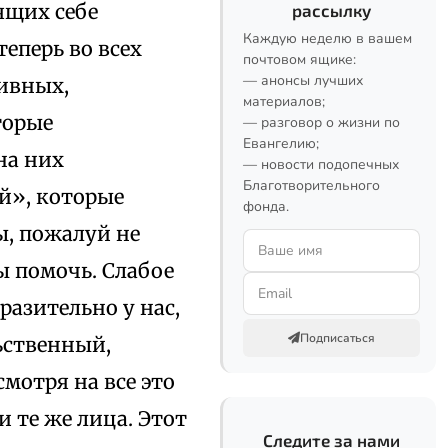
ящих себе
рассылку
Каждую неделю в вашем
теперь во всех
почтовом ящике:
— анонсы лучших
тивных,
материалов;
торые
— разговор о жизни по
Евангелию;
на них
— новости подопечных
Благотворительного
ей», которые
фонда.
ы, пожалуй не
бы помочь. Слабое
разительно у нас,
Подписаться
ьственный,
мотря на все это
 те же лица. Этот
Следите за нами