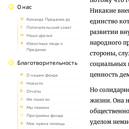
О нас
Никакие вне
Команда Предание.ру
единство кот
Попечительский совет
развитии вн
Наши друзья
народного пр
Известные люди о
Предании
стороны, сл
Благотворительность
социальных 
ценность де
О нашем фонде
Новости
Но солидарно
Отчёты
жизни. Она н
Им помогли
Мы помним
общественно
Программы фонда
уделом немн
Мне нужна помощь