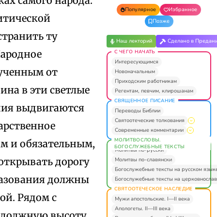
ках самого народа.
Популярное
Избранное
литической
Позже
устранить ту
Наш лекторий
Сделано в Предан
Народное
С ЧЕГО НАЧАТЬ
Интересующимся
лученным от
Новоначальным
Приходским работникам
дина в эти светлые
Регентам, певчим, клирошанам
СВЯЩЕННОЕ ПИСАНИЕ
ния выдвигаются
Переводы Библии
Святоотеческие толкования
арственное
Современные комментарии
МОЛИТВОСЛОВЫ.
им и обязательным,
БОГОСЛУЖЕБНЫЕ ТЕКСТЫ
Молитвы по-русски
открывать дорогу
Молитвы по-славянски
Богослужебные тексты на русском язык
разования должны
Богослужебные тексты на церковнослав
СВЯТООТЕЧЕСКОЕ НАСЛЕДИЕ
ой. Рядом с
Мужи апостольские. I—II века
Апологеты. II—III века
а должную высоту