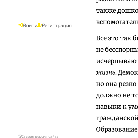
также дошко
вспомогател
Войти
Регистрация
Все это так 
не бесспорны
исчерпывают
жизнь.
Демок
но она резко
должно не то
навыки к ум
гражданской 
Образование 
Старая версия сайта