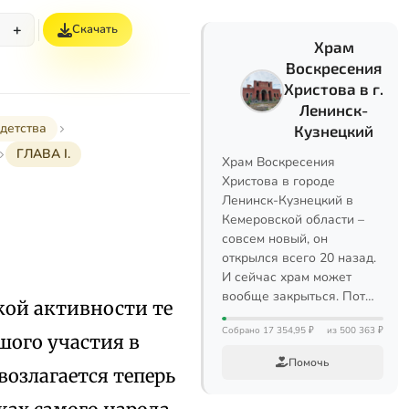
+
Скачать
Храм
Воскресения
Христова в г.
Ленинск-
детства
Кузнецкий
ГЛАВА I.
Храм Воскресения
Христова в городе
Ленинск-Кузнецкий в
Кемеровской области –
совсем новый, он
открылся всего 20 назад.
И сейчас храм может
вообще закрыться. Пот…
кой активности те
Собрано 17 354,95 ₽
из 500 363 ₽
шого участия в
Помочь
возлагается теперь