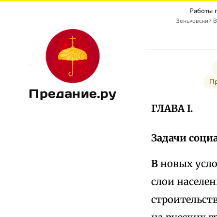
Работы 
Зеньковский В
П
Предание.ру
ГЛАВА I.
Задачи соци
В
новых усл
слои населен
строительств