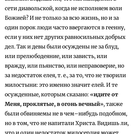
сети диавольской, когда не исполняем воли
Божией? И не только за всю жизнь, но и за
один порок люди часто ввергаются в геенну,
если у них нет других равносильных добрых
дел. Так и девы были осуждены не за блуд,
или прелюбодеяние, или зависть, или
вражду, или пьянство, или неправоверие, но
за недостаток елея, т. е., за то, что не творили
милостыни: это именно значит елей. И те
осужденные, которым сказано: «
идите от
Меня, проклятые, в огонь вечный
», также
были обвиняемы не в чем–нибудь подобном,
но в том, что не напитали Христа. Видишь ли,
что и один недостаток милосердия может