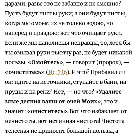
дарами: разве это не забавно и не смешно?
Пусть будут чисты руки; а они будут чисты,
когда мы омоем их не только водою, но
наперед и правдою: вот что очищает руки.
Если же мы наполнены неправды, то, хотя бы
ты омывал руки тысячу раз, не будет никакой
пользы. «
Омойтесь
», — говорит (пророк), —
«
очиститесь
» (
Ис. 1:16
). И что? Прибавил ли
он: идите на источники, ступайте в бани, на
пруды и на реки? Нет, — но что? «
Удалите
злые деяния ваши от очей Моих
»; это и
значит: «
очиститесь
». Вот что избавляет от
нечистоты, вот истинная чистота! Чистота
телесная не приносит большой пользы, а