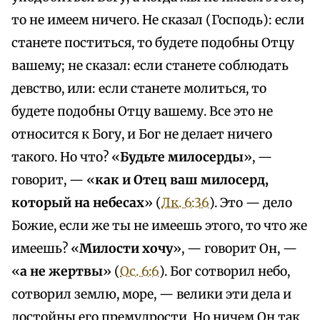
то не имеем ничего. Не сказал (Господь): если
станете поститься, то будете подобны Отцу
вашему; не сказал: если станете соблюдать
девство, или: если станете молиться, то
будете подобны Отцу вашему. Все это не
относится к Богу, и Бог не делает ничего
такого. Но что? «
Будьте милосерды
», —
говорит, — «
как и Отец ваш милосерд,
который на небесах
» (
Лк. 6:36
). Это — дело
Божие, если же ты не имеешь этого, то что же
имеешь? «
Милости хочу
», — говорит Он, —
«
а не жертвы
» (
Ос. 6:6
). Бог сотворил небо,
сотворил землю, море, — велики эти дела и
достойны его премудрости. Но ничем Он так