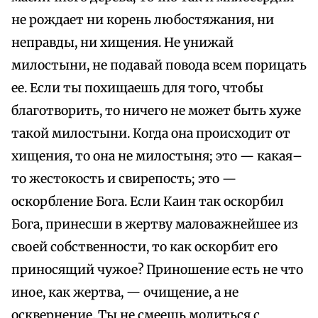
не рождает ни корень любостяжания, ни
неправды, ни хищения. Не унижай
милостыни, не подавай повода всем порицать
ее. Если ты похищаешь для того, чтобы
благотворить, то ничего не может быть хуже
такой милостыни. Когда она происходит от
хищения, то она не милостыня; это — какая–
то жестокость и свирепость; это —
оскорбление Бога. Если Каин так оскорбил
Бога, принесши в жертву маловажнейшее из
своей собственности, то как оскорбит его
приносящий чужое? Приношение есть не что
иное, как жертва, — очищение, а не
осквернение. Ты не смеешь молиться с