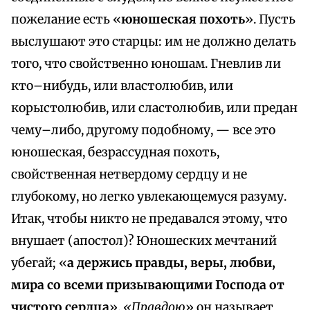
пожелание есть «
юношеская похоть
». Пусть
выслушают это старцы: им не должно делать
того, что свойственно юношам. Гневлив ли
кто–нибудь, или властолюбив, или
корыстолюбив, или сластолюбив, или предан
чему–либо, другому подобному, — все это
юношеская, безрассудная похоть,
свойственная нетвердому сердцу и не
глубокому, но легко увлекающемуся разуму.
Итак, чтобы никто не предавался этому, что
внушает (апостол)? Юношеских мечтаний
убегай; «
а держись правды, веры, любви,
мира со всеми призывающими Господа от
чистого сердца
».
«Правдою
» он называет