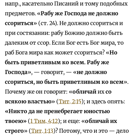
напр., касательно Писаний и тому подобных
предметов. «
Рабу же Господа не должно
ссориться
» (ст. 24). Не должно ссориться и
при состязании: рабу Божию должно быть
далеким от ссор. Если Бог есть Бог мира, то
раб Бога мира как может ссориться? «
Но
быть приветливым ко всем. Рабу же
Господа
», — говорит, — «
не должно
ссориться, но быть приветливым ко всем
».
Почему же он говорит: «
обличай
их
со
всякою властью
» (
Тит. 2:15
); и здесь опять:
«Никто да не пренебрегает юностью
твоею»
(
1 Тим. 4:12
); и еще: «
обличай их
строго
» (
Тит. 1:13
)? Потому, что и это — дело