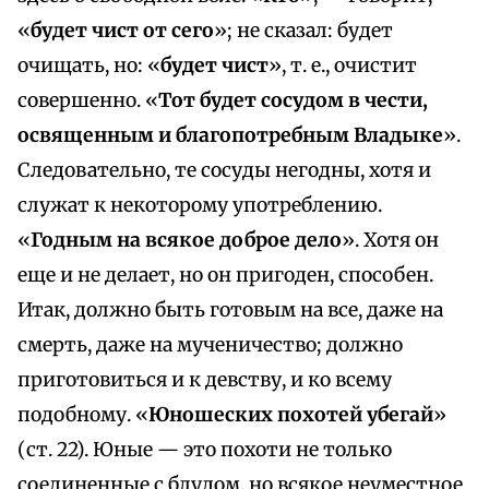
«
будет чист от сего
»; не сказал: будет
очищать, но: «
будет чист
», т. е., очистит
совершенно. «
Тот будет сосудом в чести,
освященным и благопотребным Владыке
».
Следовательно, те сосуды негодны, хотя и
служат к некоторому употреблению.
«
Годным на всякое доброе дело
». Хотя он
еще и не делает, но он пригоден, способен.
Итак, должно быть готовым на все, даже на
смерть, даже на мученичество; должно
приготовиться и к девству, и ко всему
подобному. «
Юношеских похотей убегай
»
(ст. 22). Юные — это похоти не только
соединенные с блудом, но всякое неуместное