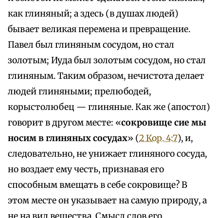
как глиняный; а здесь (в душах людей)
бывает великая перемена и превращение.
Павел был глиняным сосудом, но стал
золотым; Иуда был золотым сосудом, но стал
глиняным. Таким образом, нечистота делает
людей глиняными; прелюбодей,
корыстолюбец — глиняные. Как же (апостол)
говорит в другом месте: «
сокровище сие мы
носим в глиняных сосудах
» (
2 Кор. 4:7
), и,
следовательно, не унижает глиняного сосуда,
но воздает ему честь, признавая его
способным вмещать в себе сокровище? В
этом месте он указывает на самую природу, а
не на вид вещества. Смысл слов его