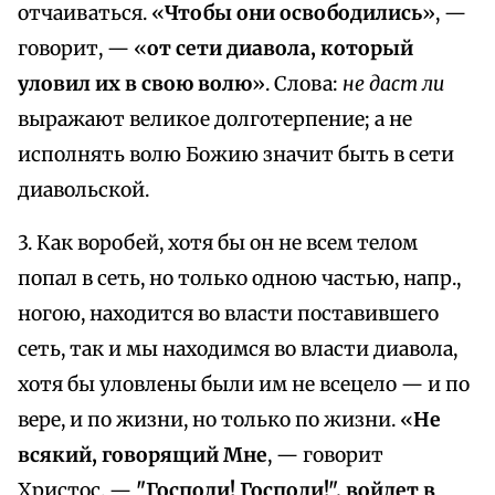
отчаиваться. «
Чтобы они освободились
», —
говорит, — «
от сети диавола, который
уловил их в свою волю
». Слова:
не даст ли
выражают великое долготерпение; а не
исполнять волю Божию значит быть в сети
диавольской.
3. Как воробей, хотя бы он не всем телом
попал в сеть, но только одною частью, напр.,
ногою, находится во власти поставившего
сеть, так и мы находимся во власти диавола,
хотя бы уловлены были им не всецело — и по
вере, и по жизни, но только по жизни. «
Не
всякий, говорящий Мне
, — говорит
Христос, —
"Господи! Господи!", войдет в