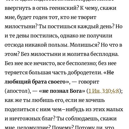
ввергнуть в огнь гееннский? К чему, скажи
мне, будет годен тот, кто не творит
милостыни? Ты постишься каждый день? Но
и те девы постились, однако не получили
отсюда никакой пользы. Молишься? Но что в
этом? Без милостыни и молитва бесплодна.
Без нее все нечисто, все бесполезно; без нее
теряется большая часть добродетели. «
Не
любящий брата своего
», — говорит
(апостол), — «
не познал Бога
» (
1 Ин. 3:10;4:8
);
как же ты любишь его, если не хочешь
поделиться с ним чем–нибудь из этих малых
и ничтожных благ? Ты соблюдаешь, скажи
мне, целомудрие? Почему? Потому ли, что