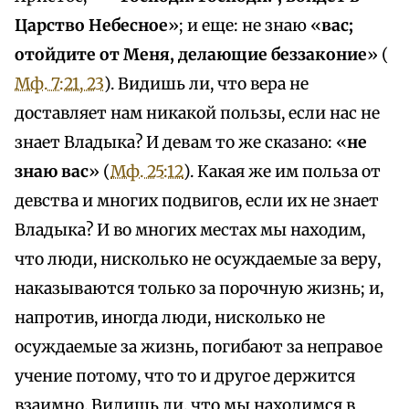
Царство Небесное
»; и еще: не знаю «
вас;
отойдите от Меня, делающие беззаконие
» (
Мф. 7:21, 23
). Видишь ли, что вера не
доставляет нам никакой пользы, если нас не
знает Владыка? И девам то же сказано: «
не
знаю вас
» (
Мф. 25:12
). Какая же им польза от
девства и многих подвигов, если их не знает
Владыка? И во многих местах мы находим,
что люди, нисколько не осуждаемые за веру,
наказываются только за порочную жизнь; и,
напротив, иногда люди, нисколько не
осуждаемые за жизнь, погибают за неправое
учение потому, что то и другое держится
взаимно. Видишь ли, что мы находимся в