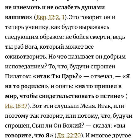
не изнемочь и не ослабеть душами
вашими
» (
Евр. 12:2, 3
). Это говорит он и
теперь ученику, как будто выражаясь
следующим образом: не бойся смерти, ведь
ты раб Бога, который может все
оживотворить. Но что называет он добрым
исповеданием? То, что, будучи спрошен
Пилатом: «
итак Ты Царь?
» — отвечал, — «
Я
на то родился
», и опять: «
на то пришел в
мир, чтобы свидетельствовать о истине
» (
Ин. 18:37
). Вот эти слушали Меня. Итак, или
поэтому так говорит, или потому, что, будучи
спрошен, Сын ли Он Божий? — сказал: «
вы
говорите, что Я
» (
Лк. 22:70
). И многое другое