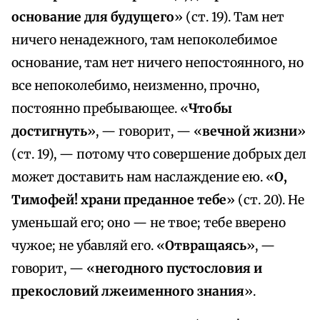
основание для будущего
» (ст. 19). Там нет
ничего ненадежного, там непоколебимое
основание, там нет ничего непостоянного, но
все непоколебимо, неизменно, прочно,
постоянно пребывающее. «
Чтобы
достигнуть
», — говорит, — «
вечной жизни
»
(ст. 19), — потому что совершение добрых дел
может доставить нам наслаждение ею. «
О,
Тимофей! храни преданное тебе
» (ст. 20). Не
уменьшай его; оно — не твое; тебе вверено
чужое; не убавляй его. «
Отвращаясь
», —
говорит, — «
негодного пустословия и
прекословий лжеименного знания
».