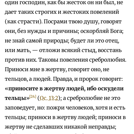
один господин, как бы жесток он ни был, не
дает таких строгих и жестоких повелений
(как страсти). Посрами твою душу, говорят
они, без нужды и причины; оскорбляй Бога;
не знай самой природы; будет ли это отец,
или мать, — отложи всякий стыд, восстань
против них. Таковы повеления сребролюбия.
Приноси мне в жертву, говорит оно, не
тельцов, а людей. Правда, и пророк говорит:
«
приносите в жертву людей, ибо оскудели
[24]
тельцы
»
(
Ос. 13:2
); а сребролюбие не это
заповедует, но: пожри человеков, хотя и есть
тельцы; приноси в жертву людей; приноси в
жертву не сделавших никакой неправды;