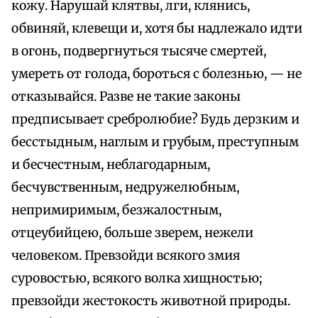
кожу. Нарушай клятвы, лги, клянись,
обвиняй, клевещи и, хотя бы надлежало идти
в огонь, подвергнуться тысяче смертей,
умереть от голода, бороться с болезнью, — не
отказывайся. Разве не такие законы
предписывает сребролюбие? Будь дерзким и
бесстыдным, наглым и грубым, преступным
и бесчестным, неблагодарным,
бесчувственным, недружелюбным,
непримиримым, безжалостным,
отцеубийцею, больше зверем, нежели
человеком. Превзойди всякого змия
суровостью, всякого волка хищностью;
превзойди жестокость животной природы.