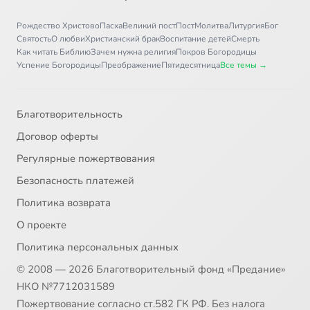
Рождество Христово
Пасха
Великий пост
Пост
Молитва
Литургия
Бог
Святость
О любви
Христианский брак
Воспитание детей
Смерть
Как читать Библию
Зачем нужна религия
Покров Богородицы
Успение Богородицы
Преображение
Пятидесятница
Все темы →
Благотворительность
Договор оферты
Регулярные пожертвования
Безопасность платежей
Политика возврата
О проекте
Политика персональных данных
© 2008 — 2026 Благотворительный фонд «Предание»
НКО №7712031589
Пожертвование согласно ст.582 ГК РФ. Без налога