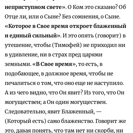
неприступном свете
». О Ком это сказано? Об
Отце ли, или о Сыне? Без сомнения, о Сыне.
«
Которое в Свое время откроет блаженный
и единый сильный
». И это опять (говорит) в
утешение, чтобы (Тимофей) не приходил ни
в удивление, ни в страх пред царями
земными. «
В Свое время
», то есть, в
подобающее, в должное время, чтобы не
печалиться о том, что оно еще не наступило.
А из чего видно, что Он явит? Из того, что Он
могуществен; а Он один могуществен.
Следовательно, явит Блаженный, —
(Который есть) само блаженство. Говорит же
это, давая понять, что там нет ни скорби, ни