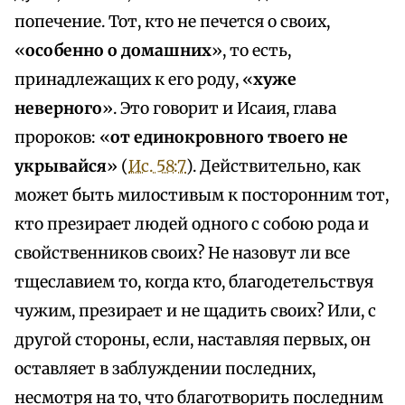
попечение. Тот, кто не печется о своих,
«
особенно о домашних
», то есть,
принадлежащих к его роду, «
хуже
неверного
». Это говорит и Исаия, глава
пророков: «
от единокровного твоего не
укрывайся
» (
Ис. 58:7
). Действительно, как
может быть милостивым к посторонним тот,
кто презирает людей одного с собою рода и
свойственников своих? Не назовут ли все
тщеславием то, когда кто, благодетельствуя
чужим, презирает и не щадить своих? Или, с
другой стороны, если, наставляя первых, он
оставляет в заблуждении последних,
несмотря на то, что благотворить последним