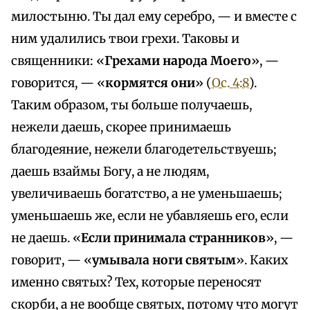
милостыню. Ты дал ему серебро, — и вместе с
ним удалились твои грехи. Таковы и
священники: «
Грехами народа Моего
», —
говорится, — «
кормятся они
» (
Ос. 4:8
).
Таким образом, ты больше получаешь,
нежели даешь, скорее принимаешь
благодеяние, нежели благодетельствуешь;
даешь взаймы Богу, а не людям,
увеличиваешь богатство, а не уменьшаешь;
уменьшаешь же, если не убавляешь его, если
не даешь. «
Если принимала странников
», —
говорит, — «
умывала ноги святым
». Каких
именно святых? Тех, которые переносят
скорби, а не вообще святых, потому что могут