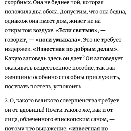
скорбных. Она не беднее той, которая
положила два обола. Допустим, что она бедна,
однакож она имеет дом, живет не на
открытом воздухе. «
Если святым
», —
говорит, — «
ноги умывала
». Это не требует
издержек. «
Известная по добрым делам
».
Какую заповедь здесь он дает? Он заповедует
оказывать вещественное пособие, так как
женщины особенно способны прислужить,
постлать постель, успокоить.
2. О, какого великого совершенства требует
он от вдовицы! Почти такого же, как и от
лица, облеченного епископским саном, —
потому что выражение: «
известная по