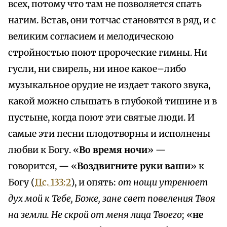
всех, потому что там не позволяется спать
нагим. Встав, они тотчас становятся в ряд, и с
великим согласием и мелодическою
стройностью поют пророческие гимны. Ни
гусли, ни свирель, ни иное какое–либо
музыкальное орудие не издает такого звука,
какой можно слышать в глубокой тишине и в
пустыне, когда поют эти святые люди. И
самые эти песни плодотворны и исполнены
любви к Богу. «
Во время ночи
» —
говорится, — «
Воздвигните руки ваши
» к
Богу (
Пс. 133:2
), и опять:
от нощи утренюет
дух мой к Тебе, Боже, зане свет повеления Твоя
на земли. Не скрой от меня лица Твоего
; «
не