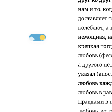
нам и то, ко
доставляет т
колеблют, а 
немощная, на
крепкая тог
любовь (фес
а другого не
указал (апост
любовь кажд
любовь в рав
Правдами в 
любовь, кото