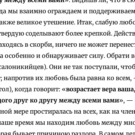
гда мы взаимно ограждаем и поддерживаем
акже великое утешение. Итак, слабую любо
твердую соделывают более крепкой. Дейст
ходясь в скорби, ничего не может перене
да особенно и обнаруживает силу. Обрати 
салоникийцев). Они не так поступали, что
т; напротив их любовь была равна ко всем,
ол), когда говорит: «
возрастает вера ваша
ого друг ко другу между всеми вами
», —
ной мере простиралась на всех, как на член
наше время мы находим любовь между мно
рая бывает причиною раздора. В самом дел