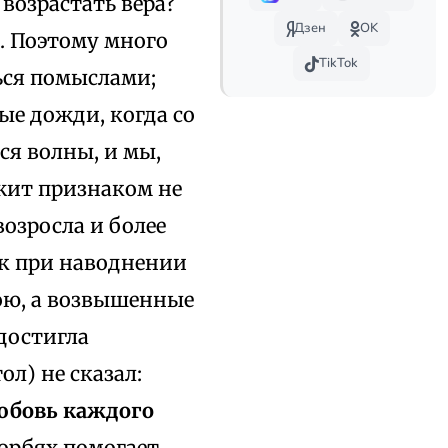
 возрастать вера?
Дзен
OK
. Поэтому много
TikTok
ься помыслами;
ые дожди, когда со
ся волны, и мы,
ужит признаком не
возросла и более
ак при наводнении
ою, а возвышенные
достигла
ол) не сказал:
любовь каждого
корбях помогает