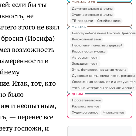
ФИЛЬМЫ И ТВ
ней: если бы ты
Документальные фильмы
овность, не
Художественные фильмы
ТВ-передачи
Семейное кино
чего этого не взял
МУЗЫКА
Богослужебное пение Русской Правосл
, бросил (Иосифа)
Колокольный звон
Песнопения поместных церквей
 имел возможность
Классическая музыка
Авторская песня
онамеренности и
Эстрадная песня
Этно, фольклор, народная музыка
айнему
Духовные канты, стихи, песни, романсы
Современная вокальная и инструментал
е. Итак, тот, кто
Учебные материалы по музыке и пению
ено было
ДЕТЯМ
Просветительское
ким и неопытным,
Развлекательное
Художественное
Музыкальное
ть, — перенес все
вету госпожи, и