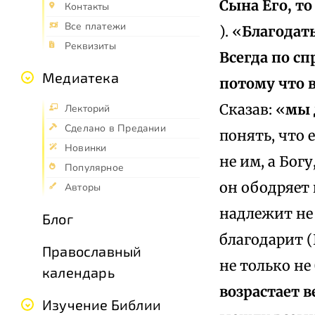
Сына Его, т
Контакты
Все платежи
). «
Благодать
Реквизиты
Всегда по сп
Медиатека
потому что в
Сказав: «
мы 
Лекторий
Сделано в Предании
понять, что 
Новинки
не им, а Бог
Популярное
он ободряет 
Авторы
надлежит не 
Блог
благодарит (
Православный
не только не
календарь
возрастает 
Изучение Библии