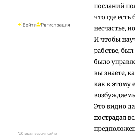
посланий пол
что где есть
Войти
Регистрация
несчастье, н
И чтобы нау
рабстве, был
было управле
вы знаете, к
как к этому 
возбуждаемы
Это видно да
пострадал вс
предположени
Старая версия сайта