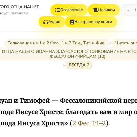
ТВОРЕНИЯ СВЯТОГО ОТЦА НАШЕГО ИОАННА ЗЛАТОУСТА, АРХИЕПИСКОПА КОНСТАНТИНОПОЛЬСКОГО. ТОМ ОДИННАДЦАТЫЙ. КНИГА ВТОРАЯ. ТОЛКОВАНИЯ НА ПОСЛАНИЯ АПОСТОЛА ПАВЛА. ТВОРЕНИЯ, приписываемые св. Иоанну Златоусту, и в Патрологии Миня отнесенные к разряду Spuria.
−
Оглавление
Целиком
1
оуст, святитель
Аудио
На страничку книги
Толкования на 1 и 2 Фес., 1 и 2 Тим., Тит. и Фил.
Читать он
 ОТЦА НАШЕГО ИОАННА ЗЛАТОУСТОГО ТОЛКОВАНИЕ НА ВТО
ФЕССАЛОНИКИЙЦАМ [10]
БЕСЕДА 2
луан и Тимофей — Фессалоникийской церк
оде Иисусе Христе: благодать вам и мир 
спода Иисуса Христа
» (
2 Фес. 1:1–2
).