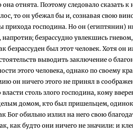
го она отнята. Поэтому следовало сказать к 
лос, то он убежал бы и, сознавая свою вин
 прихода господина. Но он (египтянин) ни
 напротив; безрассудно увлекшись гневом
ак безрассуден был этот человек. Хотя он
бстоятельств выводить заключение о благ
ости этого человека, однако по своему кр
ию он ничего этого не принял в соображени
 власти столь злого господина, кому ввер
целым домом, кто был пришельцем, одино
как Бог обильно излил на него свою благода
к, как будто они ничего не значили: и кле