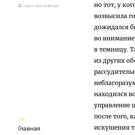
но тот, у ко
Старая версия фонда
возвысила го
дожидался бы
во внимание,
в темницу. Т
из других о
рассудительн
неблагоразум
находился во
управление 
после того, 
искушения та
Главная