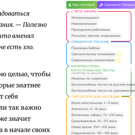
Наш лекторий
Сделано в Предан
С ЧЕГО НАЧАТЬ
радоваться
Интересующимся
ания. — Полезно
Новоначальным
Приходским работникам
о что вменял
Регентам, певчим, клирошанам
СВЯЩЕННОЕ ПИСАНИЕ
е есть зло.
Переводы Библии
Святоотеческие толкования
Современные комментарии
МОЛИТВОСЛОВЫ.
БОГОСЛУЖЕБНЫЕ ТЕКСТЫ
Молитвы по-русски
тою целью, чтобы
Молитвы по-славянски
торые знатнее
Богослужебные тексты на русском язык
Богослужебные тексты на церковнослав
т себя
СВЯТООТЕЧЕСКОЕ НАСЛЕДИЕ
Мужи апостольские. I—II века
сли так важно
Апологеты. II—III века
Вселенские соборы. IV—VIII века
 же значит
Средневековье. IX—XV века
Новое время. XVI—XIX века
а в начале своих
Современность. XX—XXI века