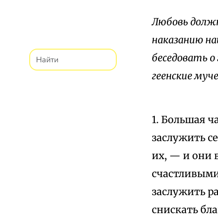
Любовь должн
наказанию на
беседовать о 
геенские муче
1. Большая ч
заслужить се
их, — и они 
счастливыми,
заслужить ра
снискать бла