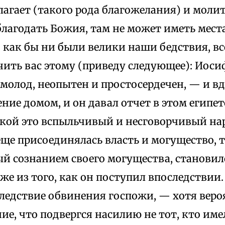
агает (такого рода благожелания) и молитс
 благодать Божия, там не может иметь мест
о как бы ни были велики наши бедствия, вс
чить вас этому (приведу следующее): Иоси
 молод, неопытен и простосердечен, — и в
ние домом, и он давал отчет в этом египе
акой это вспыльчивый и несговорчивый нар
еще присоединялась власть и могущество, то
й сознанием своего могущества, становилс
же из того, как он поступил впоследствии
ледствие обвинения госпожи, — хотя веро
е, что подвергся насилию не тот, кто име