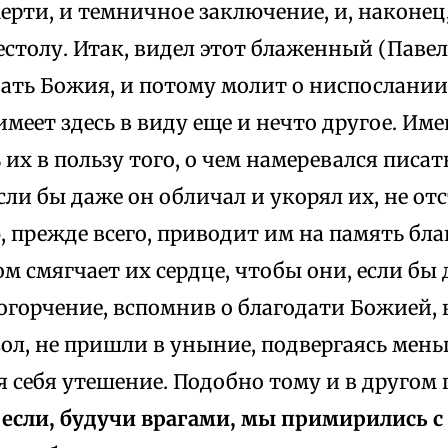
ерти, и темничное заключение, и, наконец
столу. Итак, видел этот блаженный (Павел
ать Божия, и потому молит о ниспослании 
имеет здесь в виду еще и нечто другое. Им
их в пользу того, о чем намеревался писат
сли бы даже он обличал и укорял их, не от
, прежде всего, приводит им на память бл
м смягчает их сердце, чтобы они, если бы
огорчение, вспомнив о благодати Божией,
ол, не пришли в уныние, подвергаясь мень
 себя утешение. Подобно тому и в другом
 если, будучи врагами, мы примирились 