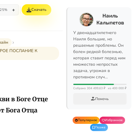
+
Скачать
25%
Наиль
Калыпетов
У двенадцатилетнего
Наиля большие, но
лайн
решаемые проблемы. Он
РОЕ ПОСЛАНИЕ К
болен редкой болезнью,
которая ставит перед ним
множество непростых
задача, угрожая в
противном случ…
Собрано 304 499,63 ₽
из 400 000 ₽
ви в Боге Отце
Помочь
от Бога Отца
Популярное
Избранное
Позже