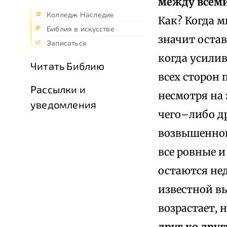
между всем
Колледж Наследие
Как? Когда 
Библия в искусстве
значит остав
Записаться
когда усилив
Читать Библию
всех сторон 
Рассылки и
несмотря на 
уведомления
чего–либо др
возвышенною
все ровные 
остаются нед
известной вы
возрастает, н
друг ко дру