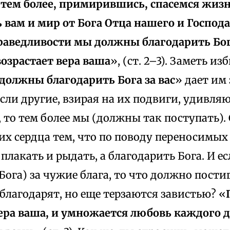
о тем более, примирившись, спасемся жиз
 вам и мир от Бога Отца нашего и Господа
раведливости мы должны благодарить Бога
озрастает вера ваша
», (ст. 2–3). Заметь и
должны благодарить Бога за вас
» дает им
если другие, взирая на их подвиги, удивля
у, то тем более мы (должны так поступать).
их сердца тем, что по поводу переносимы
плакать и рыдать, а благодарить Бога. И е
Бога) за чужие блага, то что должно пости
 благодарят, но еще терзаются завистью? «
вера ваша, и умножается любовь каждого д