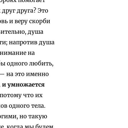
 друг друга? Это
вь и веру скорби
вительно, душа
сти; напротив душа
внимание на
бы одного любить,
 — на это именно
, и умножается
 потому что их
ов одного тела.
гими, но такую
е, когда мы будем