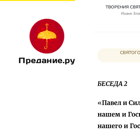
Иоанн Злат
СВЯТОГО
Предание.ру
БЕСЕДА 2
«
Павел и Си
нашем и Госп
нашего и Го