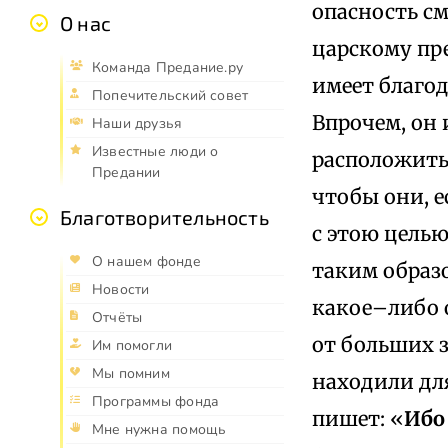
опасность см
О нас
царскому пре
Команда Предание.ру
имеет благод
Попечительский совет
Впрочем, он 
Наши друзья
Известные люди о
расположить 
Предании
чтобы они, е
Благотворительность
с этою целью
О нашем фонде
таким образо
Новости
какое–либо 
Отчёты
от больших з
Им помогли
Мы помним
находили для
Программы фонда
пишет: «
Ибо
Мне нужна помощь