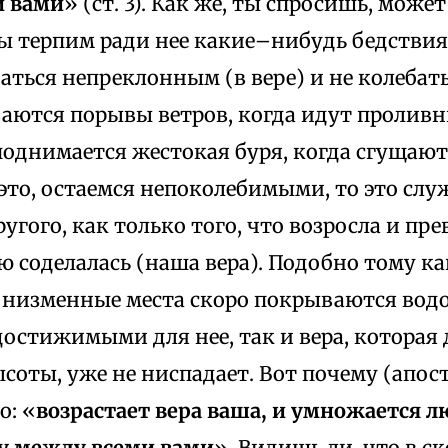
и вами
» (ст. 3). Как же, ты спросишь, может
мы терпим ради нее какие–нибудь бедствия
аться непреклонным (в вере) и не колебат
аются порывы ветров, когда идут проливн
поднимается жестокая буря, когда сгущают
это, остаемся непоколебимыми, то это сл
угого, как только того, что возросла и пре
 соделалась (наша вера). Подобно тому к
и низменные места скоро покрываются вод
остижимыми для нее, так и вера, которая 
соты, уже не ниспадает. Вот почему (апост
о: «
возрастает вера ваша, и умножается 
гу между всеми вами
». Видишь ли, что в с