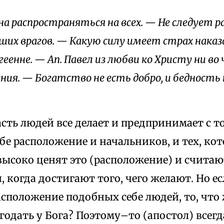
а распространяться на всех. — Не следует 
ших врагов. — Какую силу имеет страх наказ
геенне. — Ап. Павел из любви ко Христу ни в
ния. — Богатство не есть добро, и бедность н
асть людей все делает и предпринимает с 
бе расположение и начальников, и тех, ко
высоко ценят это (расположение) и считаю
 когда достигают того, чего желают. Но е
сположение подобных себе людей, то, что
годать у Бога? Поэтому–то (апостол) всегд