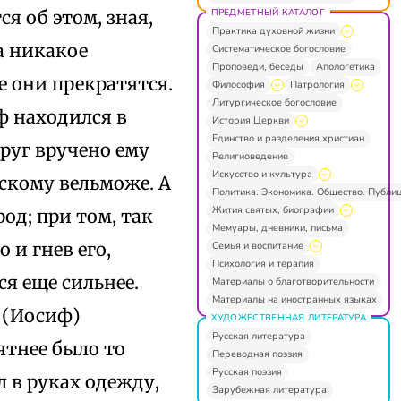
ПРЕДМЕТНЫЙ КАТАЛОГ
я об этом, зная,
Практика духовной жизни
а никакое
Систематическое богословие
Проповеди, беседы
Апологетика
е они прекратятся.
Философия
Патрология
Литургическое богословие
ф находился в
История Церкви
Единство и разделения христиан
друг вручено ему
Религиоведение
Искусство и культура
тскому вельможе. А
Политика. Экономика. Общество. Публи
Жития святых, биографии
од; при том, так
Мемуары, дневники, письма
 и гнев его,
Семья и воспитание
Психология и терапия
я еще сильнее.
Материалы о благотворительности
Материалы на иностранных языках
. (Иосиф)
ХУДОЖЕСТВЕННАЯ ЛИТЕРАТУРА
Русская литература
ятнее было то
Переводная поэзия
Русская поэзия
л в руках одежду,
Зарубежная литература