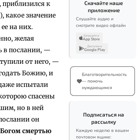
, приблизился к
Скачайте наше
приложение
), какое значение
Слушайте аудио и
смотрите видео офлайн
ее на них.
Загрузите в
енно, желая
App Store
Доступно в
ь в послании, —
Google Play
ступили от него, —
агодать Божию, и
Благотворительность
— помочь
 даже испытали
нуждающимся
 которою спасены
шим, но в ней
Подписаться на
 послании он
рассылку
с Богом смертью
Каждую неделю в вашем
почтовом ящике: