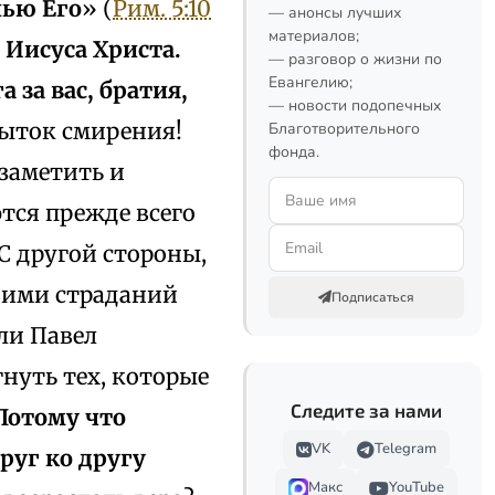
нью Его
» (
Рим. 5:10
— анонсы лучших
материалов;
 Иисуса Христа.
— разговор о жизни по
Евангелию;
 за вас, братия,
— новости подопечных
збыток смирения!
Благотворительного
фонда.
 заметить и
ются прежде всего
 С другой стороны,
х ими страданий
Подписаться
сли Павел
гнуть тех, которые
Следите за нами
Потому что
VK
Telegram
руг ко другу
Макс
YouTube