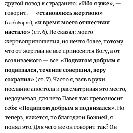
другой повод к страданию: «
Ибо я уже
», —
говорит, — «
становлюсь жертвою
»
(σπέυδομαι), «
и время моего отшествия
настало
» (ст. 6). Не сказал: моего
жертвоприношения, но нечто более, потому
что от жертвы не все приносится Богу, а от
возливаемого — все. «
Подвигом добрым я
подвизался, течение совершил, веру
сохранил
» (ст. 7). Часто я, взяв в руки
послание апостола и рассматривая это место,
недоумевал, для чего Павел так превозносит
себя: «
Подвигом добрым я подвизался
». Но
теперь, кажется, по благодати Божией, я
понял это. Для чего же он говорит так? Он