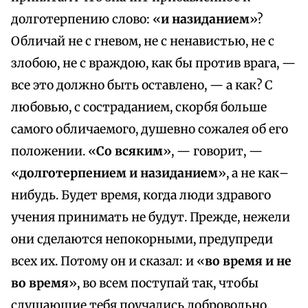
долготерпению слово: «
и назиданием
»?
Обличай не с гневом, не с ненавистью, не с
злобою, не с враждою, как бы против врага, —
все это должно быть оставлено, — а как? С
любовью, с состраданием, скорбя больше
самого обличаемого, душевно сожалея об его
положении. «
Со всяким
», — говорит, —
«
долготерпением и назиданием
», а не как–
нибудь. Будет время, когда люди здравого
учения принимать не будут. Прежде, нежели
они сделаются непокорными, предупреди
всех их. Потому он и сказал: и «
во время и не
во время
», во всем поступай так, чтобы
слушающие тебя поучались добровольно.