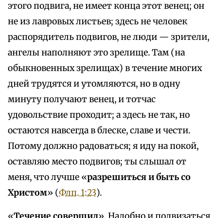
этого подвига, не имеет конца этот венец; он
не из лавровых листьев; здесь не человек
распорядитель подвигов, не люди — зрители,
ангелы наполняют это зрелище. Там (на
обыкновенных зрелищах) в течение многих
дней трудятся и утомляются, но в одну
минуту получают венец, и тотчас
удовольствие проходит; а здесь не так, но
остаются навсегда в блеске, славе и чести.
Потому должно радоваться; я иду на покой,
оставляю место подвигов; ты слышал от
меня, что лучше «
разрешиться и быть со
Христом
» (
Флп. 1:23
).
«
Течение совершил
». Надобно и подвизаться