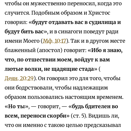
чтобы он мужественно переносил, когда это
случится. Подобным образом и Христос
говорил: «
будут отдавать вас в судилища и
будут бить вас
», и в синагоги поведут ради
имени Моего (
Мф. 10:17
). Так и в другом месте
блаженный (апостол) говорит: «
Ибо я знаю,
что, по отшествии моем, войдут к вам
лютые волки, не щадящие стада
» (
Деян. 20:29
). Он говорил это для того, чтобы
они бодрствовали, чтобы надлежащим
образом пользовались настоящим временем.
«
Но ты
», — говорит, — «
будь бдителен во
всем, переноси скорби
» (ст. 5). Видишь ли,
что он именно с такою целью предсказывал