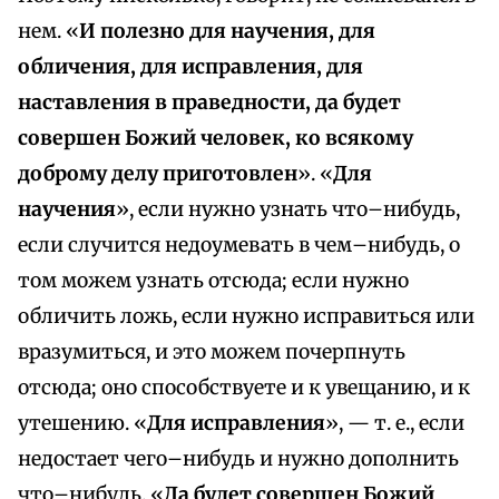
нем. «
И полезно для научения, для
обличения, для исправления, для
наставления в праведности, да будет
совершен Божий человек, ко всякому
доброму делу приготовлен
». «
Для
научения
», если нужно узнать что–нибудь,
если случится недоумевать в чем–нибудь, о
том можем узнать отсюда; если нужно
обличить ложь, если нужно исправиться или
вразумиться, и это можем почерпнуть
отсюда; оно способствуете и к увещанию, и к
утешению. «
Для исправления
», — т. е., если
недостает чего–нибудь и нужно дополнить
что–нибудь. «
Да будет совершен Божий