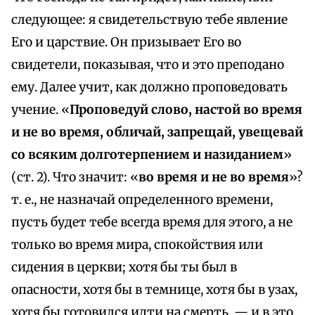
следующее: я свидетельствую тебе явление
Его и царствие. Он призывает Его во
свидетели, показывая, что и это преподано
ему. Далее учит, как должно проповедовать
учение. «
Проповедуй слово, настой во время
и не во время, обличай, запрещай, увещевай
со всяким долготерпением и назиданием
»
(ст. 2). Что значит: «
во время и не во время
»?
т. е., не назначай определенного времени,
пусть будет тебе всегда время для этого, а не
только во время мира, спокойствия или
сидения в церкви; хотя бы ты был в
опасности, хотя бы в темнице, хотя бы в узах,
хотя бы готовился идти на смерть, — и в это