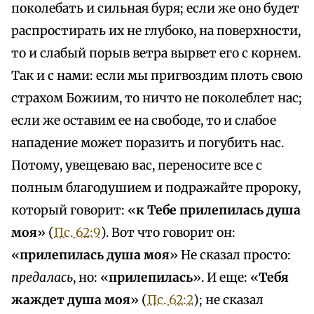
поколебать и сильная буря; если же оно будет
распростирать их не глубоко, на поверхности,
то и слабый порыв ветра вырвет его с корнем.
Так и с нами: если мы пригвоздим плоть свою
страхом Божиим, то ничто не поколеблет нас;
если же оставим ее на свободе, то и слабое
нападение может поразить и погубить нас.
Потому, увещеваю вас, переносите все с
полным благодушием и подражайте пророку,
который говорит: «
к Тебе прилепилась душа
моя
» (
Пс. 62:9
). Вот что говорит он:
«
прилепилась душа моя
» Не сказал просто:
предалась
, но: «
прилепилась
». И еще: «
Тебя
жаждет душа моя
» (
Пс. 62:2
); не сказал