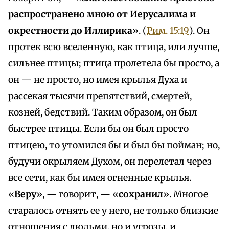
распространено мною от Иерусалима и
окрестности до Иллирика
». (
Рим. 15:19
). Он
протек всю вселенную, как птица, или лучше,
сильнее птицы; птица пролетела бы просто, а
он — не просто, но имея крылья Духа и
рассекая тысячи препятствий, смертей,
козней, бедствий. Таким образом, он был
быстрее птицы. Если бы он был просто
птицею, то утомился бы и был бы пойман; но,
будучи окрыляем Духом, он перелетал через
все сети, как бы имея огненные крылья.
«
Веру
», — говорит, — «
сохранил
». Многое
старалось отнять ее у него, не только близкие
отношения с людьми, но и угрозы, и