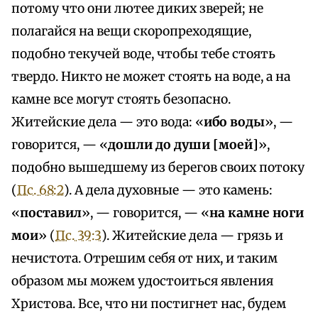
потому что они лютее диких зверей; не
полагайся на вещи скоропреходящие,
подобно текучей воде, чтобы тебе стоять
твердо. Никто не может стоять на воде, а на
камне все могут стоять безопасно.
Житейские дела — это вода: «
ибо воды
», —
говорится, — «
дошли до души [моей]
»,
подобно вышедшему из берегов своих потоку
(
Пс. 68:2
). А дела духовные — это камень:
«
поставил
», — говорится, — «
на камне ноги
мои
» (
Пс. 39:3
). Житейские дела — грязь и
нечистота. Отрешим себя от них, и таким
образом мы можем удостоиться явления
Христова. Все, что ни постигнет нас, будем