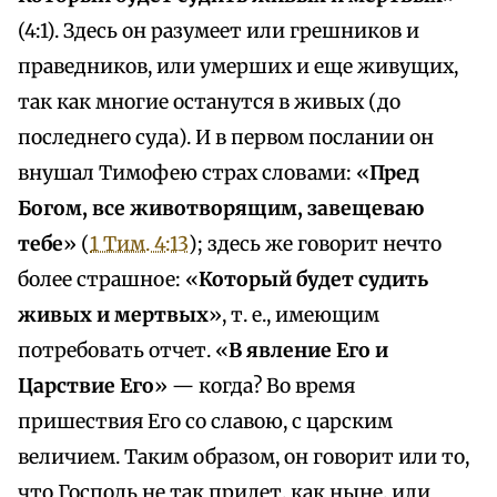
(4:1). Здесь он разумеет или грешников и
праведников, или умерших и еще живущих,
так как многие останутся в живых (до
последнего суда). И в первом послании он
внушал Тимофею страх словами: «
Пред
Богом, все животворящим, завещеваю
тебе
» (
1 Тим. 4:13
); здесь же говорит нечто
более страшное: «
Который будет судить
живых и мертвых
», т. е., имеющим
потребовать отчет. «
В явление Его и
Царствие Его
» — когда? Во время
пришествия Его со славою, с царским
величием. Таким образом, он говорит или то,
что Господь не так придет, как ныне, или