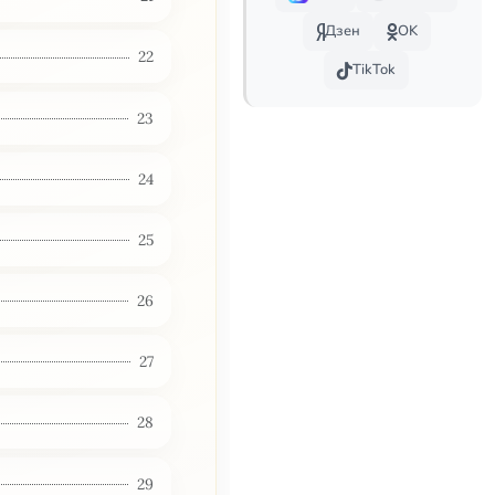
Дзен
OK
22
TikTok
23
24
25
26
27
28
29