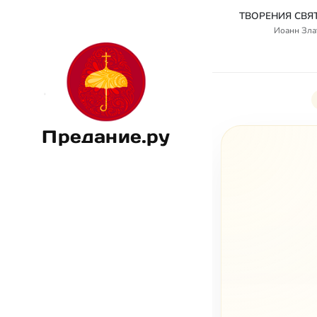
Иоанн Злат
Предание.ру