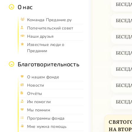
БЕСЕДА
О нас
Команда Предание.ру
БЕСЕДА
Попечительский совет
Наши друзья
БЕСЕДА
Известные люди о
Предании
БЕСЕДА
Благотворительность
БЕСЕДА
О нашем фонде
Новости
БЕСЕДА
Отчёты
БЕСЕДА
Им помогли
Мы помним
Программы фонда
СВЯТОГ
Мне нужна помощь
НА ВТО