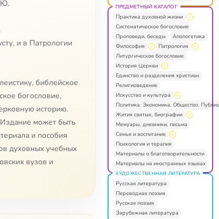
ЕЮ.
ПРЕДМЕТНЫЙ КАТАЛОГ
Практика духовной жизни
Систематическое богословие
.
Проповеди, беседы
Апологетика
ту, и в Патрологии
Философия
Патрология
Литургическое богословие
История Церкви
Единство и разделения христиан
леистику, библейское
Религиоведение
ское богословие,
Искусство и культура
Политика. Экономика. Общество. Публи
церковную историю.
Жития святых, биографии
 Издание может быть
Мемуары, дневники, письма
териала и пособия
Семья и воспитание
Психология и терапия
тов духовных учебных
Материалы о благотворительности
овских вузов и
Материалы на иностранных языках
ХУДОЖЕСТВЕННАЯ ЛИТЕРАТУРА
Русская литература
Переводная поэзия
Русская поэзия
Зарубежная литература