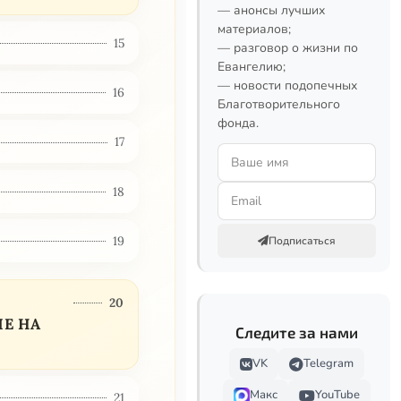
— анонсы лучших
материалов;
15
— разговор о жизни по
Евангелию;
— новости подопечных
16
Благотворительного
фонда.
17
18
19
Подписаться
20
Е НА
Следите за нами
VK
Telegram
Макс
YouTube
21