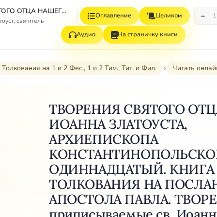
ТВОРЕНИЯ СВЯТОГО ОТЦА НАШЕГО ИОАННА ЗЛАТОУСТА, АРХИЕПИСКОПА КОНСТАНТИНОПОЛЬСКОГО. ТОМ ОДИННАДЦАТЫЙ. КНИГА ВТОРАЯ. ТОЛКОВАНИЯ НА ПОСЛАНИЯ АПОСТОЛА ПАВЛА. ТВОРЕНИЯ, приписываемые св. Иоанну Златоусту, и в Патрологии Миня отнесенные к разряду Spuria.
−
Оглавление
Целиком
1
оуст, святитель
Аудио
На страничку книги
Толкования на 1 и 2 Фес., 1 и 2 Тим., Тит. и Фил.
Читать онлай
ТВОРЕНИЯ СВЯТОГО ОТЦ
ИОАННА ЗЛАТОУСТА,
АРХИЕПИСКОПА
КОНСТАНТИНОПОЛЬСКОГ
ОДИННАДЦАТЫЙ. КНИГА 
ТОЛКОВАНИЯ НА ПОСЛА
АПОСТОЛА ПАВЛА. ТВОР
приписываемые св. Иоанну