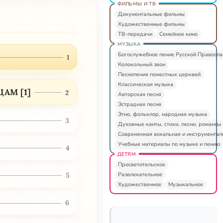
ФИЛЬМЫ И ТВ
Документальные фильмы
Художественные фильмы
ТВ-передачи
Семейное кино
МУЗЫКА
Богослужебное пение Русской Правосл
1
Колокольный звон
Песнопения поместных церквей
Классическая музыка
АМ [1]
2
Авторская песня
Эстрадная песня
Этно, фольклор, народная музыка
3
Духовные канты, стихи, песни, романсы
Современная вокальная и инструментал
Учебные материалы по музыке и пению
4
ДЕТЯМ
Просветительское
Развлекательное
5
Художественное
Музыкальное
6