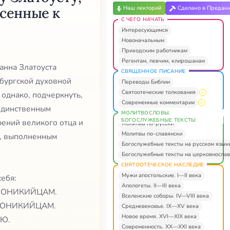
есенные к
Наш лекторий
Сделано в Предан
С ЧЕГО НАЧАТЬ
Интересующимся
Новоначальным
Приходским работникам
Регентам, певчим, клирошанам
анна Златоуста
СВЯЩЕННОЕ ПИСАНИЕ
бургской духовной
Переводы Библии
Святоотеческие толкования
 однако, подчеркнуть,
Современные комментарии
 единственным
МОЛИТВОСЛОВЫ.
БОГОСЛУЖЕБНЫЕ ТЕКСТЫ
ений великого отца и
Молитвы по-русски
Молитвы по-славянски
е, выполненным
Богослужебные тексты на русском язык
Богослужебные тексты на церковнослав
СВЯТООТЕЧЕСКОЕ НАСЛЕДИЕ
Мужи апостольские. I—II века
себя:
Апологеты. II—III века
ЛОНИКИЙЦАМ.
Вселенские соборы. IV—VIII века
ЛОНИКИЙЦАМ.
Средневековье. IX—XV века
Новое время. XVI—XIX века
ЕЮ.
Современность. XX—XXI века