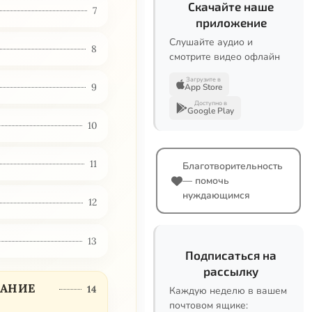
Скачайте наше
7
приложение
Слушайте аудио и
8
смотрите видео офлайн
Загрузите в
9
App Store
Доступно в
Google Play
10
11
Благотворительность
— помочь
нуждающимся
12
13
Подписаться на
рассылку
ВАНИЕ
14
Каждую неделю в вашем
почтовом ящике: