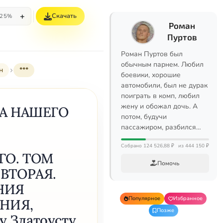
+
Скачать
25%
Роман
Пуртов
Роман Пуртов был
обычным парнем. Любил
н
***
боевики, хорошие
автомобили, был не дурак
поиграть в комп, любил
жену и обожал дочь. А
А НАШЕГО
потом, будучи
пассажиром, разбился…
Собрано 124 526,88 ₽
из 444 150 ₽
О. ТОМ
Помочь
ВТОРАЯ.
НИЯ
Популярное
Избранное
ЕНИЯ,
Позже
 Златоусту,