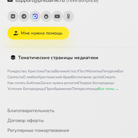
support@predanie.ru
(техн.вопросы)
Мне нужна помощь
Тематические страницы медиатеки
Рождество Христово
Пасха
Великий пост
Пост
Молитва
Литургия
Бог
Святость
О любви
Христианский брак
Воспитание детей
Смерть
Как читать Библию
Зачем нужна религия
Покров Богородицы
Успение Богородицы
Преображение
Пятидесятница
Все темы →
Благотворительность
Договор оферты
Регулярные пожертвования