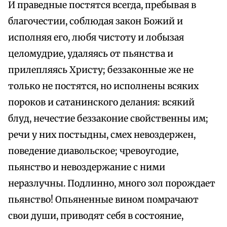
И праведные постятся всегда, пребывая в
благочестии, соблюдая закон Божий и
исполняя его, любя чистоту и лобызая
целомудрие, удаляясь от пьянства и
прилепляясь Христу; беззаконные же не
только не постятся, но исполнены всяких
пороков и сатанинского делания: всякий
блуд, нечестие беззаконие свойственны им;
речи у них постыдны, смех невоздержен,
поведение диавольское; чревоугодие,
пьянство и невоздержание с ними
неразлучны. Подлинно, много зол порождает
пьянство! Опьяненные вином помрачают
свои души, приводят себя в состояние,