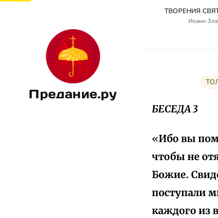
Иоанн Злат
ТО
Предание.ру
БЕСЕДА 3
«
Ибо вы пом
чтобы не отя
Божие. Свиде
поступали м
каждого из в