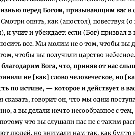
изнью перед Богом, призывающим вас в с
. Смотри опять, как (апостол), повествуя (о
, и учит и убеждает: если (Бог) призвал в 
носить все. Мы молим не о том, чтобы вы 
 том, чтобы вы получили царство небесное.
 благодарим Бога, что, приняв от нас слы
иняли не [как] слово человеческое, но [к
сть по истине, — которое и действует в в
ьзя сказать, говорит он, что мы одни поступ
но, а вы делали нечто несообразное с тем,
потому что вы слушали нас не с таким рас
т людей, но внимали нам так, как будто н