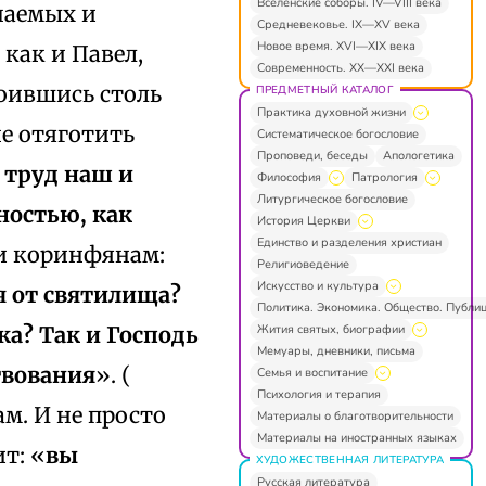
Вселенские соборы. IV—VIII века
чаемых и
Средневековье. IX—XV века
Новое время. XVI—XIX века
как и Павел,
Современность. XX—XXI века
оившись столь
ПРЕДМЕТНЫЙ КАТАЛОГ
Практика духовной жизни
е отяготить
Систематическое богословие
Проповеди, беседы
Апологетика
 труд наш и
Философия
Патрология
Литургическое богословие
ностью, как
История Церкви
Единство и разделения христиан
нии коринфянам:
Религиоведение
Искусство и культура
я от святилища?
Политика. Экономика. Общество. Публи
Жития святых, биографии
а? Так и Господь
Мемуары, дневники, письма
твования
». (
Семья и воспитание
Психология и терапия
сам. И не просто
Материалы о благотворительности
Материалы на иностранных языках
т: «
вы
ХУДОЖЕСТВЕННАЯ ЛИТЕРАТУРА
Русская литература