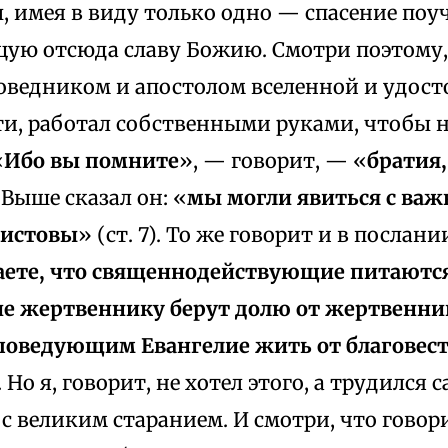
, имея в виду только одно — спасение поу
ую отсюда славу Божию. Смотри поэтому, 
оведником и апостолом вселенной и удост
ти, работал собственными руками, чтобы н
«
Ибо вы помните
», — говорит, — «
братия,
 Выше сказал он: «
мы могли явиться с важ
ристовы
» (ст. 7). То же говорит и в посла
наете, что священнодействующие питаютс
е жертвеннику берут долю от жертвенник
поведующим Евангелие жить от благовес
. Но я, говорит, не хотел этого, а трудился 
 с великим старанием. И смотри, что говори