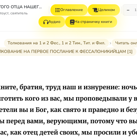
ТВОРЕНИЯ СВЯТОГО ОТЦА НАШЕГО ИОАННА ЗЛАТОУСТА, АРХИЕПИСКОПА КОНСТАНТИНОПОЛЬСКОГО. ТОМ ОДИННАДЦАТЫЙ. КНИГА ВТОРАЯ. ТОЛКОВАНИЯ НА ПОСЛАНИЯ АПОСТОЛА ПАВЛА. ТВОРЕНИЯ, приписываемые св. Иоанну Златоусту, и в Патрологии Миня отнесенные к разряду Spuria.
−
Оглавление
Целиком
1
оуст, святитель
Аудио
На страничку книги
Толкования на 1 и 2 Фес., 1 и 2 Тим., Тит. и Фил.
Читать он
ЛКОВАНИЕ НА ПЕРВОЕ ПОСЛАНИЕ К ФЕССАЛОНИКИЙЦАМ [1]
ните, братия, труд наш и изнурение: ночь
готить кого из вас, мы проповедывали у в
тели вы и Бог, как свято и праведно и б
ы перед вами, верующими, потому что вы 
ас, как отец детей своих, мы просили и у