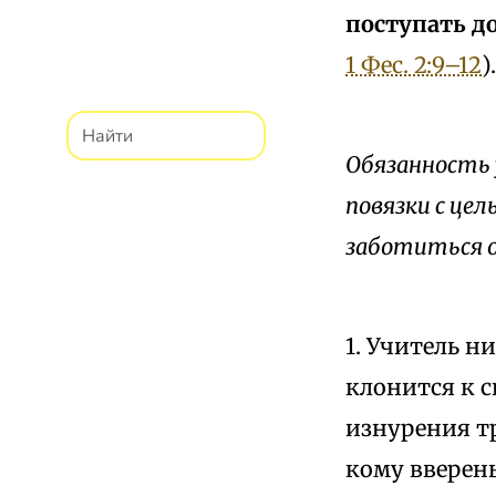
поступать до
1 Фес. 2:9–12
).
Обязанность 
повязки с це
заботиться о
1. Учитель н
клонится к 
изнурения тр
кому вверен