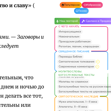
тво и славу
» (
Популярное
Избранное
Позже
Наш лекторий
Сделано в Предан
С ЧЕГО НАЧАТЬ
Интересующимся
ми. — Заговоры и
Новоначальным
Приходским работникам
 следует
Регентам, певчим, клирошанам
СВЯЩЕННОЕ ПИСАНИЕ
Переводы Библии
Святоотеческие толкования
Современные комментарии
МОЛИТВОСЛОВЫ.
БОГОСЛУЖЕБНЫЕ ТЕКСТЫ
ительным, что
Молитвы по-русски
Молитвы по-славянски
 днем и ночью до
Богослужебные тексты на русском язык
Богослужебные тексты на церковнослав
 делать все тот,
СВЯТООТЕЧЕСКОЕ НАСЛЕДИЕ
Мужи апостольские. I—II века
ительны или
Апологеты. II—III века