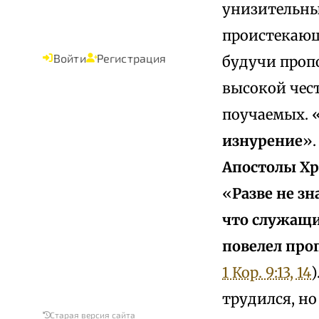
унизительны
проистекающ
Войти
Регистрация
будучи проп
высокой чес
поучаемых. 
изнурение
».
Апостолы Х
«
Разве не з
что служащи
повелел про
1 Кор. 9:13, 14
)
трудился, но
Старая версия сайта