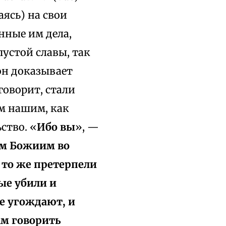
аясь) на свои
нные им дела,
пустой славы, так
он доказывает
говорит, стали
ам нашим, как
ство. «
Ибо вы
», —
ам Божиим во
 то же претерпели
ые убили и
не угождают, и
ам говорить