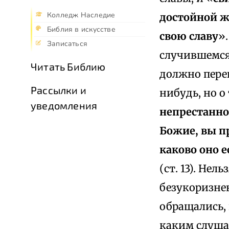
Колледж Наследие
достойной ж
Библия в искусстве
свою славу
»
Записаться
случившемся)
Читать Библию
должно пере
Рассылки и
нибудь, но о
уведомления
непрестанно
Божие, вы пр
каково оно е
(ст. 13). Нел
безукоризнен
обращались, 
каким слушаю