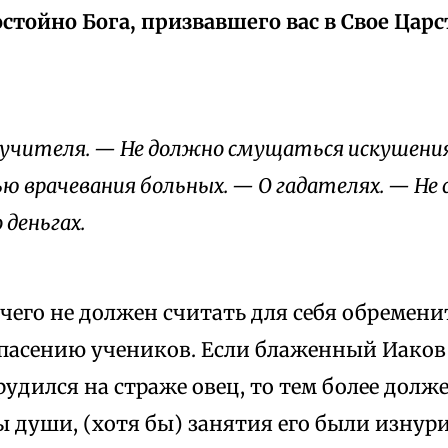
стойно Бога, призвавшего вас в Свое Царс
учителя. — Не должно смущаться искушения
лью врачевания больных. — О гадателях. — Не
 деньгах.
ичего не должен считать для себя обремен
спасению учеников. Если блаженный Иаков
удился на страже овец, то тем более должен
ы души, (хотя бы) занятия его были изнур