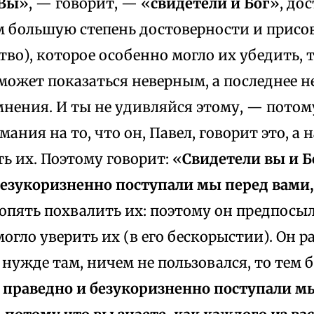
Вы
», — говорит, — «
свидетели и Бог
», дос
м большую степень достоверности и присо
тво), которое особенно могло их убедить, 
ожет показаться неверным, а последнее н
нения. И ты не удивляйся этому, — потому
ания на то, что он, Павел, говорит это, а н
ь их. Поэтому говорит: «
Свидетели вы и Бо
безукоризненно поступали мы перед вам
пять похвалить их: поэтому он предпосыла
огло уверить их (в его бескорыстии). Он р
в нужде там, ничем не пользовался, то тем 
и праведно и безукоризненно поступали м