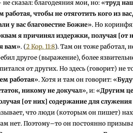
 не сказал: благодеяния мои, но: «
труд наш
 работая, чтобы не отяготить кого из вас
ли у вас благовестие Божие
». Но коринфя
квам я причинял издержки, получая [от 
я вам
». (
2 Кор. 11:8
). Там он тоже работал, 
ребил другое (выражение), более язвительно
 питался от других. Но здесь (говорит) не т
ем работая
». Хотя и там он говорит: «
Буду
статок, никому не докучал
», и: «
Другим ц
олучая [от них] содержание для служения
азывает, что люди (которым он пишет) нах
там нет. Поэтому–то он постоянно призыва