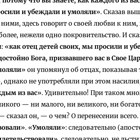
отому что вы знаете, как каждого из вас,
росили и убеждали и умоляли
». Сказав вы
ними, здесь говорит о своей любви к ним, 
более, нежели одно покровительство. И ск
: «
как отец детей своих, мы просили и у
достойно Бога, призвавшего вас в Свое Цар
моляли
» он упомянул об отцах, показывая 
, однако не употребляли при этом насилия,
ждым из вас
». Удивительно! При таком мно
икого — ни малого, ни великого, ни богато
 — сказал он, — о чем? О перенесении всего.
вовали
». «
Умоляли
»: следовательно (апост
идетельствовали
», следовательно, не льсти