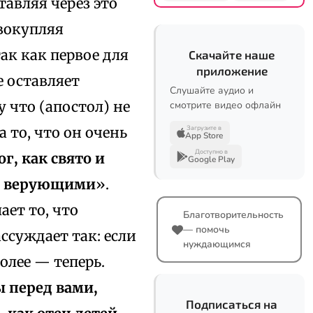
тавляя через это
вокупляя
так как первое для
Скачайте наше
приложение
е оставляет
Слушайте аудио и
 что (апостол) не
смотрите видео офлайн
а то, что он очень
Загрузите в
App Store
Доступно в
г, как свято и
Google Play
и, верующими
».
ет то, что
Благотворительность
— помочь
ассуждает так: если
нуждающимся
более — теперь.
ы перед вами,
Подписаться на