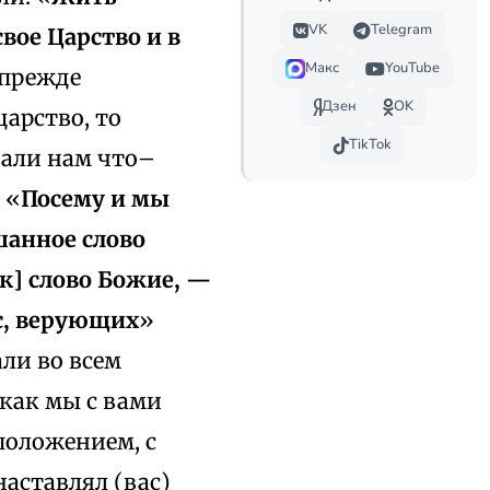
VK
Telegram
вое Царство и в
Макс
YouTube
 прежде
Дзен
OK
царство, то
TikTok
дали нам что–
 «
Посему и мы
шанное слово
ак] слово Божие, —
ас, верующих
»
али во всем
 как мы с вами
положением, с
аставлял (вас)