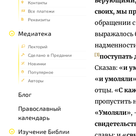
верующими, п
Контакты
своих, мы п
Все платежи
Реквизиты
обращении с 
Медиатека
выражалось 
надменности
Лекторий
[3]
поступать 
Сделано в Предании
Новинки
Сказав: «
и у
Популярное
«
и умоляли
»
Авторы
отцы. «
С ка
Блог
пропустить н
Православный
«
Умоляли
»,
календарь
свидетельст
Изучение Библии
славы; и «
св