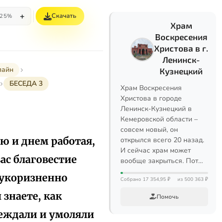
+
Скачать
25%
Храм
Воскресения
Христова в г.
Ленинск-
лайн
Кузнецкий
БЕСЕДА 3
Храм Воскресения
Христова в городе
Ленинск-Кузнецкий в
Кемеровской области –
совсем новый, он
ю и днем работая,
открылся всего 20 назад.
И сейчас храм может
ас благовестие
вообще закрыться. Пот…
езукоризненно
Собрано 17 354,95 ₽
из 500 363 ₽
знаете, как
Помочь
беждали и умоляли