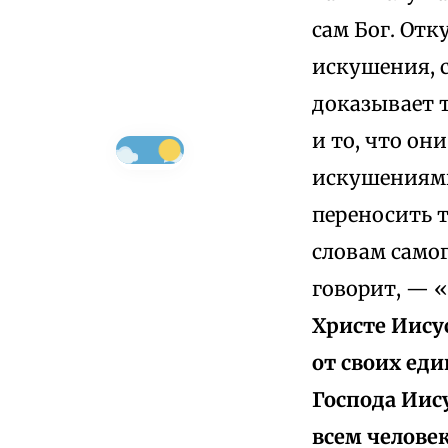
сам Бог. Отк
искушения, 
доказывает т
и то, что он
искушениями 
переносить т
словам самог
говорит, — «
Христе Иису
от своих еди
Господа Иису
всем челове