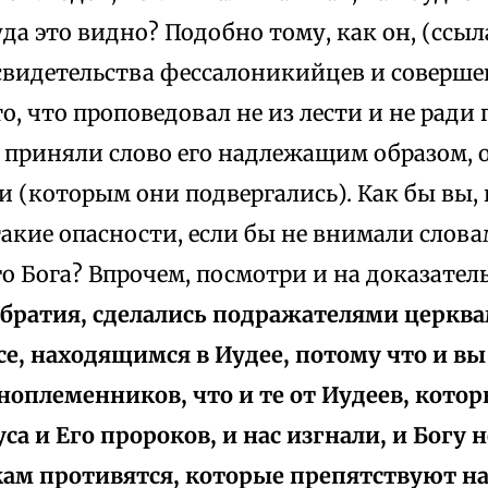
уда это видно? Подобно тому, как он, (ссыл
свидетельства фессалоникийцев и соверше
о, что проповедовал не из лести и не ради 
и приняли слово его надлежащим образом, 
(которым они подвергались). Как бы вы, 
акие опасности, если бы не внимали слов
о Бога? Впрочем, посмотри и на доказатель
братия, сделались подражателями церкв
се, находящимся в Иудее, потому что и вы
ноплеменников, что и те от Иудеев, котор
са и Его пророков, и нас изгнали, и Богу 
кам противятся, которые препятствуют н