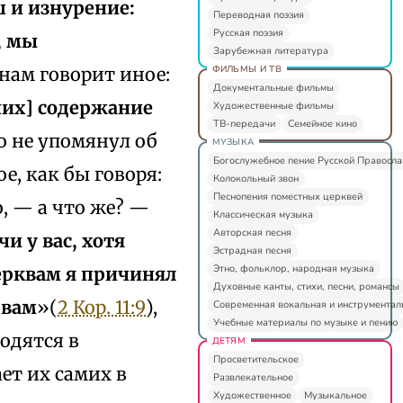
 и изнурение:
Переводная поэзия
Русская поэзия
, мы
Зарубежная литература
ФИЛЬМЫ И ТВ
нам говорит иное:
Документальные фильмы
них] содержание
Художественные фильмы
ТВ-передачи
Семейное кино
но не упомянул об
МУЗЫКА
Богослужебное пение Русской Правосл
е, как бы говоря:
Колокольный звон
Песнопения поместных церквей
о, — а что же? —
Классическая музыка
Авторская песня
чи у вас, хотя
Эстрадная песня
Этно, фольклор, народная музыка
ерквам я причинял
Духовные канты, стихи, песни, романсы
 вам
»(
2 Кор. 11:9
),
Современная вокальная и инструментал
Учебные материалы по музыке и пению
одятся в
ДЕТЯМ
Просветительское
ет их самих в
Развлекательное
Художественное
Музыкальное