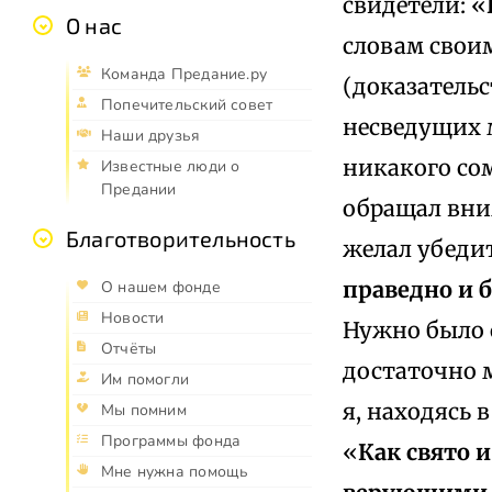
свидетели: «
О нас
словам свои
Команда Предание.ру
(доказательс
Попечительский совет
несведущих м
Наши друзья
никакого сом
Известные люди о
Предании
обращал вним
Благотворительность
желал убедит
праведно и 
О нашем фонде
Новости
Нужно было о
Отчёты
достаточно м
Им помогли
я, находясь 
Мы помним
Программы фонда
«
Как свято 
Мне нужна помощь