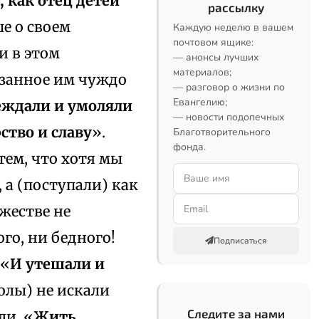
 как отец детей
рассылку
ше о своем
Каждую неделю в вашем
почтовом ящике:
и в этом
— анонсы лучших
материалов;
азанное им чуждо
— разговор о жизни по
Евангелию;
беждали и умоляли
— новости подопечных
ство и славу
».
Благотворительного
фонда.
тем, что хотя мы
 а (поступали) как
жестве не
го, ни бедного!
Подписаться
 «
И утешали и
олы) не искали
Следите за нами
ли. «
Жить