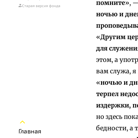
помните
», —
Старая версия фонда
ночью и днем
проповедыва
«
Другим цер
для служени
этом, а упот
вам служа, я
«
ночью и дн
терпел недо
издержки, п
но здесь пок
бедности, а 
Главная