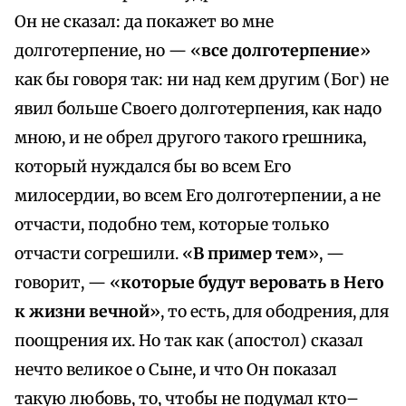
Он не сказал: да покажет во мне
долготерпение, но — «
все долготерпение
»
как бы говоря так: ни над кем другим (Бог) не
явил больше Своего долготерпения, как надо
мною, и не обрел другого такого rpешника,
который нуждался бы во всем Его
милосердии, во всем Его долготерпении, а не
отчасти, подобно тем, которые только
отчасти согрешили. «
В пример тем
», —
говорит, — «
которые будут веровать в Него
к жизни вечной
», то есть, для ободрения, для
поощрения их. Но так как (апостол) сказал
нечто великое о Сыне, и что Он показал
такую любовь, то, чтобы не подумал кто–