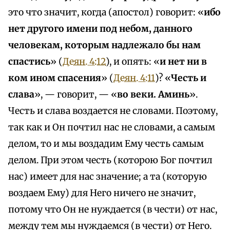
это что значит, когда (апостол) говорит: «
ибо
нет другого имени под небом, данного
человекам, которым надлежало бы нам
спастись
» (
Деян. 4:12
), и опять: «
и нет ни в
ком ином спасения
» (
Деян. 4:11
)? «
Честь и
слава
», — говорит, — «
во веки. Аминь
».
Честь и слава воздается не словами. Поэтому,
так как и Он почтил нас не словами, а самым
делом, то и мы воздадим Ему честь самым
делом. При этом честь (которою Бог почтил
нас) имеет для нас значение; а та (которую
воздаем Ему) для Него ничего не значит,
потому что Он не нуждается (в чести) от нас,
между тем мы нуждаемся (в чести) от Него.