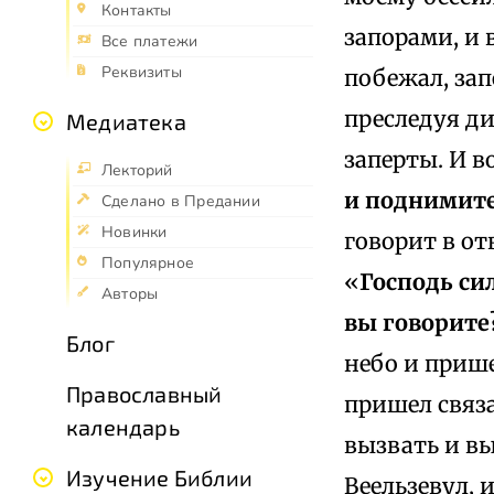
Контакты
запорами, и 
Все платежи
Реквизиты
побежал, зап
преследуя ди
Медиатека
заперты. И в
Лекторий
и поднимите
Сделано в Предании
Новинки
говорит в от
Популярное
«
Господь си
Авторы
вы говорите
Блог
небо и прише
Православный
пришел связа
календарь
вызвать и вы
Изучение Библии
Веельзевул,