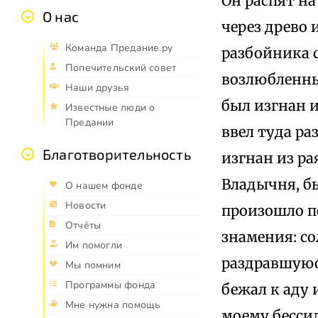
Он распят на
О нас
через древо 
Команда Предание.ру
разбойника с
Попечительский совет
возлюбленные
Наши друзья
был изгнан и
Известные люди о
Предании
ввел туда р
Благотворительность
изгнан из ра
Владычня, бы
О нашем фонде
Новости
произошло п
Отчёты
знамения: с
Им помогли
раздравшуюс
Мы помним
Программы фонда
бежал к аду 
Мне нужна помощь
моему бессил