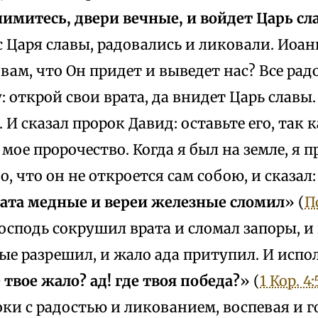
нимитесь, двери вечные, и войдет Царь сл
 Царя славы, радовались и ликовали. Иоанн
 вам, что Он придет и выведет нас? Все рад
: открой свои врата, да внидет Царь славы.
 И сказал пророк Давид: оставьте его, так 
мое пророчество. Когда я был на земле, я п
о, что он не откроется сам собою, и сказал:
ата медные и вереи железные сломил
» (
Пс
осподь сокрушил врата и сломал запоры, и 
ые разрешил, и жало ада притупил. И испо
 твое жало? ад! где твоя победа?
» (
1 Кор. 4:
и с радостью и ликованием, воспевая и г