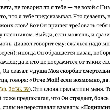
вета, не говорил ли я тебе — не воюй с Ни
то, что я тебе предсказывал. Что делаешь,
моих слов? Вот Он пришел требовать тебя и
ну пленником. Выйди, если можешь, и сразис
мочь. Диавол говорит ему: сжалься надо м
ерей); иногда Он обращается назад, побори
рамлен; да и кто не посрамится от таких сло
 Он сказал: «
душа Моя скорбит смертель
ца, говоря: «
Отче Мой! если возможно, да
ф. 26:38, 39
). Эти слова прельстили меня. То
 тоже предполагал, что Он страдает, боясь
, силы не переставали взывать: «
Поднимите