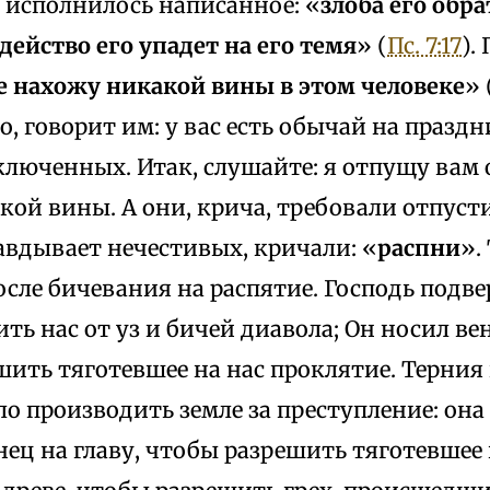
И исполнилось написанное: «
злоба его обра
одейство его упадет на его темя
» (
Пс. 7:17
).
е нахожу никакой вины в этом человеке
» 
о, говорит им: у вас есть обычай на празд
ключенных. Итак, слушайте: я отпущу вам о
ой вины. А они, крича, требовали отпусти
авдывает нечестивых, кричали: «
распни
».
осле бичевания на распятие. Господь подв
ть нас от уз и бичей диавола; Он носил ве
шить тяготевшее на нас проклятие. Терния
о производить земле за преступление: он
ец на главу, чтобы разрешить тяготевшее 