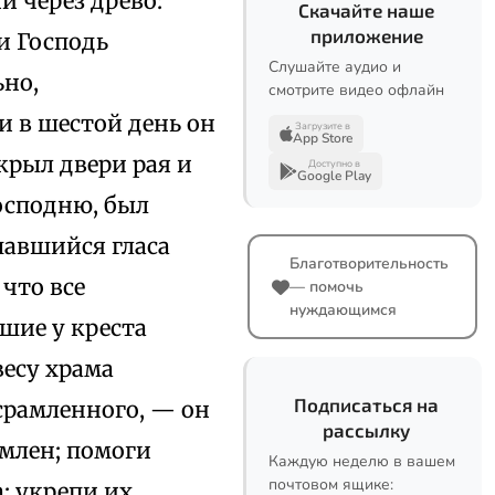
й через древо:
Скачайте наше
приложение
 и Господь
Слушайте аудио и
ьно,
смотрите видео офлайн
и в шестой день он
Загрузите в
App Store
крыл двери рая и
Доступно в
Google Play
осподню, был
шавшийся гласа
Благотворительность
 что все
— помочь
нуждающимся
шие у креста
есу храма
Подписаться на
срамленного, — он
рассылку
амлен; помоги
Каждую неделю в вашем
почтовом ящике:
; укрепи их