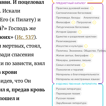
авви. И поцеловал
ПРЕДМЕТНЫЙ КАТАЛОГ
Практика духовной жизни
e. Искали
Систематическое богословие
Проповеди, беседы
Апологетика
Его (к Пилату) и
Философия
Патрология
Литургическое богословие
й?
» Господь же
История Церкви
Своих
» (
Ис. 53:7
).
Единство и разделения христиан
Религиоведение
и мертвых, стоял,
Искусство и культура
Политика. Экономика. Общество. Публи
ради спасения
Жития святых, биографии
Мемуары, дневники, письма
и по зависти, взял
Семья и воспитание
Психология и терапия
в крови
Материалы о благотворительности
Материалы на иностранных языках
видев, что Он
ХУДОЖЕСТВЕННАЯ ЛИТЕРАТУРА
л я, предав кровь
Русская литература
Переводная поэзия
 пошел и
Русская поэзия
Зарубежная литература