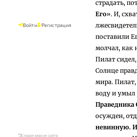
страдать, по
Его
». И, схв
лжесвидетель
Войти
Регистрация
поставили Ег
молчал, как 
Пилат сидел,
Солнце правд
мира. Пилат,
воду и умыл 
Праведника 
осужден, отд
невинную. И
Старая версия сайта