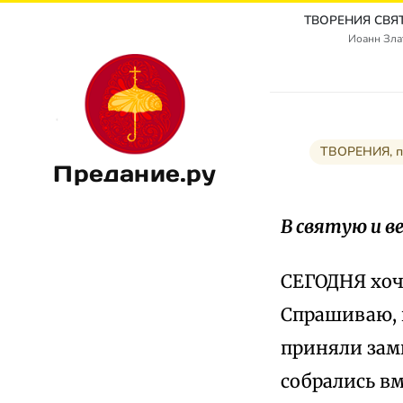
Иоанн Злат
ТВОРЕНИЯ, пр
Предание.ру
В святую и 
СЕГОДНЯ хоч
Спрашиваю, г
приняли замы
собрались вм