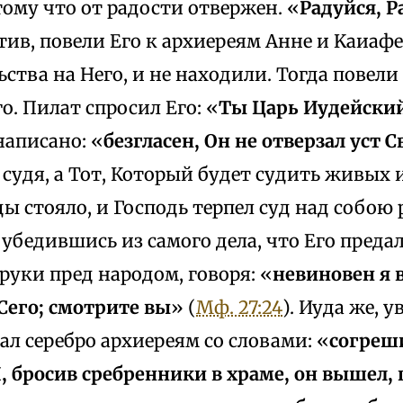
тому что от радости отвержен. «
Радуйся, Р
атив, повели Его к архиереям Анне и Kaиаф
ства на Него, и не находили. Тогда повели 
о. Пилат спросил Его: «
Ты Царь Иудейски
написано: «
безгласен, Он не отверзал уст 
 судя, а Тот, Который будет судить живых 
ы стояло, и Господь терпел суд над собою 
 убедившись из самого дела, что Его предал
руки пред народом, говоря: «
невиновен я 
Сего; смотрите вы
» (
Мф. 27:24
). Иуда же, у
ал серебро архиереям со словами: «
согреши
, бросив сребренники в храме, он вышел,