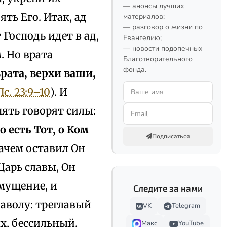
— анонсы лучших
ть Его. Итак, ад
материалов;
— разговор о жизни по
 Господь идет в ад,
Евангелию;
— новости подопечных
. Но врата
Благотворительного
фонда.
рата, верхи ваши,
Пс. 23:9–10
). И
пять говорят силы:
о есть Тот, о Ком
Подписаться
Зачем оставил Он
Царь славы, Он
змущение, и
Следите за нами
иаволу: треглавый
VK
Telegram
х, бессильный,
Макс
YouTube