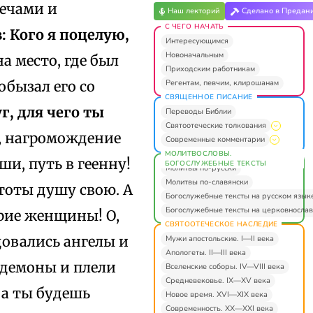
мечами и
Наш лекторий
Сделано в Предан
С ЧЕГО НАЧАТЬ
в: Кого я поцелую,
Интересующимся
Новоначальным
на место, где был
Приходским работникам
Регентам, певчим, клирошанам
обызал его со
СВЯЩЕННОЕ ПИСАНИЕ
г, для чего ты
Переводы Библии
Святоотеческие толкования
е, нагромождение
Современные комментарии
МОЛИТВОСЛОВЫ.
ши, путь в геенну!
БОГОСЛУЖЕБНЫЕ ТЕКСТЫ
Молитвы по-русски
Молитвы по-славянски
тоты душу свою. А
Богослужебные тексты на русском язык
Богослужебные тексты на церковнослав
дрие женщины! О,
СВЯТООТЕЧЕСКОЕ НАСЛЕДИЕ
довались ангелы и
Мужи апостольские. I—II века
Апологеты. II—III века
ь демоны и плели
Вселенские соборы. IV—VIII века
Средневековье. IX—XV века
, а ты будешь
Новое время. XVI—XIX века
Современность. XX—XXI века