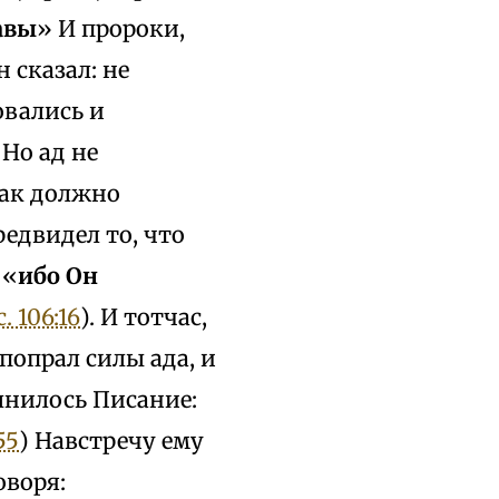
авы
» И пророки,
 сказал: не
овались и
 Но ад не
как должно
редвидел то, что
 «
ибо Он
. 106:16
). И тотчас,
попрал силы ада, и
лнилось Писание:
55
) Навстречу ему
оворя: