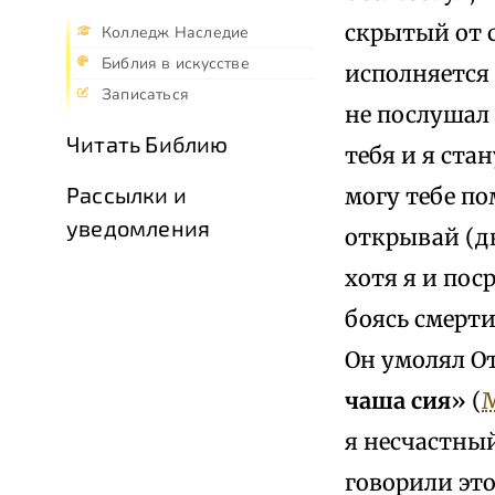
скрытый от с
Колледж Наследие
Библия в искусстве
исполняется 
Записаться
не послушал 
Читать Библию
тебя и я ста
Рассылки и
могу тебе по
уведомления
открывай (дв
хотя я и пос
боясь смерти,
Он умолял От
чаша сия
» (
М
я несчастный
говорили это