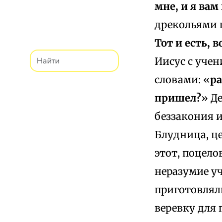
мне, и я вам
дрекольями п
Тот и есть, 
Иисус с учен
словами: «
ра
пришел?
» Д
беззакония и
Блудница, це
этот, поцело
неразумие уч
приготовляли
веревку для 