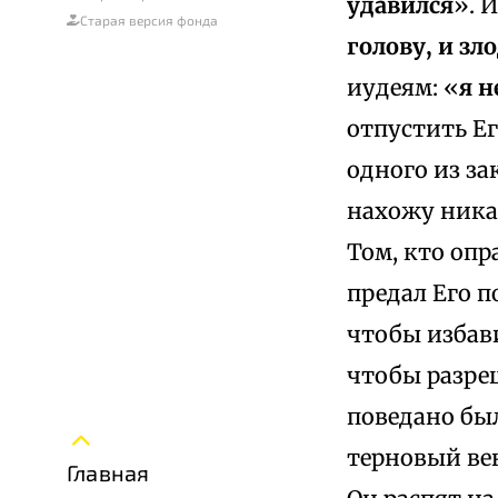
удавился
». 
Старая версия фонда
голову, и зл
иудеям: «
я н
отпустить Ег
одного из за
нахожу никак
Том, кто опр
предал Его п
чтобы избави
чтобы разре
поведано был
терновый вен
Главная