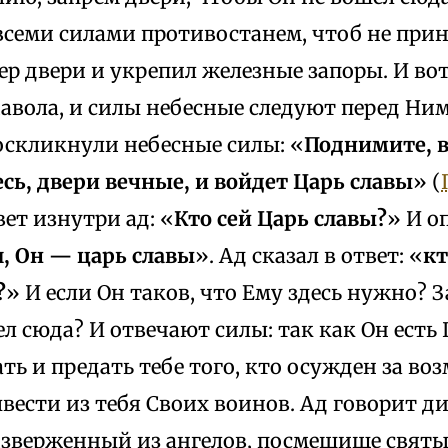
всеми силами противостанем, чтоб не приня
ер двери и укрепил железные запоры. И вот
авола, и силы небесные следуют перед Ним
оскликнули небесные силы: «
Поднимите, в
сь, двери вечные, и войдет Царь славы
» (
вет изнутри ад: «
Кто сей Царь славы?
» И о
л, Он — царь славы
». Ад сказал в ответ: «
кт
?
» И если Он таков, что Ему здесь нужно? 
л сюда? И отвечают силы: так как Он есть 
ть и предать тебе того, кто осужден за во
вести из тебя Своих воинов. Ад говорит д
 изверженный из ангелов, посмешище святы