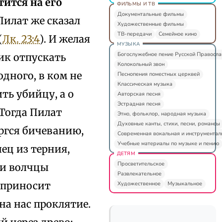
тится на его
ФИЛЬМЫ И ТВ
Документальные фильмы
 Пилат же сказал
Художественные фильмы
ТВ-передачи
Семейное кино
(
Лк. 23:4
). И желая
МУЗЫКА
Богослужебное пение Русской Правосл
ник отпускать
Колокольный звон
дного, в ком не
Песнопения поместных церквей
Классическая музыка
ть убийцу, а о
Авторская песня
Эстрадная песня
 Тогда Пилат
Этно, фольклор, народная музыка
Духовные канты, стихи, песни, романсы
ергся бичеванию,
Современная вокальная и инструментал
Учебные материалы по музыке и пению
нец из терния,
ДЕТЯМ
Просветительское
 и волчцы
Развлекательное
а приносит
Художественное
Музыкальное
на нас проклятие.