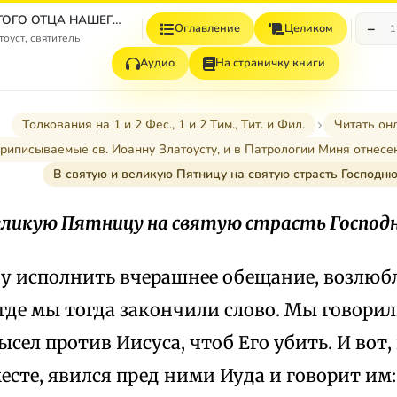
ТВОРЕНИЯ СВЯТОГО ОТЦА НАШЕГО ИОАННА ЗЛАТОУСТА, АРХИЕПИСКОПА КОНСТАНТИНОПОЛЬСКОГО. ТОМ ОДИННАДЦАТЫЙ. КНИГА ВТОРАЯ. ТОЛКОВАНИЯ НА ПОСЛАНИЯ АПОСТОЛА ПАВЛА. ТВОРЕНИЯ, приписываемые св. Иоанну Златоусту, и в Патрологии Миня отнесенные к разряду Spuria.
−
Оглавление
Целиком
1
оуст, святитель
Аудио
На страничку книги
Толкования на 1 и 2 Фес., 1 и 2 Тим., Тит. и Фил.
Читать он
иписываемые св. Иоанну Златоусту, и в Патрологии Миня отнесен
В святую и великую Пятницу на святую страсть Господн
великую Пятницу на святую страсть Господ
у исполнить вчерашнее обещание, возлюб
де мы тогда закончили слово. Мы говорил
сел против Иисуса, чтоб Его убить. И вот,
есте, явился пред ними Иуда и говорит им: