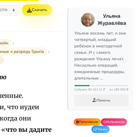
+
Скачать
25%
Ульяна
Журавлёва
Ульяне восемь лет, и она
четвертый, младший
лайн
ребёнок в многодетной
ные к разряду Spuria
семье. И с самого
рождения Ульяну лечат.
ю
Несколько операций,
ежедневные процедуры,
ню
длительные …
Собрано 50 421,11 ₽
из 180 000 ₽
ленные.
Помочь
и, что иудеи
 когда они
Популярное
Избранное
 «
что вы дадите
Позже