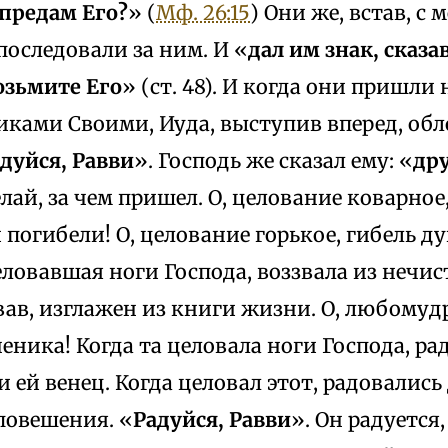
 предам Его?
» (
Мф. 26:15
) Они же, встав, с 
оследовали за ним. И «
дал им знак, сказа
возьмите Его
» (ст. 48). И когда они пришли 
иками Своими, Иуда, выступив вперед, обл
дуйся, Равви
». Господь же сказал ему: «
дру
елай, за чем пришел. О, целование коварно
 погибели! О, целование горькое, гибель ду
ловавшая ноги Господа, воззвала из нечис
вав, изглажен из книги жизни. О, любому
еника! Когда та целовала ноги Господа, ра
 ей венец. Когда целовал этот, радовалис
повешения. «
Радуйся, Равви
». Он радуется