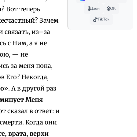
м? Вот теперь
Дзен
OK
 несчастный? Зачем
TikTok
 связать, из–за
ь с Ним, а я не
ною, — не
сь за меня пока,
в Его? Некогда,
но
». А в другой раз
 минует Меня
т сказал в ответ: и
 смерти. Когда они
, врата, верхи