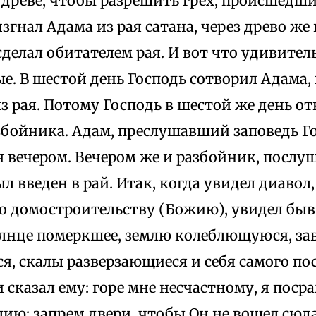
 древе, чтобы разрешить грех, происшедши
изгнал Адама из рая сатана, через древо же
делал обитателем рая. И вот что удивител
. В шестой день Господь сотворил Адама, 
з рая. Потому Господь в шестой же день от
азбойника. Адам, преслушавший заповедь Г
я вечером. Вечером же и разбойник, послу
л введен в рай. Итак, когда увидел диавол,
о домостроительству (Божию), увидел быв
олнце померкшее, землю колеблющуюся, зав
я, скалы разверзающиеся и себя самого по
и сказал ему: горе мне несчастному, я поср
ию; запрем двери, чтобы Он не вошел сюда