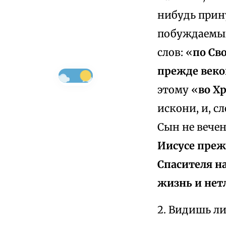
нибудь прин
побуждаемый
слов: «
по Св
прежде веко
этому «
во Х
искони, и, с
Сын не вечен.
Иисусе преж
Спасителя н
жизнь и нет
2. Видишь ли