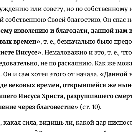
уждению или совету, но по собственному 
 собственною Своей благостию, Он спас на
оему изволению и благодати, данной нам 
вых времен
», т. е., безначально было пре
ристе Иисусе
». Немаловажно и это, т. е., чт
ледовательно, не по раскаянию. Как же мож
 Он и сам хотел этого от начала. «
Данной н
де вековых времен, открывшейся же нын
ашего Иисуса Христа, разрушившего смер
ление через благовестие
» (ст. 10).
, какая сила, видишь ли, какой дар ниспосл