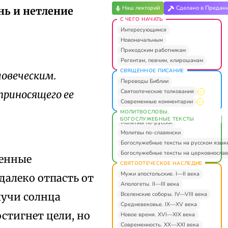
Наш лекторий
Сделано в Предан
нь и нетление
С ЧЕГО НАЧАТЬ
Интересующимся
Новоначальным
Приходским работникам
Регентам, певчим, клирошанам
СВЯЩЕННОЕ ПИСАНИЕ
ловеческим.
Переводы Библии
Святоотеческие толкования
риносящего ее
Современные комментарии
МОЛИТВОСЛОВЫ.
БОГОСЛУЖЕБНЫЕ ТЕКСТЫ
Молитвы по-русски
Молитвы по-славянски
Богослужебные тексты на русском язык
Богослужебные тексты на церковнослав
венные
СВЯТООТЕЧЕСКОЕ НАСЛЕДИЕ
Мужи апостольские. I—II века
алеко отпасть от
Апологеты. II—III века
Вселенские соборы. IV—VIII века
лучи солнца
Средневековье. IX—XV века
остигнет цели, но
Новое время. XVI—XIX века
Современность. XX—XXI века