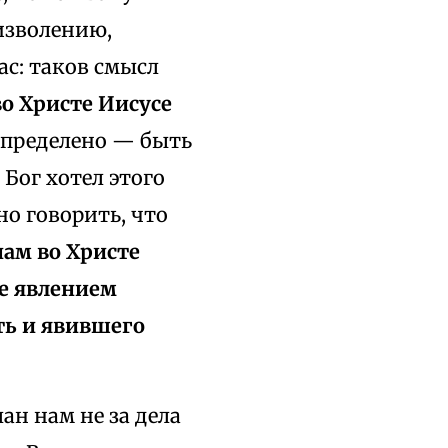
изволению,
с: таков смысл
во Христе Иисусе
допределено — быть
о Бог хотел этого
но говорить, что
ам во Христе
е явлением
ть и явившего
ан нам не за дела