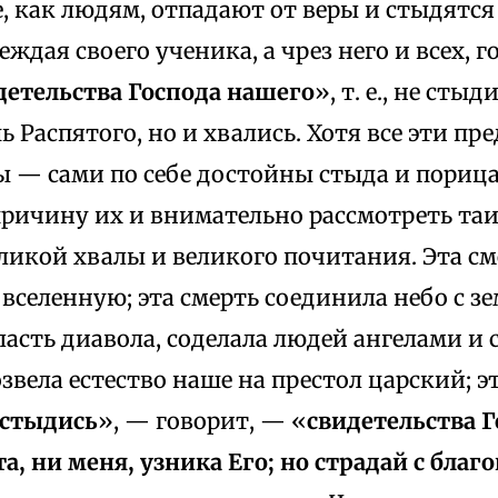
е, как людям, отпадают от веры и стыдятся
еждая своего ученика, а чрез него и всех, г
детельства Господа нашего
», т. е., не стыд
 Распятого, но и хвались. Хотя все эти пр
 — сами по себе достойны стыда и порицан
причину их и внимательно рассмотреть таи
икой хвалы и великого почитания. Эта см
селенную; эта смерть соединила небо с зе
ласть диавола, соделала людей ангелами 
озвела естество наше на престол царский; 
 стыдись
», — говорит, — «
свидетельства 
а, ни меня, узника Его; но страдай с благ