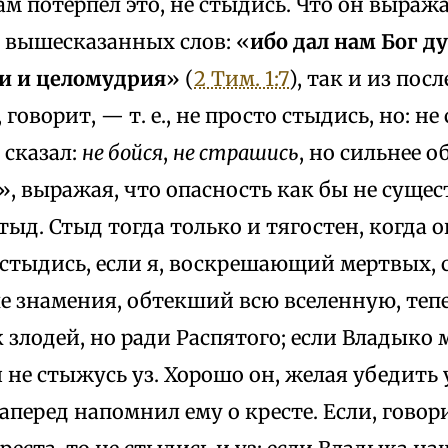
ам потерпел это, не стыдись. Что он выраж
з вышесказанных слов: «
ибо дал нам Бог ду
и и целомудрия
» (
2 Тим. 1:7
), так и из по
, говорит, — т. е., не просто стыдись, но: н
 сказал:
не бойся
,
не страшись
, но сильнее о
», выражая, что опасность как бы не сущес
тыд. Стыд тогда только и тягостен, когда 
не стыдись, если я, воскрешающий мертвых
 знамения, обтекший всю вселенную, тепе
к злодей, но ради Распятого; если Владыко
 я не стыжусь уз. Хорошо он, желая убедить
аперед напомнил ему о кресте. Если, говори