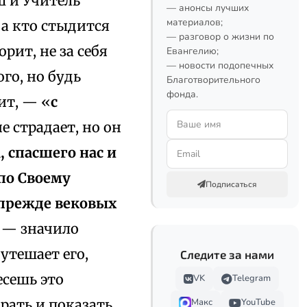
ш и Учитель
— анонсы лучших
материалов;
 а кто стыдится
— разговор о жизни по
орит, не за себя
Евангелию;
— новости подопечных
го, но будь
Благотворительного
фонда.
ит, — «
с
е страдает, но он
, спасшего нас и
по Своему
Подписаться
 прежде вековых
й — значило
утешает его,
Следите за нами
несешь это
VK
Telegram
рать и показать
Макс
YouTube