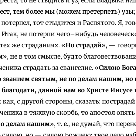
еста, то не стыдись и уз; если Владыка на
ест, тем более мы (можем претерпеть) узы;
 потерпел, тот стыдится и Распятого. Я, гов
. Итак, не потерпи чего–нибудь человеческо
тех же страданиях. «
Но страдай
», — говор
м
», не в том смысле, будто благовествовани
еника страдать за евангелие. «
Силою Бога
 званием святым, не по делам нашим, но 
 благодати, данной нам во Христе Иисусе
к как, с другой стороны, сказать: пострада
ченика в тяжкую скорбь, то апостол опять 
по делам нашим
», т. е., не думай, что пере
силою, но — силою Божиею; твое дело изб