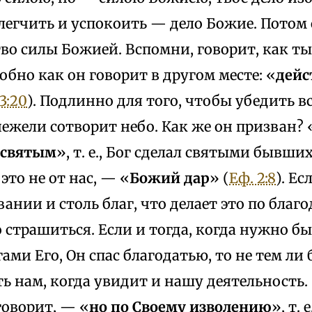
блегчить и успокоить — дело Божие. Потом
во силы Божией. Вспомни, говорит, как ты 
обно как он говорит в другом месте: «
дейс
3:20
). Подлинно для того, чтобы убедить 
нежели сотворит небо. Как же он призван? 
святым
», т. е., Бог сделал святыми бывш
 это не от нас, — «
Божий дар
» (
Еф. 2:8
). Ес
ании и столь благ, что делает это по благод
 страшиться. Если и тогда, когда нужно бы
ми Его, Он спас благодатью, то не тем ли 
ь нам, когда увидит и нашу деятельность.
говорит, — «
но по Своему изволению
», т. 