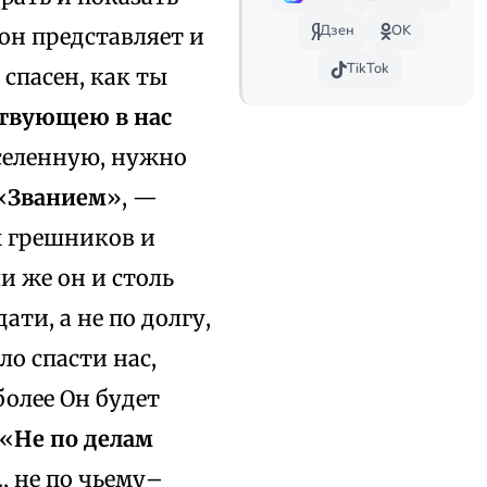
Дзен
OK
 он представляет и
TikTok
спасен, как ты
твующею в нас
вселенную, нужно
«
Званием
», —
их грешников и
ли же он и столь
ати, а не по долгу,
ло спасти нас,
более Он будет
 «
Не по делам
е., не по чьему–