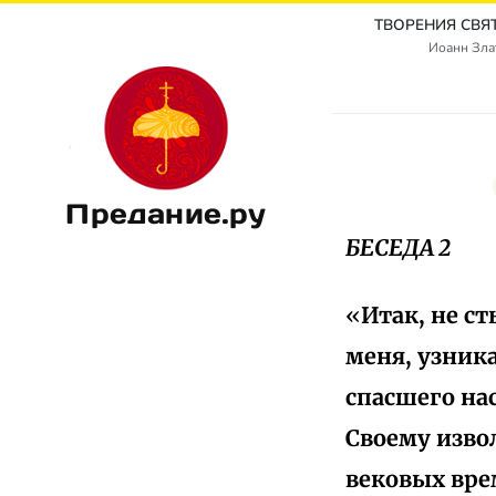
Иоанн Злат
Предание.ру
БЕСЕДА 2
«
Итак, не с
меня, узника
спасшего на
Своему изво
вековых вре