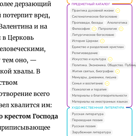
 более дерзающий
ПРЕДМЕТНЫЙ КАТАЛОГ
Практика духовной жизни
 потерпит вред,
Систематическое богословие
Проповеди, беседы
Апологетика
Валентина и на
Философия
Патрология
Литургическое богословие
 в Церковь
История Церкви
Единство и разделения христиан
еловеческими,
Религиоведение
 тем оно, —
Искусство и культура
Политика. Экономика. Общество. Публи
кой хвалы. В
Жития святых, биографии
Мемуары, дневники, письма
ьством
Семья и воспитание
Психология и терапия
отворение всего
Материалы о благотворительности
Материалы на иностранных языках
авел хвалится им:
ХУДОЖЕСТВЕННАЯ ЛИТЕРАТУРА
Русская литература
о крестом Господа
Переводная поэзия
 приписывающее
Русская поэзия
Зарубежная литература