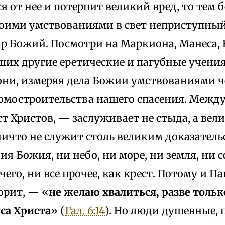
я от нее и потерпит великий вред, то тем
воими умствованиями в свет неприступный
ар Божий. Посмотри на Маркиона, Манеса, 
ших другие еретические и пагубные учения
они, измеряя дела Божии умствованиями ч
омостроительства нашего спасения. Между
т Христов, — заслуживает не стыда, а вели
ничто не служит столь великим доказател
я Божия, ни небо, ни море, ни земля, ни с
чего, ни все прочее, как крест. Потому и П
орит, — «
не желаю хвалиться, разве тольк
са Христа
» (
Гал. 6:14
). Но люди душевные,