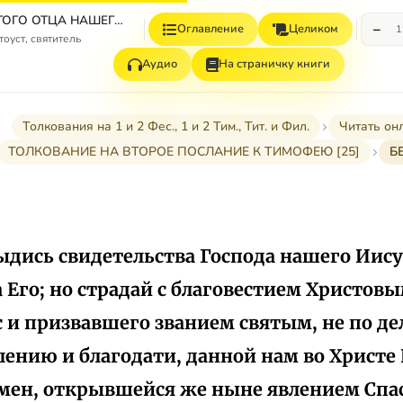
ТВОРЕНИЯ СВЯТОГО ОТЦА НАШЕГО ИОАННА ЗЛАТОУСТА, АРХИЕПИСКОПА КОНСТАНТИНОПОЛЬСКОГО. ТОМ ОДИННАДЦАТЫЙ. КНИГА ВТОРАЯ. ТОЛКОВАНИЯ НА ПОСЛАНИЯ АПОСТОЛА ПАВЛА. ТВОРЕНИЯ, приписываемые св. Иоанну Златоусту, и в Патрологии Миня отнесенные к разряду Spuria.
−
Оглавление
Целиком
1
оуст, святитель
Аудио
На страничку книги
Толкования на 1 и 2 Фес., 1 и 2 Тим., Тит. и Фил.
Читать он
ТОЛКОВАНИЕ НА ВТОРОЕ ПОСЛАНИЕ К ТИМОФЕЮ [25]
Б
тыдись свидетельства Господа нашего Иису
 Его; но страдай с благовестием Христовы
с и призвавшего званием святым, не по д
лению и благодати, данной нам во Христе
мен, открывшейся же ныне явлением Спа