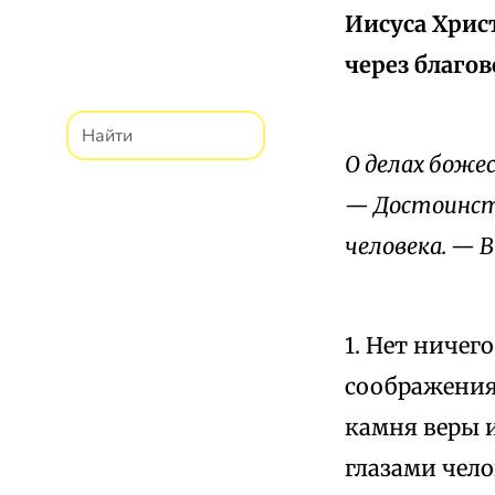
Иисуса Хрис
через благов
О делах боже
— Достоинств
человека. — 
1. Нет ничег
соображения
камня веры 
глазами чело