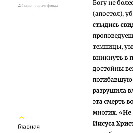
Богу не боле
Старая версия фонда
(апостол), уб
стыдись сви
проповедуешь
темницы, узы
вникнуть в 
достойны вел
погибавшую в
разрушила в
эта смерть в
многих. «
Не
Иисуса Христ
Главная