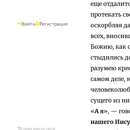
еще отдалитс
протекать с
Войти
Регистрация
оскорбляя д
всех, вносив
Божию, как 
стыдились д
разумею крес
самом деле, 
человеколюби
сущего из ни
«
А я
», — гов
нашего Иису
Старая версия сайта