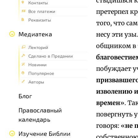
стыдишься кр
Контакты
претерпел кр
Все платежи
Реквизиты
того, что сам
Медиатека
несу эти узы
общником в 
Лекторий
благовестие
Сделано в Предании
Новинки
побуждает уч
Популярное
призвавшего
Авторы
изволению и
Блог
времен
». Та
Православный
повергнуть у
календарь
говоря: «
не 
Изучение Библии
собственною 