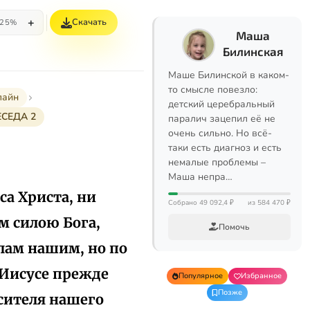
+
Скачать
25%
Маша
Билинская
Маше Билинской в каком-
то смысле повезло:
лайн
детский церебральный
ЕСЕДА 2
паралич зацепил её не
очень сильно. Но всё-
таки есть диагноз и есть
немалые проблемы –
Маша непра…
са Христа, ни
Собрано 49 092,4 ₽
из 584 470 ₽
м силою Бога,
Помочь
елам нашим, но по
 Иисусе прежде
Популярное
Избранное
Позже
сителя нашего