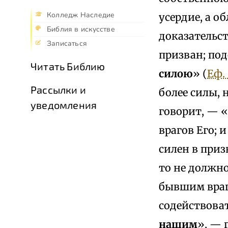
Колледж Наследие
усердие, а о
Библия в искусстве
доказательст
Записаться
призван; под
Читать Библию
силою
» (
Еф. 
Рассылки и
более силы, 
уведомления
говорит, — «
врагов Его; и
силен в призв
то не должно
бывшим врага
содействоват
нашим
», — 