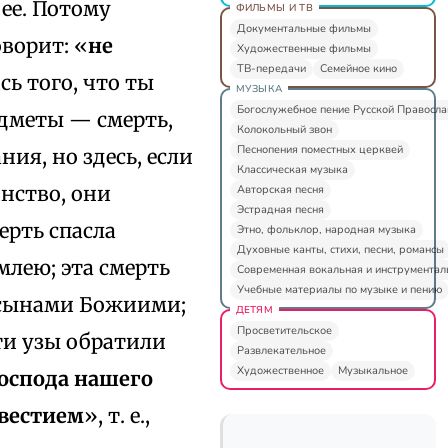
 ее. Потому
ФИЛЬМЫ И ТВ
Документальные фильмы
оворит: «
не
Художественные фильмы
ТВ-передачи
Семейное кино
ись того, что ты
МУЗЫКА
Богослужебное пение Русской Правосл
едметы — смерть,
Колокольный звон
Песнопения поместных церквей
ия, но здесь, если
Классическая музыка
нство, они
Авторская песня
Эстрадная песня
ерть спасла
Этно, фольклор, народная музыка
Духовные канты, стихи, песни, романсы
млею; эта смерть
Современная вокальная и инструментал
Учебные материалы по музыке и пению
и сынами Божиими;
ДЕТЯМ
Просветительское
эти узы обратили
Развлекательное
Художественное
Музыкальное
Господа нашего
овестием
», т. е.,