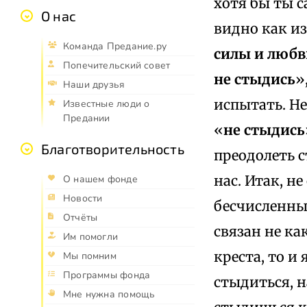
хотя бы ты с
О нас
видно как и
Команда Предание.ру
силы и любв
Попечительский совет
не стыдись
»
Наши друзья
испытать. Не
Известные люди о
Предании
«
не стыдись
Благотворительность
преодолеть с
нас. Итак, 
О нашем фонде
Новости
бесчисленные
Отчёты
связан не ка
Им помогли
креста, то и
Мы помним
Программы фонда
стыдиться, н
Мне нужна помощь