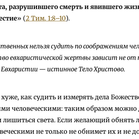
та, разрушившего смерть и явившего жиз
естие
» (
2 Тим. 1:8–10
).
ственных нельзя судить по соображениям че
о евхаристической жертвы зависит не от п
В Евхаристии — истинное Тело Христово.
о хуже, как судить и измерять дела Божест
ми человеческими: таким образом можно д
и лишиться света. Если желающий обнять 
веческими не только не обнимет их и не д