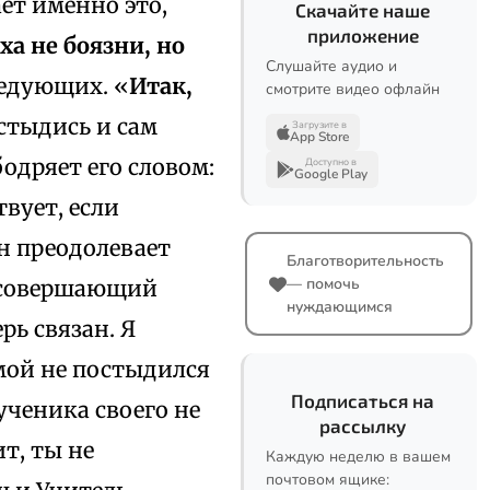
ает именно это,
Скачайте наше
приложение
ха не боязни, но
Слушайте аудио и
следующих. «
Итак,
смотрите видео офлайн
е стыдись и сам
Загрузите в
App Store
бодряет его словом:
Доступно в
Google Play
твует, если
он преодолевает
Благотворительность
— помочь
, совершающий
нуждающимся
рь связан. Я
 мой не постыдился
Подписаться на
 ученика своего не
рассылку
т, ты не
Каждую неделю в вашем
почтовом ящике: