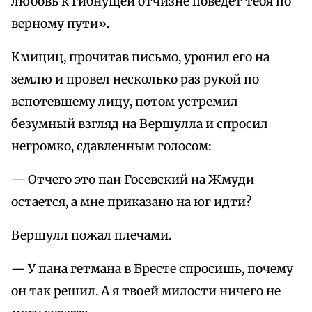
любовь к гибнущей отчизне поведет тебя по
верному пути».
Кмициц, прочитав письмо, уронил его на
землю и провел несколько раз рукой по
вспотевшему лицу, потом устремил
безумный взгляд на Вершулла и спросил
негромко, сдавленным голосом:
— Отчего это пан Госевский на Жмуди
остается, а мне приказано на юг идти?
Вершулл пожал плечами.
— У пана гетмана в Бресте спросишь, почему
он так решил. А я твоей милости ничего не