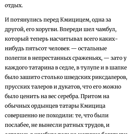
отдых.
И потянулись перед Кмицицем, одна за
другой, его хоругви. Впереди шел чамбул,
который теперь насчитывал всего каких-
нибудь пятьсот человек — остальные
полегли в непрестанных сраженьях, — зато у
каждого татарина в седле, в тулупе и в шапке
было зашито столько шведских риксдалеров,
прусских талеров и дукатов, что его можно
было ценить на вес серебра. Притом на
обычных ордынцев татары Кмицица
совершенно не походили: те, что были
послабее, не вынесли ратных трудов, и