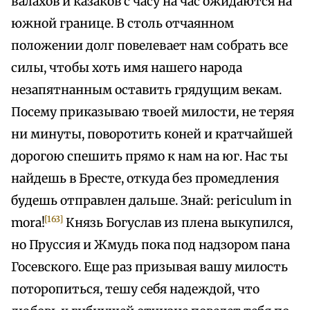
валахов и казаков с часу на час ожидаются на
южной границе. В столь отчаянном
положении долг повелевает нам собрать все
силы, чтобы хоть имя нашего народа
незапятнанным оставить грядущим векам.
Посему приказываю твоей милости, не теряя
ни минуты, поворотить коней и кратчайшей
дорогою спешить прямо к нам на юг. Нас ты
найдешь в Бресте, откуда без промедления
будешь отправлен дальше. Знай: periculum in
[163]
mora!
Князь Богуслав из плена выкупился,
но Пруссия и Жмудь пока под надзором пана
Госевского. Еще раз призывая вашу милость
поторопиться, тешу себя надеждой, что