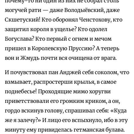
почему-то ни один из них не собрал столь
могучей рати — даже Володыёвский, даже
Скшетуский! Кто оборонял Ченстохову, кто
защитил короля в ущелье? Кто одолел
Богуслава? Кто первый с огнем и мечом
пришел в Королевскую Пруссию? А теперь
вон и Жмудь почти вся очищена от врага.
И почувствовал пан Анджей себя соколом, что
взмывает, распростерши крылья, в самое
поднебесье! Проходящие мимо хоругви
приветствовали его громким криком, а он,
гордо вскинув голову, спрашивал себя: «Куда
же я залечу?» И лицо его вспыхнуло, ибо в эту
минуту ему привиделась гетманская булава.