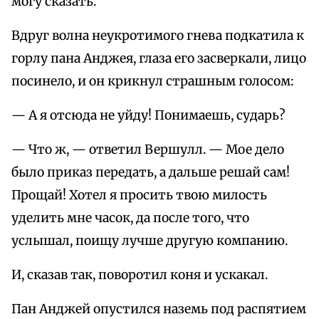
могу сказать.
Вдруг волна неукротимого гнева подкатила к
горлу пана Анджея, глаза его засверкали, лицо
посинело, и он крикнул страшным голосом:
— А я отсюда не уйду! Понимаешь, сударь?
— Что ж, — ответил Вершулл. — Мое дело
было приказ передать, а дальше решай сам!
Прощай! Хотел я просить твою милость
уделить мне часок, да после того, что
услышал, поищу лучше другую компанию.
И, сказав так, поворотил коня и ускакал.
Пан Анджей опустился наземь под распятием