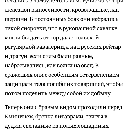
остались в чамбуле только могучие богатыри
железной выносливости, кровожадные, как
шершни. В постоянных боях они набрались
такой сноровки, что в рукопашной схватке
могли бы дать отпор даже польской
регулярной кавалерии, а на прусских рейтар
и драгун, если силы были равные,
набрасывались, как волки на овец. В
сраженьях они с особенным остервенением
защищали тела погибших товарищей, чтобы
потом поделить между собой их добычу.
Теперь они с бравым видом проходили перед
Кмицицем, бренча литаврами, свистя в
дудки, сделанные из полых лошадиных