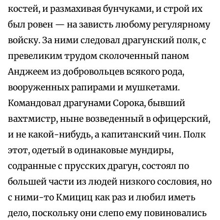
костей, и размахивая бунчуками, и строй их
был ровен — на зависть любому регулярному
войску. За ними следовал драгунский полк, с
превеликим трудом сколоченный паном
Анджеем из добровольцев всякого рода,
вооруженных рапирами и мушкетами.
Командовал драгунами Сорока, бывший
вахтмистр, ныне возведенный в офицерский,
и не какой-нибудь, а капитанский чин. Полк
этот, одетый в одинаковые мундиры,
содранные с прусских драгун, состоял по
большей части из людей низкого сословия, но
с ними-то Кмициц как раз и любил иметь
дело, поскольку они слепо ему повиновались