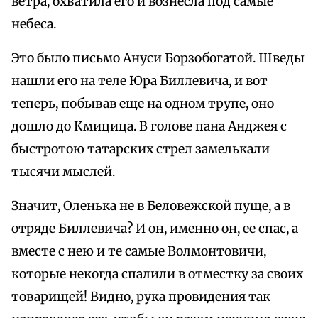
ветра, охватила его и вознесла под самые
небеса.
Это было письмо Ануси Борзобогатой. Шведы
нашли его на теле Юра Биллевича, и вот
теперь, побывав еще на одном трупе, оно
дошло до Кмицица. В голове пана Анджея с
быстротою татарских стрел замелькали
тысячи мыслей.
Значит, Оленька не в Беловежской пуще, а в
отряде Биллевича? И он, именно он, ее спас, а
вместе с нею и те самые Волмонтовичи,
которые некогда спалили в отместку за своих
товарищей! Видно, рука провидения так