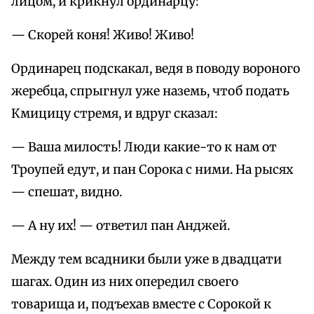
лицом, и крикнул ординарцу:
— Скорей коня! Живо! Живо!
Ординарец подскакал, ведя в поводу вороного
жеребца, спрыгнул уже наземь, чтоб подать
Кмицицу стремя, и вдруг сказал:
— Ваша милость! Люди какие-то к нам от
Троупей едут, и пан Сорока с ними. На рысях
— спешат, видно.
— А ну их! — ответил пан Анджей.
Между тем всадники были уже в двадцати
шагах. Один из них опередил своего
товарища и, подъехав вместе с Сорокой к