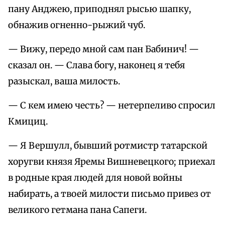
пану Анджею, приподнял рысью шапку,
обнажив огненно-рыжий чуб.
— Вижу, передо мной сам пан Бабинич! —
сказал он. — Слава богу, наконец я тебя
разыскал, ваша милость.
— С кем имею честь? — нетерпеливо спросил
Кмициц.
— Я Вершулл, бывший ротмистр татарской
хоругви князя Яремы Вишневецкого; приехал
в родные края людей для новой войны
набирать, а твоей милости письмо привез от
великого гетмана пана Сапеги.