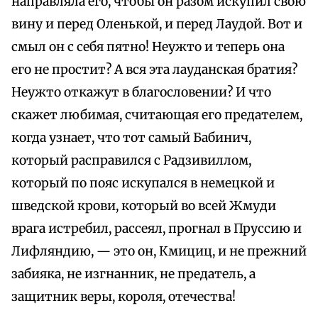
направляла его, чтобы он разом искупил свою
вину и перед Оленькой, и перед Лаудой. Вот и
смыл он с себя пятно! Неужто и теперь она
его не простит? А вся эта лауданская братия?
Неужто откажут в благословении? И что
скажет любимая, считающая его предателем,
когда узнает, что тот самый Бабинич,
который расправился с Радзивиллом,
который по пояс искупался в немецкой и
шведской крови, который во всей Жмуди
врага истребил, рассеял, прогнал в Пруссию и
Лифляндию, — это он, Кмициц, и не прежний
забияка, не изгнанник, не предатель, а
защитник веры, короля, отечества!