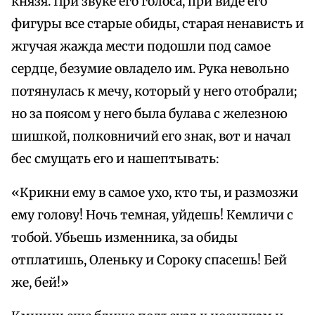
князя. При звуке его голоса, при виде его
фигуры все старые обиды, старая ненависть и
жгучая жажда мести подошли под самое
сердце, безумие овладело им. Рука невольно
потянулась к мечу, который у него отобрали;
но за поясом у него была булава с железною
шишкой, полковничий его знак, вот и начал
бес смущать его и нашептывать:
«Крикни ему в самое ухо, кто ты, и размозжи
ему голову! Ночь темная, уйдешь! Кемличи с
тобой. Убьешь изменника, за обиды
отплатишь, Оленьку и Сороку спасешь! Бей
же, бей!»