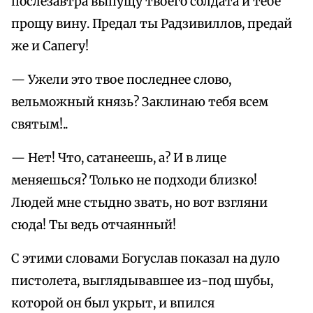
послезавтра выпущу твоего солдата и тебе
прощу вину. Предал ты Радзивиллов, предай
же и Сапегу!
— Ужели это твое последнее слово,
вельможный князь? Заклинаю тебя всем
святым!..
— Нет! Что, сатанеешь, а? И в лице
меняешься? Только не подходи близко!
Людей мне стыдно звать, но вот взгляни
сюда! Ты ведь отчаянный!
С этими словами Богуслав показал на дуло
пистолета, выглядывавшее из-под шубы,
которой он был укрыт, и впился