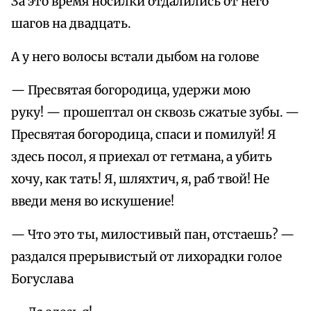
За это время носилки отдалились от него
шагов на двадцать.
А у него волосы встали дыбом на голове
— Пресвятая богородица, удержи мою
руку! — прошептал он сквозь сжатые зубы. —
Пресвятая богородица, спаси и помилуй! Я
здесь посол, я приехал от гетмана, а убить
хочу, как тать! Я, шляхтич, я, раб твой! Не
введи меня во искушение!
— Что это ты, милостивый пан, отстаешь? —
раздался прерывистый от лихорадки голое
Богуслава