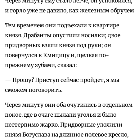
Через минуту ему стало легче, он успокоился,
и горло уже не давило, как железным обручем
Тем временем они подъехали к квартире
князя. Драбанты опустили носилки; двое
придворных взяли князя под руки; он
повернулся к Кмицицу и, щелкая по-
прежнему зубами, сказал:
— Прошу? Приступ сейчас пройдет, я мы
сможем поговорить.
Через минуту они оба очутились в отдельном
покое, где в очаге пылали уголья и было
нестерпимо жарко. Придворные уложили
князя Богуслава на длинное полевое кресло,