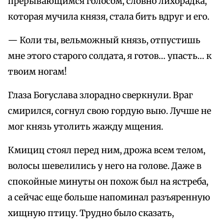
прерывающимся голосом, словно лихорадка,
которая мучила князя, стала бить вдруг и его.
— Коли ты, вельможный князь, отпустишь
мне этого старого солдата, я готов… упасть… к
твоим ногам!
Глаза Богуслава злорадно сверкнули. Враг
смирился, согнул свою гордую выю. Лучше не
мог князь утолить жажду мщения.
Кмициц стоял перед ним, дрожа всем телом,
волосы шевелились у него на голове. Даже в
спокойные минуты он похож был на ястреба,
а сейчас еще больше напоминал разъяренную
хищную птицу. Трудно было сказать,