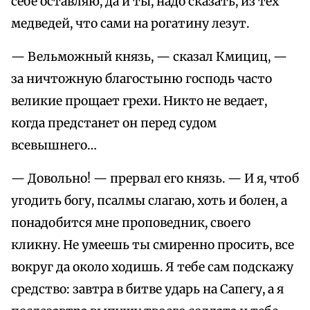
себе оставляю, да и ты, надо сказать, из тех
медведей, что сами на рогатину лезут.
— Вельможный князь, — сказал Кмициц, —
за ничтожную благостыню господь часто
великие прощает грехи. Никто не ведает,
когда предстанет он перед судом
всевышнего…
— Довольно! — прервал его князь. — И я, чтоб
угодить богу, псалмы слагаю, хоть и болен, а
понадобится мне проповедник, своего
кликну. Не умеешь ты смиренно просить, все
вокруг да около ходишь. Я тебе сам подскажу
средство: завтра в битве ударь на Сапегу, а я