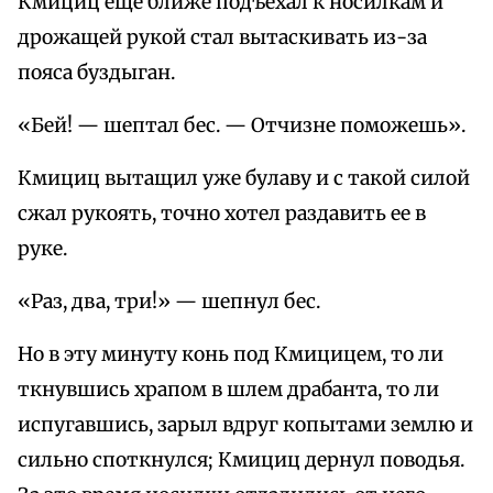
Кмициц еще ближе подъехал к носилкам и
дрожащей рукой стал вытаскивать из-за
пояса буздыган.
«Бей! — шептал бес. — Отчизне поможешь».
Кмициц вытащил уже булаву и с такой силой
сжал рукоять, точно хотел раздавить ее в
руке.
«Раз, два, три!» — шепнул бес.
Но в эту минуту конь под Кмицицем, то ли
ткнувшись храпом в шлем драбанта, то ли
испугавшись, зарыл вдруг копытами землю и
сильно споткнулся; Кмициц дернул поводья.