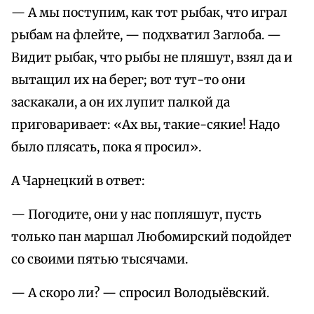
— А мы поступим, как тот рыбак, что играл
рыбам на флейте, — подхватил Заглоба. —
Видит рыбак, что рыбы не пляшут, взял да и
вытащил их на берег; вот тут-то они
заскакали, а он их лупит палкой да
приговаривает: «Ах вы, такие-сякие! Надо
было плясать, пока я просил».
А Чарнецкий в ответ:
— Погодите, они у нас попляшут, пусть
только пан маршал Любомирский подойдет
со своими пятью тысячами.
— А скоро ли? — спросил Володыёвский.