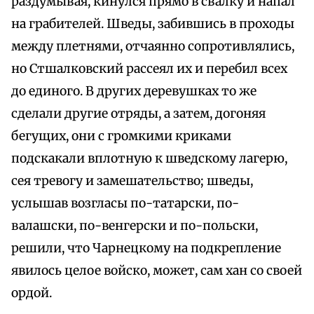
раздумывая, кинулся прямо в свалку и напал
на грабителей. Шведы, забившись в проходы
между плетнями, отчаянно сопротивлялись,
но Стшалковский рассеял их и перебил всех
до единого. В других деревушках то же
сделали другие отряды, а затем, догоняя
бегущих, они с громкими криками
подскакали вплотную к шведскому лагерю,
сея тревогу и замешательство; шведы,
услышав возгласы по-татарски, по-
валашски, по-венгерски и по-польски,
решили, что Чарнецкому на подкрепление
явилось целое войско, может, сам хан со своей
ордой.