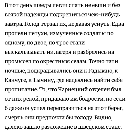
В тот день шведы легли спать не евши и без
всякой надежды подкрепиться чем-нибудь
завтра. Голод терзал их, не давая уснуть. Едва
пропели петухи, измученные солдаты по
одному, по двое, по трое стали
выскальзывать из лагеря и разбрелись на
промысел по окрестным селам. Точно тати
ночные, подкрадывались они к Радымно, к
Канчуге, к Тычину, где надеялись найти себе
пропитание. То, что Чарнецкий отделен был
от них рекой, придавало им бодрости, но если
б даже он успел переправиться на этот берег,
смерть они предпочли бы голоду. Видно,
далеко зашло разложение в шведском стане,