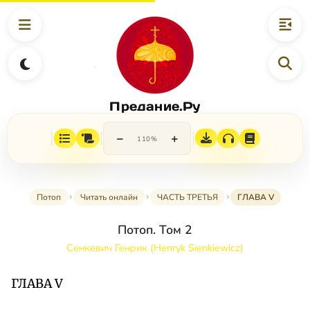
Предание.Ру
−
+
110%
Потоп
Читать онлайн
ЧАСТЬ ТРЕТЬЯ
ГЛАВА V
Потоп. Том 2
Сенкевич Генрик (Henryk Sienkiewicz)
ГЛАВА V