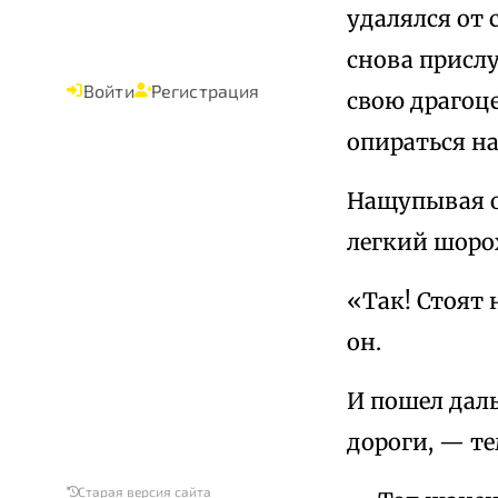
удалялся от 
снова присл
Войти
Регистрация
свою драгоце
опираться на
Нащупывая о
легкий шоро
«Так! Стоят
он.
И пошел даль
дороги, — те
Старая версия сайта