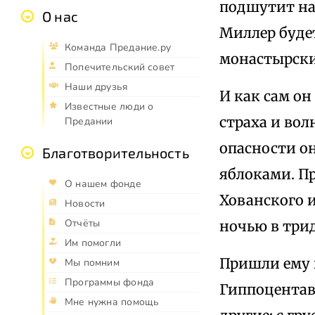
подшутит над
О нас
Миллер будет
Команда Предание.ру
монастырски
Попечительский совет
Наши друзья
И как сам он
Известные люди о
страха и вол
Предании
опасности он
Благотворительность
яблоками. Пр
О нашем фонде
Хованского и
Новости
Отчёты
ночью в три
Им помогли
Пришли ему н
Мы помним
Программы фонда
Гиппоцентавр
Мне нужна помощь