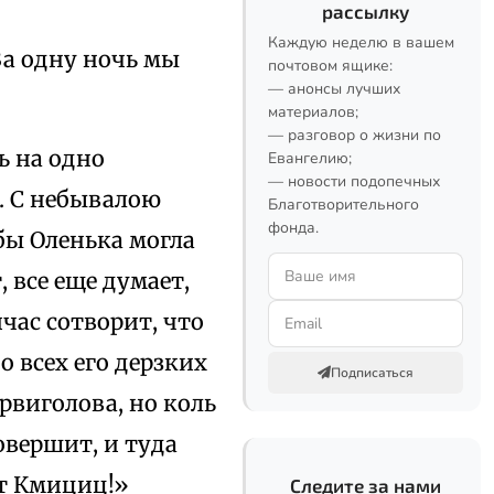
рассылку
Каждую неделю в вашем
За одну ночь мы
почтовом ящике:
— анонсы лучших
материалов;
— разговор о жизни по
ь на одно
Евангелию;
— новости подопечных
. С небывалою
Благотворительного
фонда.
 бы Оленька могла
, все еще думает,
час сотворит, что
о всех его дерзких
Подписаться
рвиголова, но коль
овершит, и туда
от Кмициц!»
Следите за нами