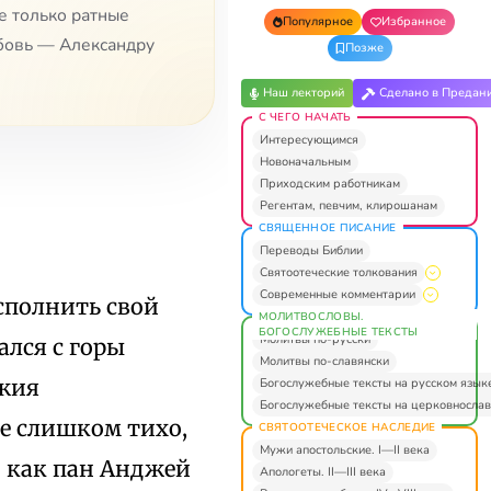
е только ратные
Популярное
Избранное
юбовь — Александру
Позже
Наш лекторий
Сделано в Предан
С ЧЕГО НАЧАТЬ
Интересующимся
Новоначальным
Приходским работникам
Регентам, певчим, клирошанам
СВЯЩЕННОЕ ПИСАНИЕ
Переводы Библии
Святоотеческие толкования
Современные комментарии
сполнить свой
МОЛИТВОСЛОВЫ.
БОГОСЛУЖЕБНЫЕ ТЕКСТЫ
Молитвы по-русски
ался с горы
Молитвы по-славянски
ожия
Богослужебные тексты на русском язык
Богослужебные тексты на церковнослав
е слишком тихо,
СВЯТООТЕЧЕСКОЕ НАСЛЕДИЕ
Мужи апостольские. I—II века
о как пан Анджей
Апологеты. II—III века