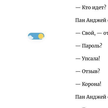
— Кто идет?
Пан Анджей 
— Свой, — от
— Пароль?
— Упсала!
— Отзыв?
— Корона!
Пан Анджей с