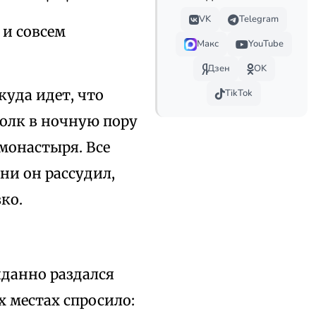
VK
Telegram
 и совсем
Макс
YouTube
Дзен
OK
куда идет, что
TikTok
волк в ночную пору
 монастыря. Все
ни он рассудил,
ко.
иданно раздался
х местах спросило: