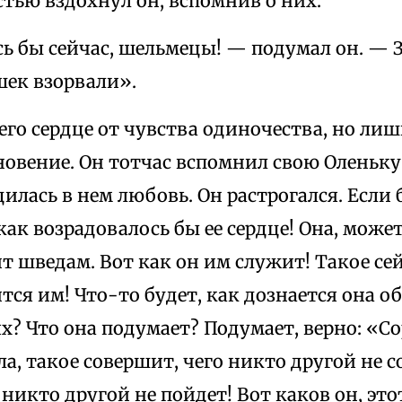
устью вздохнул он, вспомнив о них.
ь бы сейчас, шельмецы! — подумал он. — 
шек взорвали».
его сердце от чувства одиночества, но лиш
новение. Он тотчас вспомнил свою Оленьку
илась в нем любовь. Он растрогался. Если
 как возрадовалось бы ее сердце! Она, может
т шведам. Вот как он им служит! Такое сей
тся им! Что-то будет, как дознается она об
? Что она подумает? Подумает, верно: «Со
ла, такое совершит, чего никто другой не с
 никто другой не пойдет! Вот каков он, эт