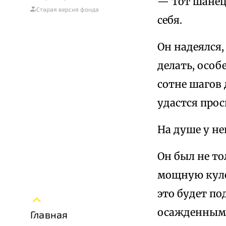
— Тот шанец 
Старая версия фонда
себя.
Он надеялся,
делать, особ
сотне шагов 
удастся про
На душе у не
Он был не то
мощную куле
это будет по
осажденным, 
Главная