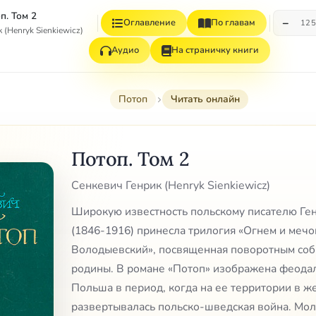
п. Том 2
−
Оглавление
По главам
12
(Henryk Sienkiewicz)
Аудио
На страничку книги
Потоп
Читать онлайн
Потоп. Том 2
Сенкевич Генрик (Henryk Sienkiewicz)
Широкую известность польскому писателю Ге
(1846-1916) принесла трилогия «Огнем и мечо
Володыевский», посвященная поворотным соб
родины. В романе «Потоп» изображена феода
Польша в период, когда на ее территории в ж
развертывалась польско-шведская война. Мол