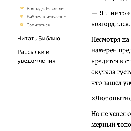
Колледж Наследие
— Я и не то 
Библия в искусстве
возгордился.
Записаться
Читать Библию
Несмотря на 
намерен пред
Рассылки и
уведомления
крадется к с
окутала густ
что зашел уж
«Любопытно 
Но не успел 
мерный топот