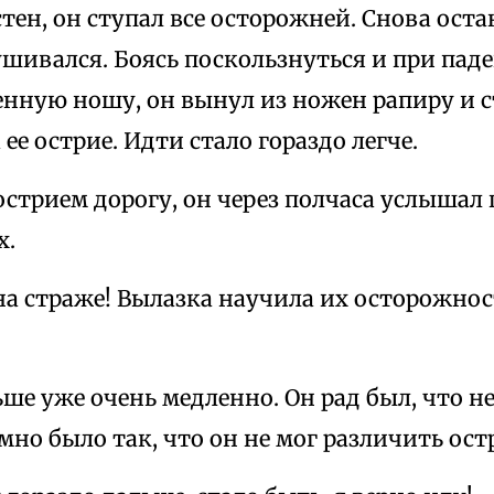
стен, он ступал все осторожней. Снова ост
ушивался. Боясь поскользнуться и при па
нную ношу, он вынул из ножен рапиру и с
 ее острие. Идти стало гораздо легче.
стрием дорогу, он через полчаса услышал 
х.
 на страже! Вылазка научила их осторожно
ше уже очень медленно. Он рад был, что не
мно было так, что он не мог различить ост