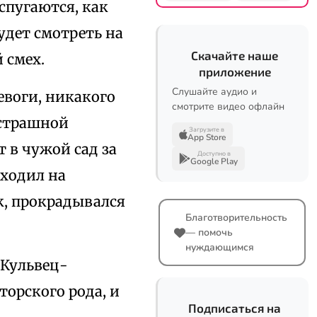
спугаются, как
удет смотреть на
Скачайте наше
 смех.
приложение
Слушайте аудио и
евоги, никакого
смотрите видео офлайн
 страшной
Загрузите в
App Store
т в чужой сад за
Доступно в
Google Play
 ходил на
як, прокрадывался
Благотворительность
— помочь
нуждающимся
 Кульвец-
торского рода, и
Подписаться на