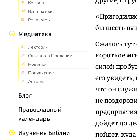
другие; с гр
Контакты
Все платежи
«Пригодилис
Реквизиты
бы шесть пу
Медиатека
Сжалось тут 
Лекторий
короткое мг
Сделано в Предании
Новинки
силой пробуд
Популярное
его увидеть,
Авторы
что он служи
Блог
не поздорови
Православный
предприятиях
календарь
дойдет до де
Изучение Библии
пойдет, куда