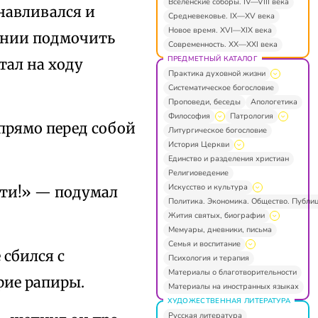
Вселенские соборы. IV—VIII века
анавливался и
Средневековье. IX—XV века
Новое время. XVI—XIX века
дении подмочить
Современность. XX—XXI века
ПРЕДМЕТНЫЙ КАТАЛОГ
тал на ходу
Практика духовной жизни
Систематическое богословие
Проповеди, беседы
Апологетика
Философия
Патрология
прямо перед собой
Литургическое богословие
История Церкви
Единство и разделения христиан
Религиоведение
Искусство и культура
сти!» — подумал
Политика. Экономика. Общество. Публи
Жития святых, биографии
Мемуары, дневники, письма
Семья и воспитание
 сбился с
Психология и терапия
Материалы о благотворительности
рие рапиры.
Материалы на иностранных языках
ХУДОЖЕСТВЕННАЯ ЛИТЕРАТУРА
Русская литература