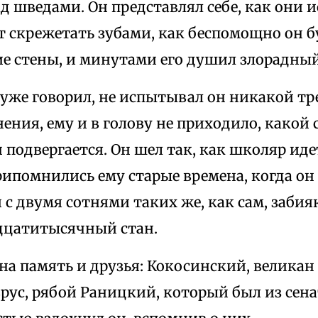
 шведами. Он представлял себе, как они и
 скрежетать зубами, как беспомощно он б
е стены, и минутами его душил злорадный
 уже говорил, не испытывал он никакой тр
нения, ему и в голову не приходило, какой
 подвергается. Он шел так, как школяр иде
ипомнились ему старые времена, когда он
 с двумя сотнями таких же, как сам, заби
дцатитысячный стан.
а память и друзья: Кокосинский, великан
ус, рябой Раницкий, который был из сена