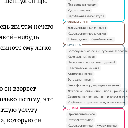
 — шепнул он про
Переводная поэзия
Русская поэзия
Зарубежная литература
ФИЛЬМЫ И ТВ
едь им там нечего
Документальные фильмы
Художественные фильмы
 какой-нибудь
ТВ-передачи
Семейное кино
МУЗЫКА
темноте ему легко
Богослужебное пение Русской Правосл
Колокольный звон
Песнопения поместных церквей
Классическая музыка
Авторская песня
Эстрадная песня
Этно, фольклор, народная музыка
о он взорвет
Духовные канты, стихи, песни, романсы
Современная вокальная и инструментал
олько потому, что
Учебные материалы по музыке и пению
ятную услугу
ДЕТЯМ
Просветительское
а, которую он
Развлекательное
Художественное
Музыкальное