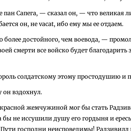
пан Сапега, — сказал он, — что великая л
бается он, не vacat, ибо ему мы ее отдаем.
о более достойного, чем воевода, — промо
воей смерти все войско будет благодарить з
ороль солдатскому этому простодушию и п
 он вздохнул.
красной жемчужиной мог бы стать Радзив
а бы не иссушили душу его гордыня и ересь,
 Пути господни неисповедимы! Радзивилл