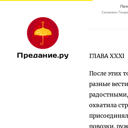
Пот
Сенкевич Генрик
Предание.ру
ГЛАВА XXXI
После этих т
разные вести
радостными, 
охватила ст
присоединяли
повозки, руж