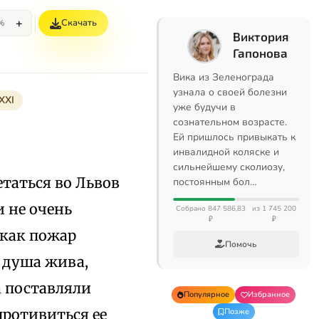
+
Скачать
%
Виктория
Гапонова
Вика из Зеленограда
узнала о своей болезни
XXI
уже будучи в
сознательном возрасте.
Ей пришлось привыкать к
инвалидной коляске и
сильнейшему сколиозу,
етаться во Львов
постоянным бол…
и не очень
Собрано 847 586,83
из 1 745 200
₽
₽
 как пожар
Помочь
 душа жива,
а поставляли
Популярное
Избранное
противиться ее
Позже