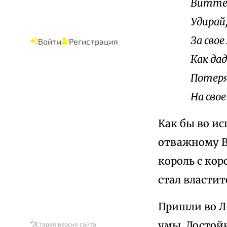
Виттен
Удирай,
За свое
Войти
Регистрация
Как да
Потеря
На свое
Как бы во ис
отважному В
король с кор
стал властит
Пришли во Ль
умы. Достойн
Старая версия сайта