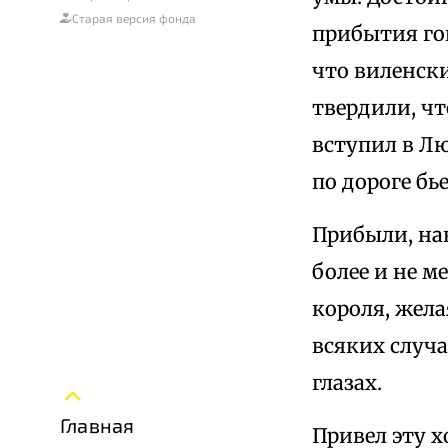
Старая версия фонда
прибытия гон
что виленски
твердили, чт
вступил в Лю
по дороге бь
Прибыли, нак
более и не м
короля, жела
всяких случа
глазах.
Главная
Привел эту 