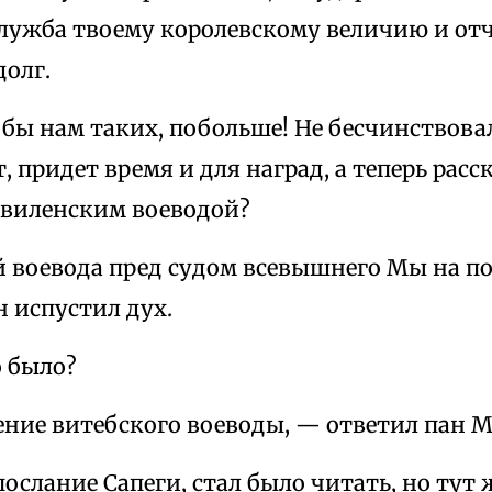
служба твоему королевскому величию и от
долг.
ы нам таких, побольше! Не бесчинствовал
т, придет время и для наград, а теперь расс
с виленским воеводой?
 воевода пред судом всевышнего Мы на п
н испустил дух.
о было?
ение витебского воеводы, — ответил пан М
послание Сапеги, стал было читать, но тут 