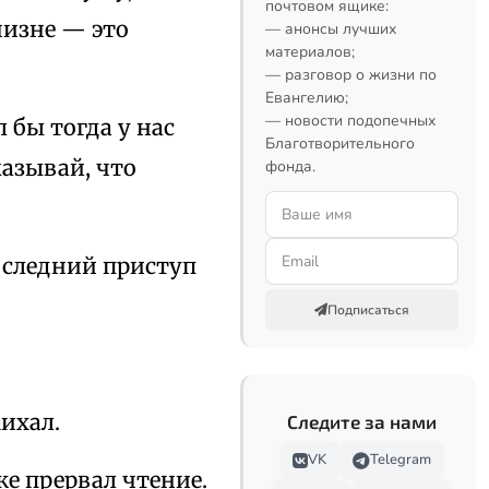
почтовом ящике:
чизне — это
— анонсы лучших
материалов;
— разговор о жизни по
Евангелию;
— новости подопечных
 бы тогда у нас
Благотворительного
казывай, что
фонда.
оследний приступ
Подписаться
ихал.
Следите за нами
VK
Telegram
же прервал чтение.