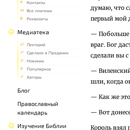
Контакты
думаю, что 
Все платежи
первый мой 
Реквизиты
Медиатека
— Побольше б
враг. Бог дас
Лекторий
Сделано в Предании
сделали вы 
Новинки
Популярное
— Виленский
Авторы
шли, когда о
Блог
— Как же эт
Православный
— Вот донес
календарь
Изучение Библии
Король взял 