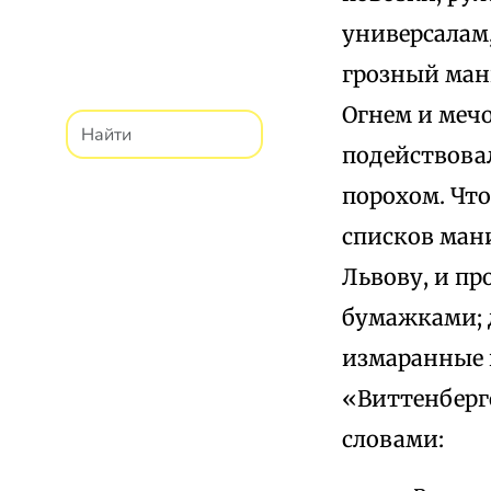
универсалам
грозный ман
Огнем и мечо
подействовал
порохом. Чт
списков мани
Львову, и пр
бумажками; д
измаранные к
«Виттенберг
словами: