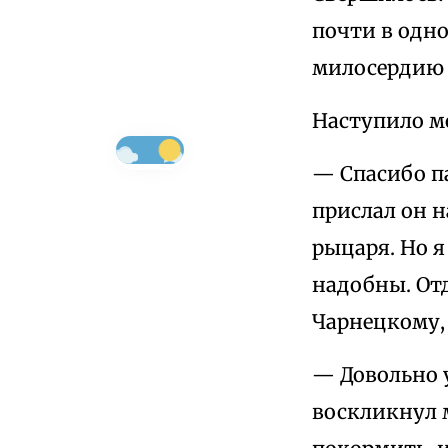
почти в одно
милосердию 
Наступило мо
— Спасибо па
прислал он н
рыцаря. Но я
надобны. Отд
Чарнецкому, 
— Довольно 
воскликнул 