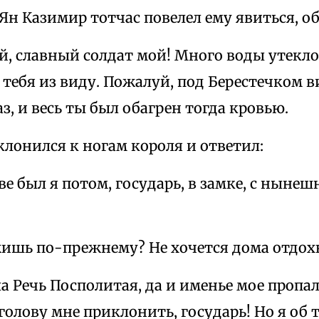
 Ян Казимир тотчас повелел ему явиться, об
, славный солдат мой! Много воды утекло 
тебя из виду. Пожалуй, под Берестечком в
з, и весь ты был обагрен тогда кровью.
лонился к ногам короля и ответил:
е был я потом, государь, в замке, с ныне
жишь по-прежнему? Не хочется дома отдох
а Речь Посполитая, да и именье мое проп
 голову мне приклонить, государь! Но я об 