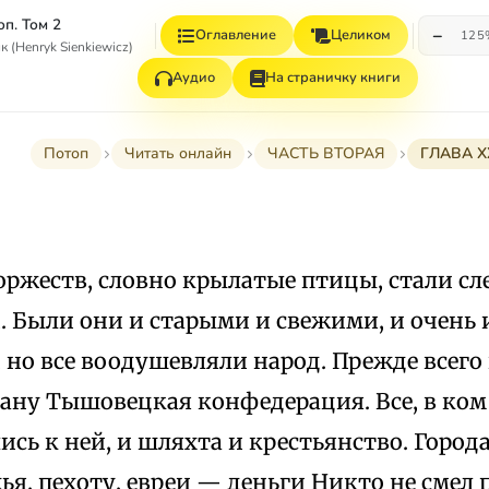
оп. Том 2
−
Оглавление
Целиком
125
 (Henryk Sienkiewicz)
Аудио
На страничку книги
Потоп
Читать онлайн
ЧАСТЬ ВТОРАЯ
ГЛАВА X
оржеств, словно крылатые птицы, стали сл
. Были они и старыми и свежими, и очень 
но все воодушевляли народ. Прежде всего
рану Тышовецкая конфедерация. Все, в ком
сь к ней, и шляхта и крестьянство. Город
ья, пехоту, евреи — деньги Никто не смел 