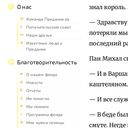
О нас
знал король.
Команда Предание.ру
— Здравствуй
Попечительский совет
потеряли мы 
Наши друзья
последний ра
Известные люди о
Предании
Пан Михал ск
Благотворительность
— И в Варшав
О нашем фонде
Новости
каштеляном.
Отчёты
— И все слу
Им помогли
Мы помним
— В беде был
Программы фонда
Мне нужна помощь
смуте. Негде