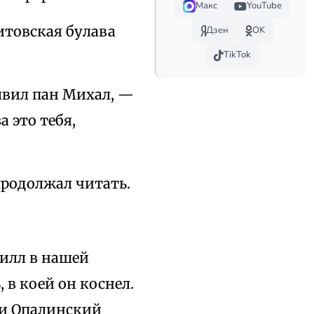
Макс
YouTube
итовская булава
Дзен
OK
TikTok
лвил пан Михал, —
а это тебя,
родолжал читать.
илл в нашей
 в коей он коснел.
 и Опалинский