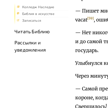
Колледж Наследие
— Пишет мне 
Библия в искусстве
[59]
vacat
, оши
Записаться
Читать Библию
— Нет никог
и до самой т
Рассылки и
уведомления
государь.
Улыбнулся к
Через минуту
— Самой пре
короне, когд
Свершилось!