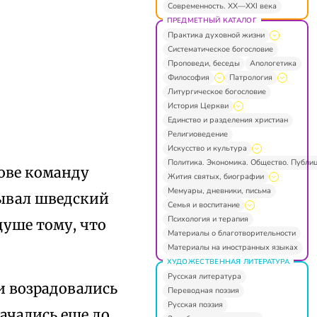
Современность. XX—XXI века
ПРЕДМЕТНЫЙ КАТАЛОГ
Практика духовной жизни
Систематическое богословие
Проповеди, беседы
Апологетика
Философия
Патрология
Литургическое богословие
История Церкви
Единство и разделения христиан
Религиоведение
Искусство и культура
Политика. Экономика. Общество. Публи
кове команду
Жития святых, биографии
Мемуары, дневники, письма
бывал шведский
Семья и воспитание
Психология и терапия
душе тому, что
Материалы о благотворительности
Материалы на иностранных языках
ХУДОЖЕСТВЕННАЯ ЛИТЕРАТУРА
Русская литература
и возрадовались
Переводная поэзия
Русская поэзия
ачались еще до