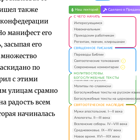
ришел также
Наш лекторий
Сделано в Предан
С ЧЕГО НАЧАТЬ
в конфедерации
Интересующимся
Новоначальным
 Но манифест его
Приходским работникам
Регентам, певчим, клирошанам
, засыпая его
СВЯЩЕННОЕ ПИСАНИЕ
, множество
Переводы Библии
Святоотеческие толкования
раскидано по
Современные комментарии
МОЛИТВОСЛОВЫ.
рил с этими
БОГОСЛУЖЕБНЫЕ ТЕКСТЫ
Молитвы по-русски
Молитвы по-славянски
ким улицам срамно
Богослужебные тексты на русском язык
Богослужебные тексты на церковнослав
на радость всем
СВЯТООТЕЧЕСКОЕ НАСЛЕДИЕ
Мужи апостольские. I—II века
торая начиналась
Апологеты. II—III века
Вселенские соборы. IV—VIII века
Средневековье. IX—XV века
Новое время. XVI—XIX века