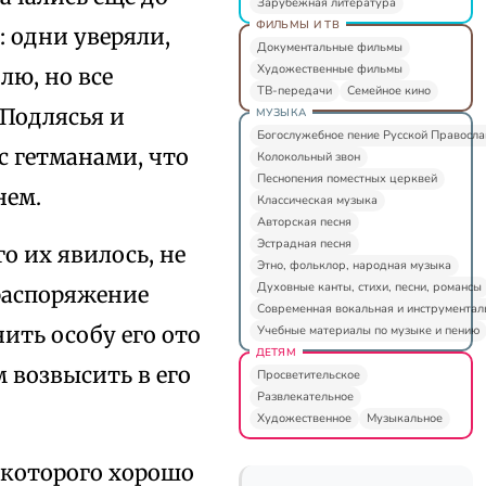
Зарубежная литература
ФИЛЬМЫ И ТВ
 одни уверяли,
Документальные фильмы
Художественные фильмы
лю, но все
ТВ-передачи
Семейное кино
 Подлясья и
МУЗЫКА
Богослужебное пение Русской Правосл
с гетманами, что
Колокольный звон
Песнопения поместных церквей
нем.
Классическая музыка
Авторская песня
Эстрадная песня
о их явилось, не
Этно, фольклор, народная музыка
Духовные канты, стихи, песни, романсы
 распоряжение
Современная вокальная и инструментал
ить особу его ото
Учебные материалы по музыке и пению
ДЕТЯМ
м возвысить в его
Просветительское
Развлекательное
Художественное
Музыкальное
 которого хорошо