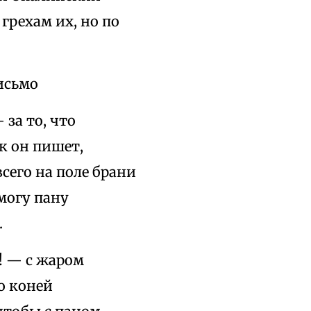
 грехам их, но по
исьмо
 за то, что
к он пишет,
всего на поле брани
могу пану
.
! — с жаром
о коней