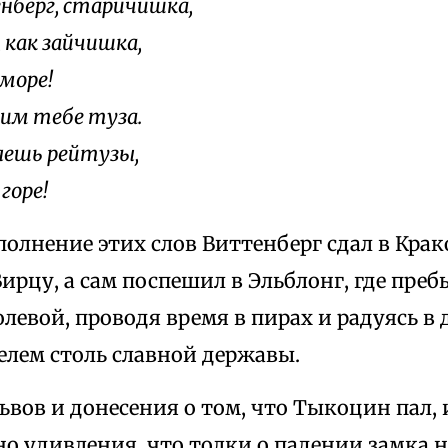
берг, старичишка,
 как зайчишка,
 море!
дим тебе туза.
ешь рейтузы,
 горе!
полнение этих слов Виттенберг сдал в Кра
ирцу, а сам поспешил в Эльблонг, где пре
олевой, проводя время в пирах и радуясь в 
елем столь славной державы.
вов и донесения о том, что Тыкоцин пал, 
о удивления, что толки о падении замка н