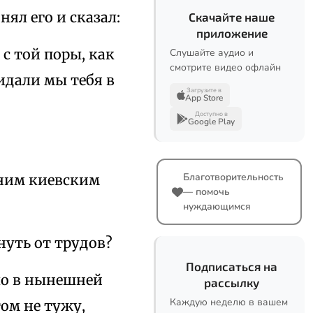
нял его и сказал:
Скачайте наше
приложение
с той поры, как
Слушайте аудио и
смотрите видео офлайн
идали мы тебя в
Загрузите в
App Store
Доступно в
Google Play
Благотворительность
шним киевским
— помочь
нуждающимся
нуть от трудов?
Подписаться на
ало в нынешней
рассылку
Каждую неделю в вашем
том не тужу,