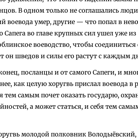
цов. В одном только не соглашались люди:
й воевода умер, другие — что попал в нево
о Сапега во главе крупных сил ушел уже из
блинское воеводство, чтобы соединиться 
ет он шведов и силы его растут с каждым д
онец, посланцы и от самого Сапеги, и мног
енее, как целую хоругвь прислал воевода в
я тем самым почет оказать государю, охран
йностей, а может статься, и себя тем самы
хоругвь молодой полковник Володыёвский,