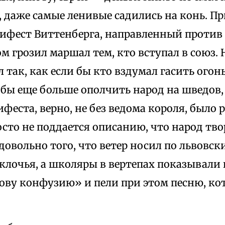
, даже самые ленивые садились на конь. П
ифест Виттенберга, направленный проти
м грозил маршал тем, кто вступал в союз.
 так, как если бы кто вздумал гасить огонь
обы еще больше ополчить народ на шведов
феста, верно, не без ведома короля, было 
осто не поддается описанию, что народ тво
овольно того, что ветер носил по львовс
лочья, а школяры в вертепах показывали 
ову конфузию» и пели при этом песню, ко