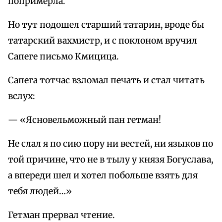
попримерла.
Но тут подошел старший татарин, вроде бы
татарский вахмистр, и с поклоном вручил
Сапеге письмо Кмицица.
Сапега тотчас взломал печать и стал читать
вслух:
— «Ясновельможный пан гетман!
Не слал я по сию пору ни вестей, ни языков по
той причине, что не в тылу у князя Богуслава,
а впереди шел и хотел побольше взять для
тебя людей…»
Гетман прервал чтение.