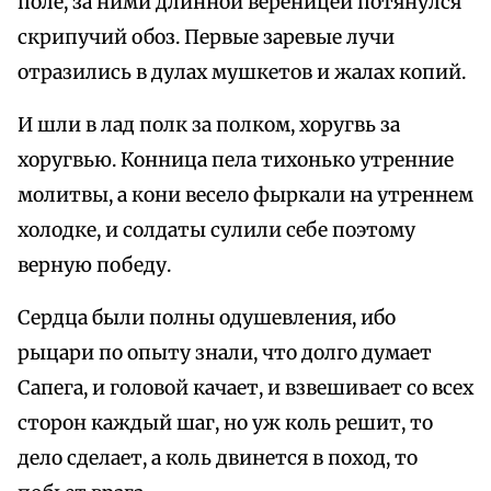
поле, за ними длинной вереницей потянулся
скрипучий обоз. Первые заревые лучи
отразились в дулах мушкетов и жалах копий.
И шли в лад полк за полком, хоругвь за
хоругвью. Конница пела тихонько утренние
молитвы, а кони весело фыркали на утреннем
холодке, и солдаты сулили себе поэтому
верную победу.
Сердца были полны одушевления, ибо
рыцари по опыту знали, что долго думает
Сапега, и головой качает, и взвешивает со всех
сторон каждый шаг, но уж коль решит, то
дело сделает, а коль двинется в поход, то