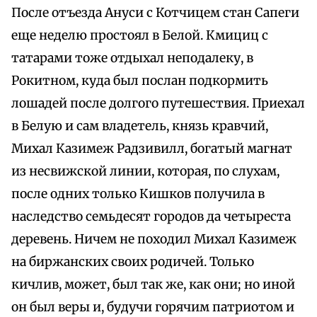
После отъезда Ануси с Котчицем стан Сапеги
еще неделю простоял в Белой. Кмициц с
татарами тоже отдыхал неподалеку, в
Рокитном, куда был послан подкормить
лошадей после долгого путешествия. Приехал
в Белую и сам владетель, князь кравчий,
Михал Казимеж Радзивилл, богатый магнат
из несвижской линии, которая, по слухам,
после одних только Кишков получила в
наследство семьдесят городов да четыреста
деревень. Ничем не походил Михал Казимеж
на биржанских своих родичей. Только
кичлив, может, был так же, как они; но иной
он был веры и, будучи горячим патриотом и