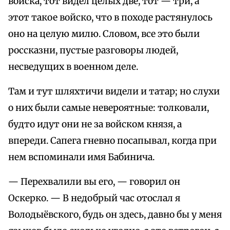
войска, тот видел целых две, тот — три, а
этот такое войско, что в походе растянулось
оно на целую милю. Словом, все это были
россказни, пустые разговоры людей,
несведущих в военном деле.
Там и тут шляхтичи видели и татар; но слухи
о них были самые невероятные: толковали,
будто идут они не за войском князя, а
впереди. Сапега гневно посапывал, когда при
нем вспоминали имя Бабинича.
— Перехвалили вы его, — говорил он
Оскерко. — В недобрый час отослал я
Володыёвского, будь он здесь, давно бы у меня