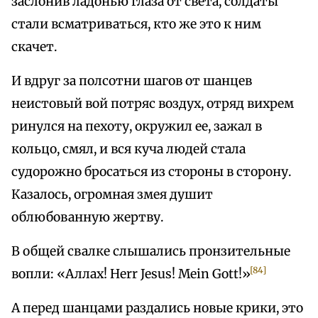
заслонив ладонью глаза от света, солдаты
стали всматриваться, кто же это к ним
скачет.
И вдруг за полсотни шагов от шанцев
неистовый вой потряс воздух, отряд вихрем
ринулся на пехоту, окружил ее, зажал в
кольцо, смял, и вся куча людей стала
судорожно бросаться из стороны в сторону.
Казалось, огромная змея душит
облюбованную жертву.
В общей свалке слышались пронзительные
[84]
вопли: «Аллах! Herr Jesus! Mein Gott!»
А перед шанцами раздались новые крики, это