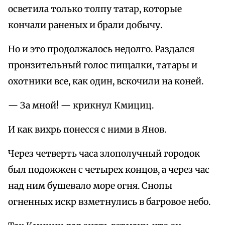
осветила только толпу татар, которые
кончали раненых и брали добычу.
Но и это продолжалось недолго. Раздался
пронзительный голос пищалки, татары и
охотники все, как один, вскочили на коней.
— За мной! — крикнул Кмициц.
И как вихрь понесся с ними в Янов.
Через четверть часа злополучный городок
был подожжен с четырех концов, а через час
над ним бушевало море огня. Снопы
огненных искр взметнулись в багровое небо.