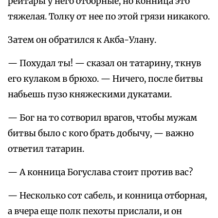
рейтары у него отборные, но конница это
тяжелая. Толку от нее по этой грязи никакого.
Затем он обратился к Акба-Улану.
— Похудал ты! — сказал он татарину, ткнув
его кулаком в брюхо. — Ничего, после битвы
набьешь пузо княжескими дукатами.
— Бог на то сотворил врагов, чтобы мужам
битвы было с кого брать добычу, — важно
ответил татарин.
— А конница Богуслава стоит против вас?
— Несколько сот сабель, и конница отборная,
а вчера еще полк пехоты прислали, и он