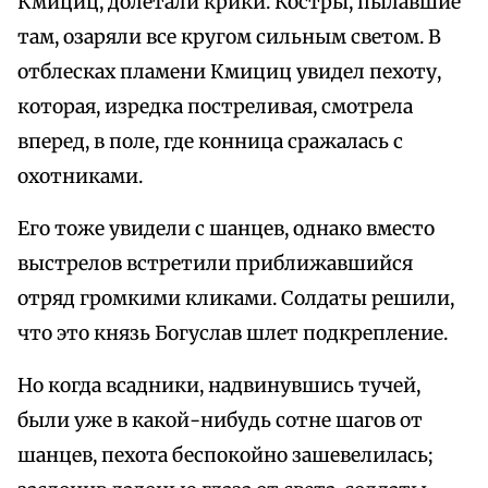
Кмициц, долетали крики. Костры, пылавшие
там, озаряли все кругом сильным светом. В
отблесках пламени Кмициц увидел пехоту,
которая, изредка постреливая, смотрела
вперед, в поле, где конница сражалась с
охотниками.
Его тоже увидели с шанцев, однако вместо
выстрелов встретили приближавшийся
отряд громкими кликами. Солдаты решили,
что это князь Богуслав шлет подкрепление.
Но когда всадники, надвинувшись тучей,
были уже в какой-нибудь сотне шагов от
шанцев, пехота беспокойно зашевелилась;