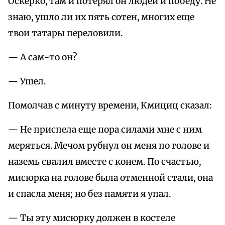
Оскерко, там и потерял он людей и победу. Не
знаю, ушло ли их пять сотен, многих еще
твои татары переловили.
— А сам-то он?
— Ушел.
Помолчав с минуту времени, Кмициц сказал:
— Не приспела еще пора силами мне с ним
меряться. Мечом рубнул он меня по голове и
наземь свалил вместе с конем. По счастью,
мисюрка на голове была отменной стали, она
и спасла меня; но без памяти я упал.
— Ты эту мисюрку должен в костеле