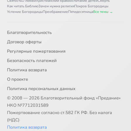
Святость
О любви
Христианский брак
Воспитание детей
Смерть
Как читать Библию
Зачем нужна религия
Покров Богородицы
Успение Богородицы
Преображение
Пятидесятница
Все темы →
Благотворительность
Договор оферты
Регулярные пожертвования
Безопасность платежей
Политика возврата
О проекте
Политика персональных данных
© 2008 — 2026 Благотворительный фонд «Предание»
НКО №7712031589
Пожертвование согласно ст.582 ГК РФ. Без налога
(НДС)
Политика возврата