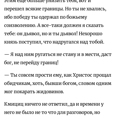
этим еще больше унизить тебя, вот и
перешел всякие границы. Но ты не хвались,
ибо победу ты одержал по божьему
соизволению. А все-таки должен я сказать
тебе: он дьявол, но и ты дьявол! Нехорошо
князь поступил, что надругался над тобой.
— Я над ним ругаться не стану и в мести, даст
бог, не перейду границ!
— Ты совсем прости ему, как Христос прощал
обидчикам, хоть, бывши богом, словом одним
мог покарать жидовинов.
Кмициц ничего не ответил, да и времени у
него не было не то что для разговоров, но