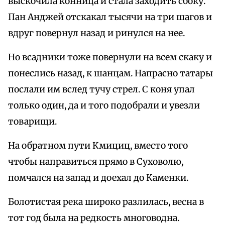
выскочила конница и стала заходить сбоку.
Пан Анджей отскакал тысячи на три шагов и
вдруг повернул назад и ринулся на нее.
Но всадники тоже повернули на всем скаку и
понеслись назад, к шанцам. Напрасно татары
послали им вслед тучу стрел. С коня упал
только один, да и того подобрали и увезли
товарищи.
На обратном пути Кмициц, вместо того
чтобы направиться прямо в Суховолю,
помчался на запад и доехал до Каменки.
Болотистая река широко разлилась, весна в
тот год была на редкость многоводна.