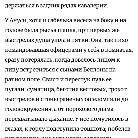
держаться в задних рядах кавалерии.
У Ануси, хотя и сабелька висела на боку и на
голове была рысья шапка, при первых же
выстрелах душа ушла в пятки. Она, так лихо
командовавшая офицерами у себя в комнатах,
сразу потерялась, когда довелось лицом к
лицу встретиться с сынами Беллоны на
ратном поле. Свист и перестук пуль ее
пугали; сумятица, беготня вестовых, грохот
выстрелов и стоны раненых ошеломляли до
головокружения, а от порохового дыма
перехватывало дыхание. У нее помутилось в
глазах, к горлу подступила тошнота; побелев