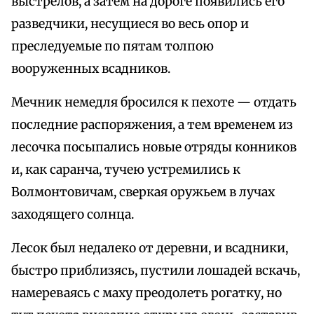
выстрелов, а затем на дороге появились его
разведчики, несущиеся во весь опор и
преследуемые по пятам толпою
вооруженных всадников.
Мечник немедля бросился к пехоте — отдать
последние распоряжения, а тем временем из
лесочка посыпались новые отряды конников
и, как саранча, тучею устремились к
Волмонтовичам, сверкая оружьем в лучах
заходящего солнца.
Лесок был недалеко от деревни, и всадники,
быстро приблизясь, пустили лошадей вскачь,
намереваясь с маху преодолеть рогатку, но