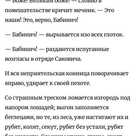
— Боже! Великий боже! — словно в
помешательстве кричит мечник. — Это
наши! Это, верно, Бабинич!
— Бабинич! — вырывается изо всех глоток.
— Бабинич! — раздаются испуганные
возгласы в отряде Саковича.
И вся неприятельская конница поворачивает
вправо, удирает к своей пехоте.
Со страшным треском ломается изгородь под
напором лошадей; выгон заполняется
беглецами, но те, из леса, уже настигают их и
рубят, колят, секут, рубят без устали, рубят