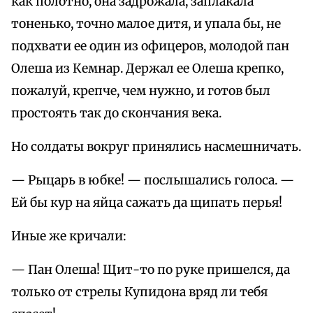
как полотно, она задрожала, заплакала
тоненько, точно малое дитя, и упала бы, не
подхвати ее один из офицеров, молодой пан
Олеша из Кемнар. Держал ее Олеша крепко,
пожалуй, крепче, чем нужно, и готов был
простоять так до скончания века.
Но солдаты вокруг принялись насмешничать.
— Рыцарь в юбке! — послышались голоса. —
Ей бы кур на яйца сажать да щипать перья!
Иные же кричали:
— Пан Олеша! Щит-то по руке пришелся, да
только от стрелы Купидона вряд ли тебя