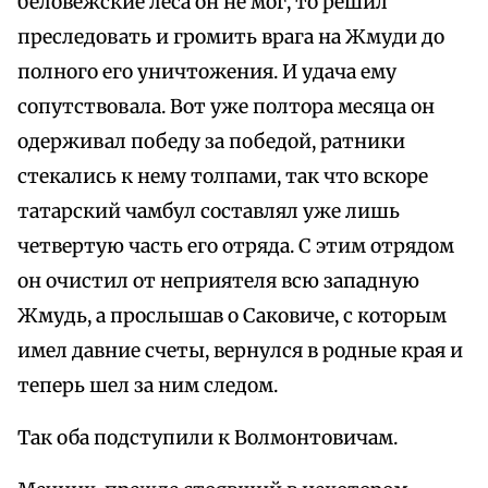
беловежские леса он не мог, то решил
преследовать и громить врага на Жмуди до
полного его уничтожения. И удача ему
сопутствовала. Вот уже полтора месяца он
одерживал победу за победой, ратники
стекались к нему толпами, так что вскоре
татарский чамбул составлял уже лишь
четвертую часть его отряда. С этим отрядом
он очистил от неприятеля всю западную
Жмудь, а прослышав о Саковиче, с которым
имел давние счеты, вернулся в родные края и
теперь шел за ним следом.
Так оба подступили к Волмонтовичам.