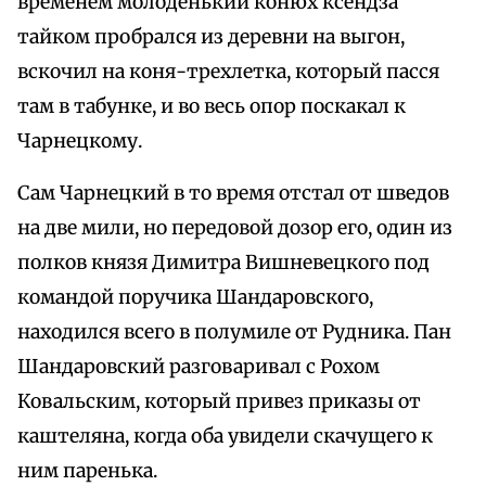
временем молоденький конюх ксендза
тайком пробрался из деревни на выгон,
вскочил на коня-трехлетка, который пасся
там в табунке, и во весь опор поскакал к
Чарнецкому.
Сам Чарнецкий в то время отстал от шведов
на две мили, но передовой дозор его, один из
полков князя Димитра Вишневецкого под
командой поручика Шандаровского,
находился всего в полумиле от Рудника. Пан
Шандаровский разговаривал с Рохом
Ковальским, который привез приказы от
каштеляна, когда оба увидели скачущего к
ним паренька.