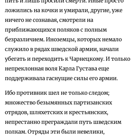
пить и лишь просили смерти. Иные просто
ложились на кочки и умирали, другие, уже
ничего не сознавая, смотрели на
приближающихся поляков с полным
безразличием. Иноземцы, которых немало
служило в рядах шведской армии, начали
убегать и переходить к Чарнецкому. И только
непреклонная воля Карла Густава еще
поддерживала гаснущие силы его армии.
Ибо противник шел не только следом;
множество безымянных партизанских
отрядов, шляхетских и крестьянских,
непрестанно преграждали путь шведским
полкам. Отряды эти были невелики,