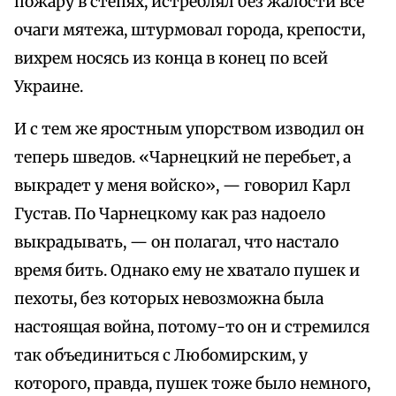
пожару в степях, истреблял без жалости все
очаги мятежа, штурмовал города, крепости,
вихрем носясь из конца в конец по всей
Украине.
И с тем же яростным упорством изводил он
теперь шведов. «Чарнецкий не перебьет, а
выкрадет у меня войско», — говорил Карл
Густав. По Чарнецкому как раз надоело
выкрадывать, — он полагал, что настало
время бить. Однако ему не хватало пушек и
пехоты, без которых невозможна была
настоящая война, потому-то он и стремился
так объединиться с Любомирским, у
которого, правда, пушек тоже было немного,