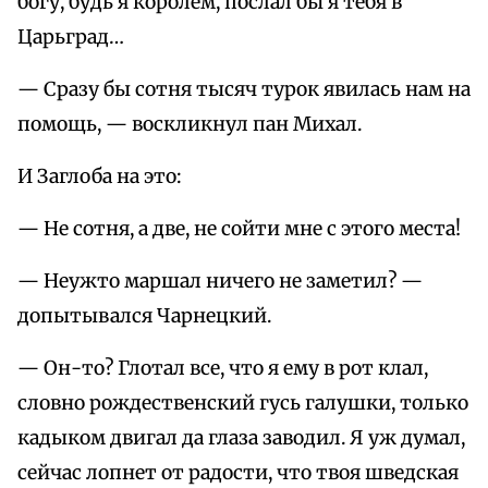
богу, будь я королем, послал бы я тебя в
Царьград…
— Сразу бы сотня тысяч турок явилась нам на
помощь, — воскликнул пан Михал.
И Заглоба на это:
— Не сотня, а две, не сойти мне с этого места!
— Неужто маршал ничего не заметил? —
допытывался Чарнецкий.
— Он-то? Глотал все, что я ему в рот клал,
словно рождественский гусь галушки, только
кадыком двигал да глаза заводил. Я уж думал,
сейчас лопнет от радости, что твоя шведская