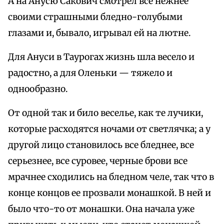
А на Анусю Сакович смотрел все нежнее
своими страшными бледно-голубыми
глазами и, бывало, игрывал ей на лютне.
Для Ануси в Таурогах жизнь шла весело и
радостно, а для Оленьки — тяжело и
однообразно.
От одной так и било веселье, как те лучики,
которые расходятся ночами от светлячка; а у
другой лицо становилось все бледнее, все
серьезнее, все суровее, черные брови все
мрачнее сходились на бледном челе, так что в
конце концов ее прозвали монашкой. В ней и
было что-то от монашки. Она начала уже