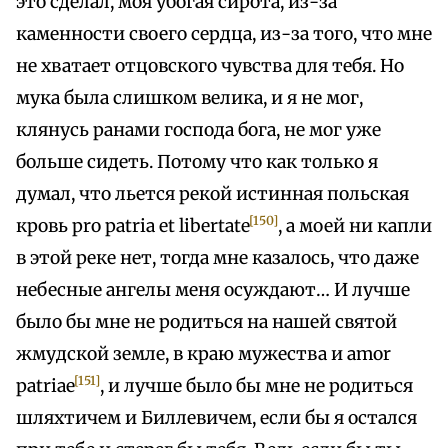
это сделал, моя убогая сирота, из-за
каменности своего сердца, из-за того, что мне
не хватает отцовского чувства для тебя. Но
мука была слишком велика, и я не мог,
клянусь ранами господа бога, не мог уже
больше сидеть. Потому что как только я
думал, что льется рекой истинная польская
[150]
кровь pro patria et libertate
, а моей ни капли
в этой реке нет, тогда мне казалось, что даже
небесные ангелы меня осуждают… И лучше
было бы мне не родиться на нашей святой
жмудской земле, в краю мужества и amor
[151]
patriae
, и лучше было бы мне не родиться
шляхтичем и Биллевичем, если бы я остался