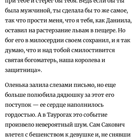
при тебе и стерег бы тебя. Ведь если бы ты
была мужчиной, ты сделала бы то же самое,
так что прости меня, что я тебя, как Даниила,
оставил на растерзание львам в пещере. Но
бог его в милосердии своем сохранил, и я так
думаю, что и над тобой смилостивится
святая богоматерь, наша королева и
защитница».
Оленька залила слезами письмо, но еще
больше полюбила дядюшку за этот его
поступок — ее сердце наполнилось
гордостью. А в Таурогах это событие
произвело невероятный шум. Сам Сакович
влетел с бешенством к девушке и, не снявши