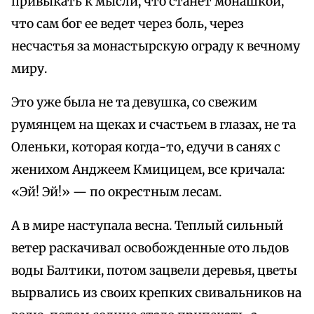
привыкать к мысли, что станет монашкой,
что сам бог ее ведет через боль, через
несчастья за монастырскую ограду к вечному
миру.
Это уже была не та девушка, со свежим
румянцем на щеках и счастьем в глазах, не та
Оленьки, которая когда-то, едучи в санях с
женихом Анджеем Кмицицем, все кричала:
«Эй! Эй!» — по окрестным лесам.
А в мире наступала весна. Теплый сильный
ветер раскачивал освобожденные ото льдов
воды Балтики, потом зацвели деревья, цветы
вырвались из своих крепких свивальников на