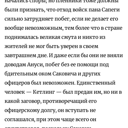
начались споры; но пленники тоже должны
были признать, что отход войск пана Сапеги
сильно затрудняет побег, если не делает его
вообще невозможным, тем более что в стране
поднималась великая смута и никто из
жителей не мог быть уверен в своем
завтрашнем дне. И даже если бы они не вняли
доводам Ануси, побег без ее помощи под
бдительным оком Саковича и других
офицеров был невозможен. Единственный
человек — Кетлинг — был предан им, но ни в
какой заговор, противоречащий его
офицерскому долгу, он вступать не
соглашался, при этом чаще всего он