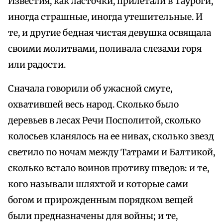
Известия, как ласточки, прилетали в Тауроги,
иногда страшные, иногда утешительные. И
те, и другие бедная чистая девушка освящала
своими молитвами, поливала слезами горя
или радости.
Сначала говорили об ужасной смуте,
охватившей весь народ. Сколько было
деревьев в лесах Речи Посполитой, сколько
колосьев кланялось на ее нивах, сколько звезд
светило по ночам между Татрами и Балтикой,
сколько встало воинов противу шведов: и те,
кого называли шляхтой и которые сами
богом и прирожденным порядком вещей
были предназначены для войны; и те,