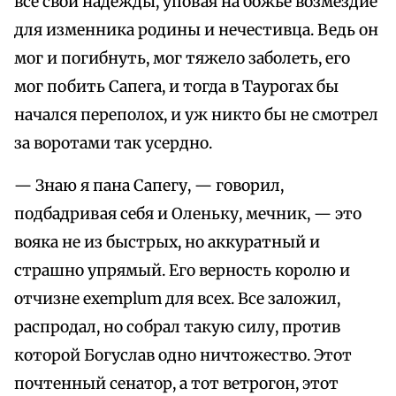
все свои надежды, уповая на божье возмездие
для изменника родины и нечестивца. Ведь он
мог и погибнуть, мог тяжело заболеть, его
мог побить Сапега, и тогда в Таурогах бы
начался переполох, и уж никто бы не смотрел
за воротами так усердно.
— Знаю я пана Сапегу, — говорил,
подбадривая себя и Оленьку, мечник, — это
вояка не из быстрых, но аккуратный и
страшно упрямый. Его верность королю и
отчизне exemplum для всех. Все заложил,
распродал, но собрал такую силу, против
которой Богуслав одно ничтожество. Этот
почтенный сенатор, а тот ветрогон, этот