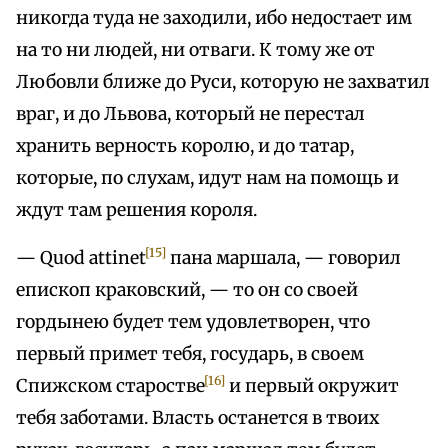
никогда туда не заходили, ибо недостает им
на то ни людей, ни отваги. К тому же от
Любовли ближе до Руси, которую не захватил
враг, и до Львова, который не перестал
хранить верность королю, и до татар,
которые, по слухам, идут нам на помощь и
ждут там решения короля.
[15]
— Quod attinet
пана маршала, — говорил
епископ краковский, — то он со своей
гордынею будет тем удовлетворен, что
первый примет тебя, государь, в своем
[16]
Спижском старостве
и первый окружит
тебя заботами. Власть останется в твоих