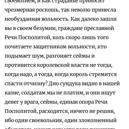
своеволием, и как страданье приносит
чрезмерная роскошь, так неволю принесла
необузданная вольность. Как далеко зашли
вы в своем безумии, граждане преславной
Речи Посполитой, коль скоро лишь того
почитаете защитником вольности, кто
подымает шум, разгоняет сеймы и
противится королевской власти не тогда,
когда надо, а тогда, когда король стремится
спасти отчизну? Дно сундука видно в нашей
казне, солдатам мы не платим, и они ищут
денег у врага, сеймы, единая опора Речи
Посполитой, расходятся, ничего не решив,
ибо один своевольник, один злокозненный