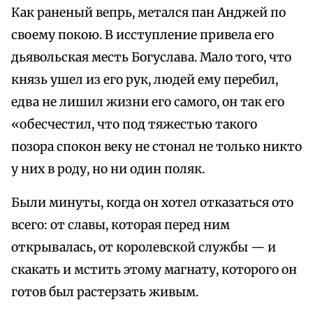
Как раненый вепрь, метался пан Анджей по
своему покою. В исступление привела его
дьявольская месть Богуслава. Мало того, что
князь ушел из его рук, людей ему перебил,
едва не лишил жизни его самого, он так его
«обесчестил, что под тяжестью такого
позора спокон веку не стонал не только никто
у них в роду, но ни один поляк.
Были минуты, когда он хотел отказаться ото
всего: от славы, которая перед ним
открывалась, от королевской службы — и
скакать и мстить этому магнату, которого он
готов был растерзать живым.