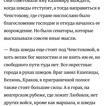
Они советовали Яну Казимиру выждать,
когда шведы отступят, а тогда направиться в
Ченстохову, где стране ниспослано было
благословение господне и откуда началось ее
возрождение. Но были сенаторы, которые
высказывали совсем иные мысли.
— Ведь шведы еще стоят под Ченстоховой, и
хоть велик бог милостию и не взять им ее, но
свободного пути туда нет. Все окрестные
города в руках шведов. Враг занял Кшепицы,
Велюнь, Краков, в приграничной полосе
также стоят большие силы. А в горах, на
венгерском рубеже, где лежит Любовля, нет
других войск, кроме как маршала, и шведы