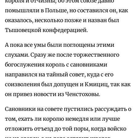
короля и отчизны; об этом союзе давно
помышляли в Польше, но составился он, как
оказалось, несколько позже и назван был
Тышовецкой конфедерацией.
А пока все умы были поглощены этими
слухами. Сразу же после торжественного
богослужения король с сановниками
направился на тайный совет, куда с его
соизволения был допущен и Кмициц, так как
он привез новости из Ченстоховы.
Сановники на совете пустились рассуждать о
том, ехать ли королю немедля или лучше
отложить отъезд до той поры, когда войско