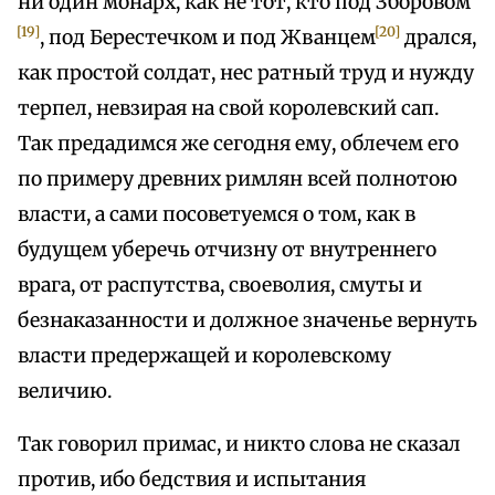
ни один монарх, как не тот, кто под Зборовом
[19]
[20]
, под Берестечком и под Жванцем
дрался,
как простой солдат, нес ратный труд и нужду
терпел, невзирая на свой королевский сап.
Так предадимся же сегодня ему, облечем его
по примеру древних римлян всей полнотою
власти, а сами посоветуемся о том, как в
будущем уберечь отчизну от внутреннего
врага, от распутства, своеволия, смуты и
безнаказанности и должное значенье вернуть
власти предержащей и королевскому
величию.
Так говорил примас, и никто слова не сказал
против, ибо бедствия и испытания