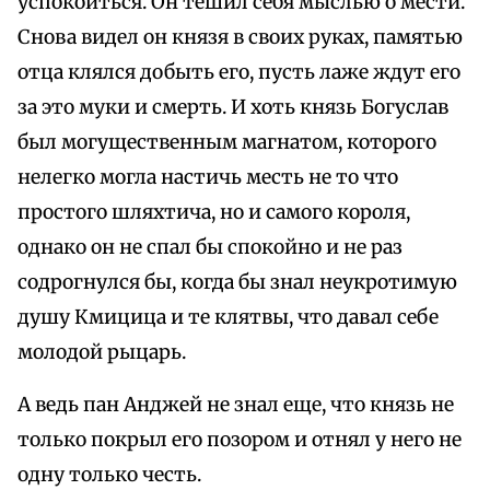
успокоиться. Он тешил себя мыслью о мести.
Снова видел он князя в своих руках, памятью
отца клялся добыть его, пусть лаже ждут его
за это муки и смерть. И хоть князь Богуслав
был могущественным магнатом, которого
нелегко могла настичь месть не то что
простого шляхтича, но и самого короля,
однако он не спал бы спокойно и не раз
содрогнулся бы, когда бы знал неукротимую
душу Кмицица и те клятвы, что давал себе
молодой рыцарь.
А ведь пан Анджей не знал еще, что князь не
только покрыл его позором и отнял у него не
одну только честь.