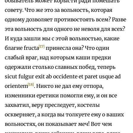
обыватель может корысти ради помешать
совету. Что же это за вольность, которая
одному дозволяет противостоять всем? Разве
эта вольность для одного не неволя для всех?
И куда зашли мы с этой вольностью, какие
[17]
благие fructa
принесла она? Что один
слабый враг, над которым каши предки
одержали столько славных побед, теперь
sicut fulgur exit ab occidente et paret usque ad
[18]
orientem
. Никто не дал ему отпора,
изменники еретики помогли ему, и он все
захватил, веру преследует, костелы
оскверняет, а когда вы толкуете ему о ваших
вольностях, он показывает меч! Вот чем