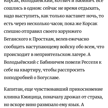
Корсак, Володыёвский, Котвич и Бабинич. Все
сошлись в одном: сейчас не время отдыхать,
надо выступить, как только настанет ночь, то
есть через несколько часов; пока же Корсак
спешно отправил своего хорунжего
Беганского к Просткам, велев ежечасно
сообщать наступающему войску обо всем, что
происходит в неприятельском лагере. А
Володыёвский с Бабиничем повели Ресселя к
себе на квартиру, чтобы расспросить
поподробней о Богуславе.
Капитан, еще чувствовавший прикосновение
клинка Кмицица, поначалу дрожал от страха,
но вскоре вино развязало ему язык. А