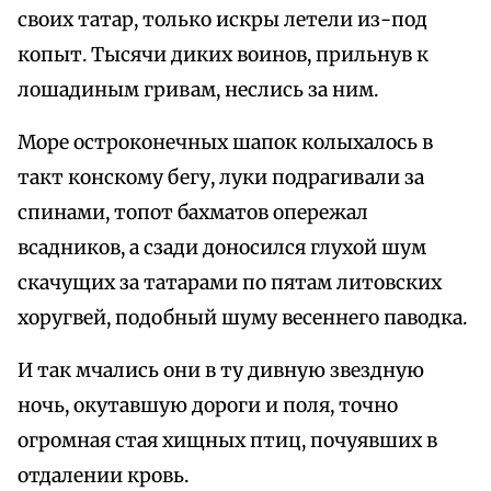
своих татар, только искры летели из-под
копыт. Тысячи диких воинов, прильнув к
лошадиным гривам, неслись за ним.
Море остроконечных шапок колыхалось в
такт конскому бегу, луки подрагивали за
спинами, топот бахматов опережал
всадников, а сзади доносился глухой шум
скачущих за татарами по пятам литовских
хоругвей, подобный шуму весеннего паводка.
И так мчались они в ту дивную звездную
ночь, окутавшую дороги и поля, точно
огромная стая хищных птиц, почуявших в
отдалении кровь.