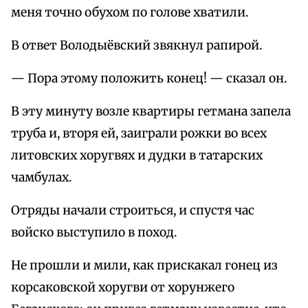
меня точно обухом по голове хватили.
В ответ Володыёвский звякнул рапирой.
— Пора этому положить конец! — сказал он.
В эту минуту возле квартиры гетмана запела
труба и, вторя ей, заиграли рожки во всех
литовских хоругвях и дудки в татарских
чамбулах.
Отряды начали строиться, и спустя час
войско выступило в поход.
Не прошли и мили, как прискакал гонец из
корсаковской хоругви от хорунжего