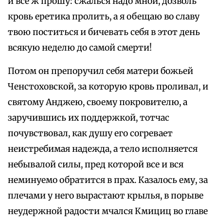
и все ж прошу: сжалься надо мной, дозволь
кровь еретика пролить, а я обещаю во славу
твою поститься и бичевать себя в этот день
всякую неделю до самой смерти!
Потом он препоручил себя матери божьей
Ченстоховской, за которую кровь проливал, и
святому Анджею, своему покровителю, а
заручившись их поддержкой, тотчас
почувствовал, как душу его согревает
неистребимая надежда, а тело исполняется
небывалой силы, пред которой все и вся
неминуемо обратится в прах. Казалось ему, за
плечами у него вырастают крылья, в порыве
неудержной радости мчался Кмициц во главе