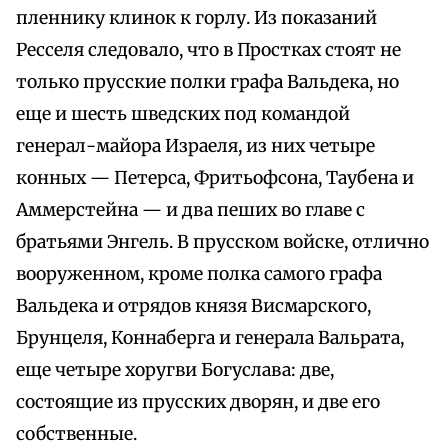
пленнику клинок к горлу. Из показаний
Ресселя следовало, что в Простках стоят не
только прусские полки графа Вальдека, но
еще и шесть шведских под командой
генерал-майора Израеля, из них четыре
конных — Петерса, Фритьофсона, Таубена и
Аммерстейна — и два пеших во главе с
братьями Энгель. В прусском войске, отлично
вооруженном, кроме полка самого графа
Вальдека и отрядов князя Висмарского,
Брунцеля, Коннаберга и генерала Вальрата,
еще четыре хоругви Богуслава: две,
состоящие из прусских дворян, и две его
собственные.