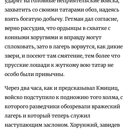
ударят на головные неприятельские войска,
захватить со своими татарами обоз, надеясь
взять богатую добычу. Гетман дал согласие,
верно рассудив, что ордынцы в схватке с
конными хоругвями и вправду могут
сплоховать, зато в лагерь ворвутся, как дикие
звери, и посеют там смятение, тем более что
прусские лошади к жуткому вою татар не
особо были привычны.
Через два часа, как и предсказывал Кмициц,
войско подступило к подножию того холма, с
которого разведчики обозревали вражеский
лагерь и который теперь служил
наступающим заслоном. Хорунжий, завидев