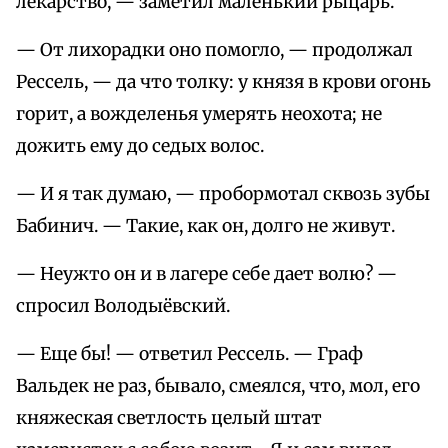
лекарство, — заметил маленький рыцарь.
— От лихорадки оно помогло, — продолжал
Рессель, — да что толку: у князя в крови огонь
горит, а вожделенья умерять неохота; не
дожить ему до седых волос.
— И я так думаю, — пробормотал сквозь зубы
Бабинич. — Такие, как он, долго не живут.
— Неужто он и в лагере себе дает волю? —
спросил Володыёвский.
— Еще бы! — ответил Рессель. — Граф
Вальдек не раз, бывало, смеялся, что, мол, его
княжеская светлость целый штат