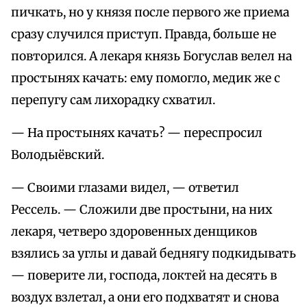
пичкать, но у князя после первого же приема
сразу случился приступ. Правда, больше не
повторился. А лекаря князь Богуслав велел на
простынях качать: ему помогло, медик же с
перепугу сам лихорадку схватил.
— На простынях качать? — переспросил
Володыёвский.
— Своими глазами видел, — ответил
Рессель. — Сложили две простыни, на них
лекаря, четверо здоровенных денщиков
взялись за углы и давай беднягу подкидывать
— поверите ли, господа, локтей на десять в
воздух взлетал, а они его подхватят и снова