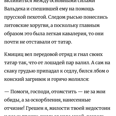
вклиниться между основными силами
Вальдека и спешившей ему на помощь
прусской пехотой. Следом рысью понеслись
литовские хоругви, а поскольку главным
образом это была легкая кавалерия, то они
почти не отставали от татар.
Кмициц вел передовой отряд и гнал своих
татар так, что от лошадей пар валил. А сам на
скаку грудью припадал к седлу, бился лбом о
конский загривок и горячо молился:
— Помоги, господи, отомстить — не за мои
обиды, а за оскорбления, нанесенные
отчизне! Грешен я, милости твоей недостоин