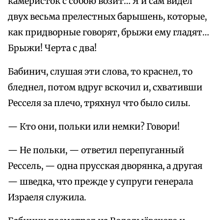
камеристок с собою возит… Я и сам видел
двух весьма прелестных барышень, которые,
как придворные говорят, брыжи ему гладят…
Брыжи! Черта с два!
Бабинич, слушая эти слова, то краснел, то
бледнел, потом вдруг вскочил и, схвативши
Ресселя за плечо, тряхнул что было силы.
— Кто они, польки или немки? Говори!
— Не польки, — ответил перепуганный
Рессель, — одна прусская дворянка, а другая
— шведка, что прежде у супруги генерала
Израеля служила.