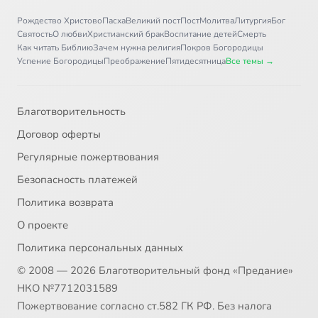
Рождество Христово
Пасха
Великий пост
Пост
Молитва
Литургия
Бог
Святость
О любви
Христианский брак
Воспитание детей
Смерть
Как читать Библию
Зачем нужна религия
Покров Богородицы
Успение Богородицы
Преображение
Пятидесятница
Все темы →
Благотворительность
Договор оферты
Регулярные пожертвования
Безопасность платежей
Политика возврата
О проекте
Политика персональных данных
© 2008 — 2026 Благотворительный фонд «Предание»
НКО №7712031589
Пожертвование согласно ст.582 ГК РФ. Без налога