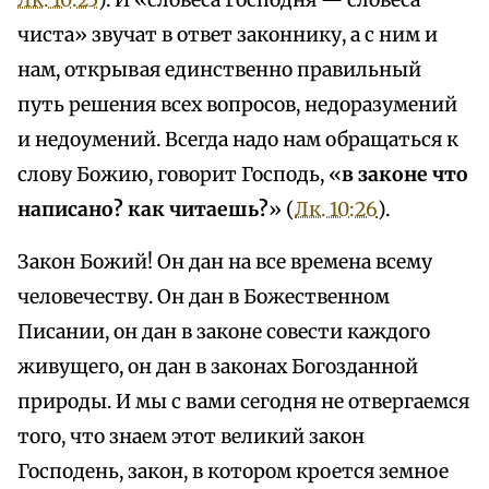
Лк. 10:25
). И «словеса Господня — словеса
чиста» звучат в ответ законнику, а с ним и
нам, открывая единственно правильный
путь решения всех вопросов, недоразумений
и недоумений. Всегда надо нам обращаться к
слову Божию, говорит Господь, «
в законе что
написано? как читаешь?
» (
Лк. 10:26
).
Закон Божий! Он дан на все времена всему
человечеству. Он дан в Божественном
Писании, он дан в законе совести каждого
живущего, он дан в законах Богозданной
природы. И мы с вами сегодня не отвергаемся
того, что знаем этот великий закон
Господень, закон, в котором кроется земное