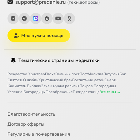
support@predanie.ru
(техн.вопросы)
Мне нужна помощь
Тематические страницы медиатеки
Рождество Христово
Пасха
Великий пост
Пост
Молитва
Литургия
Бог
Святость
О любви
Христианский брак
Воспитание детей
Смерть
Как читать Библию
Зачем нужна религия
Покров Богородицы
Успение Богородицы
Преображение
Пятидесятница
Все темы →
Благотворительность
Договор оферты
Регулярные пожертвования