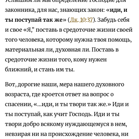
Услышим ли мы определение Господне для
законника, для нас, знающих закон: «
иди, и
ты поступай так же
» (
Лк. 10:37
). Забудь себя
и свое «Я,” поставь в средоточие жизни своей
того человека, которому нужна твоя помощь,
материальная ли, духовная ли. Поставь в
средоточие жизни того, кому нужен
ближний, и стань им ты.
Вот, дорогие наши, мера нашего духовного
возраста, где кроется ответ на вопрос о
спасении, «…иди, и ты твори так же.» Иди и
ты поступай, как учит Господь. Иди и ты
твори добро всякому нуждающемуся в нем,
невзирая ни на происхождение человека, ни