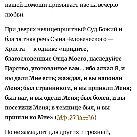
нашей помощи призывает нас на вечерю
любви.
При дверях нелицеприятный Суд Божий и
благостная речь Сына Человеческого —
Христа — к одним: «
придите,
благословенные Отца Моего, наследуйте
Царство, уготованное вам… ибо алкал Я, и
вы дали Мне есть; жаждал, и вы напоили
Меня; был странником, и вы приняли Меня;
был наг, и вы одели Меня; был болен, и вы
посетили Меня; в темнице был, и вы
пришли ко Мне
» (
Мф. 25:34—36
).
Но не замедлит для других и грозный,