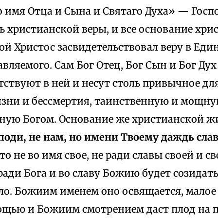
о имя Отца и Сына и Святаго Духа» — Госп
ь христианской веры, и все основание хри
й Христос засвидетельствовал веру в Едино
вляемого. Сам Бог Отец, Бог Сын и Бог Ду
ствуют в ней и несут столь привычное для
зни и бессмертия, таинственную и мощну
ную Богом. Основание же христианской жи
споди, не нам, но имени Твоему даждь сла
что не во имя свое, не ради славы своей и 
 ради Бога и во славу Божию будет созидат
о. Божиим именем оно освящается, малое л
щью и Божиим смотрением даст плод на п