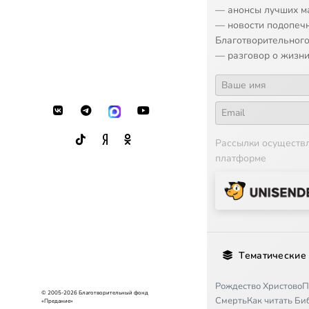
— анонсы лучших м
— новости подопеч
Благотворительного
— разговор о жизни
Рассылки осуществ
платформе
Тематические
Рождество Христово
П
© 2005-2026 Благотворительный фонд
Смерть
Как читать Б
«Предание»