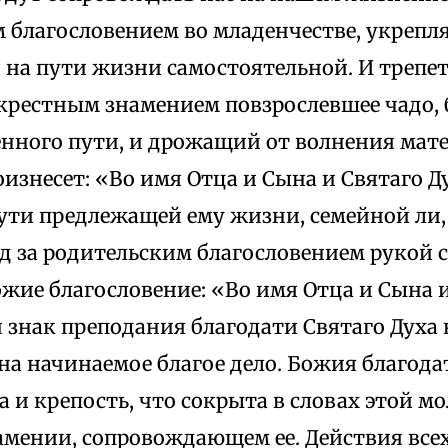
 благословением во младенчестве, укрепл
 на пути жизни самостоятельной. И трепе
 крестным знамением повзрослевшее чадо, 
нного пути, и дрожащий от волнения мате
изнесет: «Во имя Отца и Сына и Святаго Д
ути предлежащей ему жизни, семейной ли,
ед за родительским благословением рукой
жие благословение: «Во имя Отца и Сына 
 знак преподания благодати Святаго Духа
на начинаемое благое дело. Божия благода
а и крепость, что сокрыта в словах этой м
амении, сопровождающем ее. Действия все