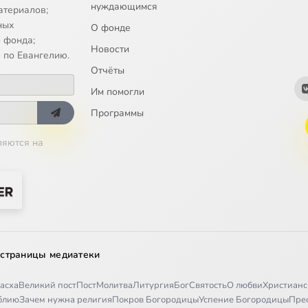
нуждающимся
атериалов;
ных
О фонде
 фонда;
Новости
 по Евангелию.
Отчёты
Им помогли
Программы
ляются на
 страницы медиатеки
асха
Великий пост
Пост
Молитва
Литургия
Бог
Святость
О любви
Христианс
иблию
Зачем нужна религия
Покров Богородицы
Успение Богородицы
Пре