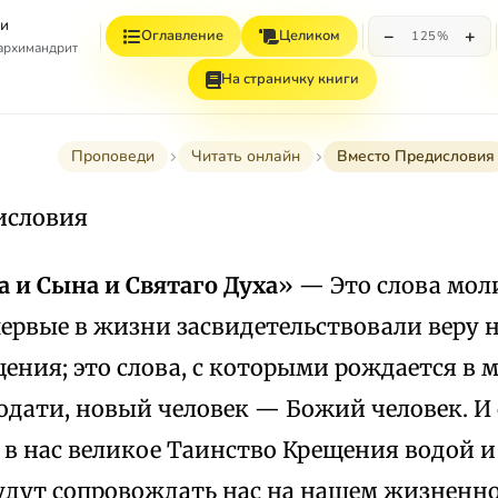
и
−
+
Оглавление
Целиком
125%
 архимандрит
На страничку книги
Проповеди
Читать онлайн
Вместо Предисловия
исловия
а и Сына и Святаго Духа
» — Это слова мол
ервые в жизни засвидетельствовали веру 
ения; это слова, с которыми рождается в 
дати, новый человек — Божий человек. И с
в нас великое Таинство Крещения водой и 
удут сопровождать нас на нашем жизненно