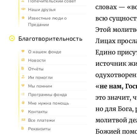
Попечительский совет
словах — «в
Наши друзья
всю сущност
Известные люди о
Предании
Этой молитво
Благотворительность
Лицах просла
Едино присут
О нашем фонде
Новости
источник жи
Отчёты
одухотворен
Им помогли
«
не нам, Го
Мы помним
Программы фонда
это значит, 
Мне нужна помощь
но для Бога,
Контакты
молитвой дел
Все платежи
Реквизиты
Божией помо