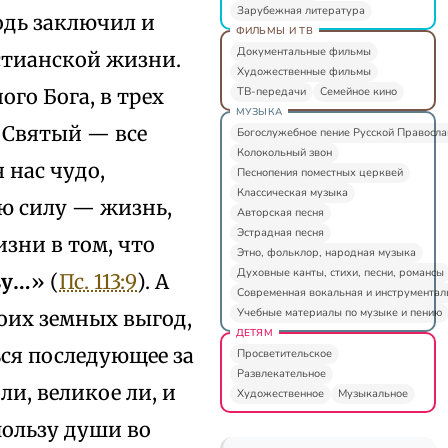
Зарубежная литература
одь заключил и
ФИЛЬМЫ И ТВ
Документальные фильмы
стианской жизни.
Художественные фильмы
ТВ-передачи
Семейное кино
го Бога, в трех
МУЗЫКА
х Святый — все
Богослужебное пение Русской Правосл
Колокольный звон
 нас чудо,
Песнопения поместных церквей
Классическая музыка
ю силу — жизнь,
Авторская песня
Эстрадная песня
зни в том, что
Этно, фольклор, народная музыка
Духовные канты, стихи, песни, романсы
ву…
» (
Пс. 113:9
). А
Современная вокальная и инструментал
Учебные материалы по музыке и пению
своих земных выгод,
ДЕТЯМ
ься последующее за
Просветительское
Развлекательное
и, великое ли, и
Художественное
Музыкальное
ользу души во