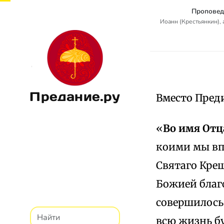
Проповед
Иоанн (Крестьянкин),
Предание.ру
Вместо Пред
«
Во имя Отц
коими мы вп
Святаго Крещ
Божией благо
совершилось 
всю жизнь б