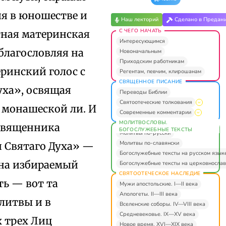
яя в юношестве и
Наш лекторий
Сделано в Предан
С ЧЕГО НАЧАТЬ
тная материнская
Интересующимся
благословляя на
Новоначальным
Приходским работникам
ринский голос с
Регентам, певчим, клирошанам
СВЯЩЕННОЕ ПИСАНИЕ
уха», освящая
Переводы Библии
Святоотеческие толкования
 монашеской ли. И
Современные комментарии
МОЛИТВОСЛОВЫ.
 священника
БОГОСЛУЖЕБНЫЕ ТЕКСТЫ
Молитвы по-русски
Молитвы по-славянски
и Святаго Духа» —
Богослужебные тексты на русском язык
 на избираемый
Богослужебные тексты на церковнослав
СВЯТООТЕЧЕСКОЕ НАСЛЕДИЕ
ть — вот та
Мужи апостольские. I—II века
Апологеты. II—III века
олитвы и в
Вселенские соборы. IV—VIII века
Средневековье. IX—XV века
х трех Лиц
Новое время. XVI—XIX века