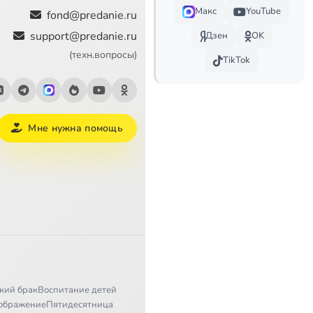
Макс
YouTube
fond@predanie.ru
support@predanie.ru
Дзен
OK
(техн.вопросы)
TikTok
Мне нужна помощь
кий брак
Воспитание детей
ображение
Пятидесятница