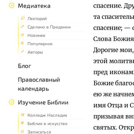
спасение. Др
Медиатека
та спасител
Лекторий
спасение; —
Сделано в Предании
Новинки
Слова Божия;
Популярное
Дорогие мои
Авторы
этой молитвы
Блог
пред иконами
Православный
Божие благо
календарь
ею же начнем
Изучение Библии
имя Отца и С
призывая вн
Колледж Наследие
Библия в искусстве
святых. Откр
Записаться