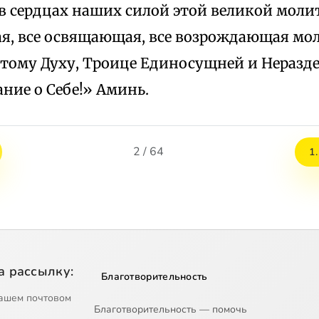
в сердцах наших силой этой великой молит
, все освящающая, все возрождающая мол
ятому Духу, Троице Единосущней и Неразд
ние о Себе!» Аминь.
2 / 64
1
а рассылку:
Благотворительность
ашем почтовом
Благотворительность — помочь