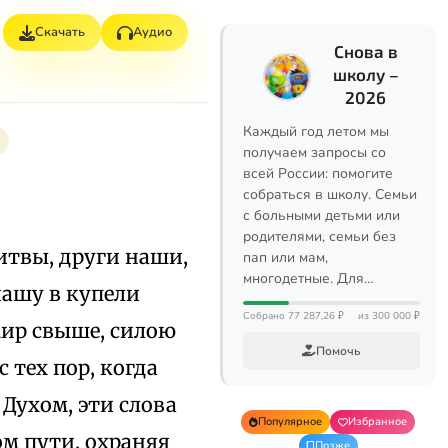
Скачать
Аудио
Снова в
школу –
2026
Каждый год летом мы
получаем запросы со
всей России: помогите
собраться в школу. Семьи
с больными детьми или
родителями, семьи без
итвы, други наши,
пап или мам,
многодетные. Для…
нашу в купели
Собрано 77 287,26 ₽
из 300 000 ₽
мир свыше, силою
Помочь
 тех пор, когда
Духом, эти слова
Популярное
Избранное
м пути, охраняя
Позже