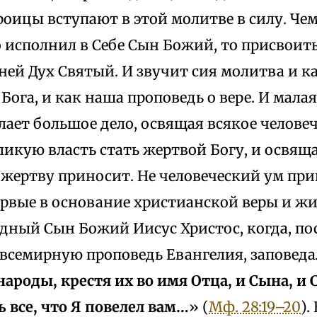
оицы вступают в этой молитве в силу. Че
о исполнил в Себе Сын Божий, то присвоит
ней Дух Святый. И звучит сия молитва и к
Бога, и как наша проповедь о вере. И мала
ает большое дело, освящая всякое челове
ликую власть стать жертвой Богу, и освя
у жертву приносит. Не человеческий ум при
ервые в основание христианской веры и ж
дный Сын Божий Иисус Христос, когда, по
всемирную проповедь Евангелия, заповеда
народы, крестя их во имя Отца, и Сына, и 
 все, что Я повелел вам…
» (
Мф. 28:19–20
).