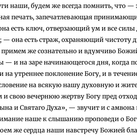
уги наши, будем же всегда помнить, что — 
ьная печать, запечатлевающая принимающи
 она есть ключ, отверзающий ум и все сил
 — она есть страж, охраняющий чистоту д
, примем же сознательно и вдумчиво Бож
 — и на заре начинающегося дня, когда по
 на утреннее поклонение Богу, и в течени
словение на всякую нашу духовную и жите
 и свою вечернюю жертву Богу пред отход
ына и Святаго Духа», — звучит и с амвона 
имание наше к слышанию проповеди о Боге,
оем же сердца наши навстречу Божией бла