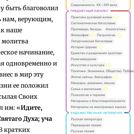
Современность. XX—XXI века
му быть благоволил
ПРЕДМЕТНЫЙ КАТАЛОГ
Практика духовной жизни
ь нам, верующим,
Систематическое богословие
ак наше
Проповеди, беседы
Апологетика
Философия
Патрология
я молитва
Литургическое богословие
История Церкви
ческое начинание,
Единство и разделения христиан
Религиоведение
щая одновременно и
Искусство и культура
Политика. Экономика. Общество. Публи
внес в мир эту
Жития святых, биографии
Мемуары, дневники, письма
изни ее положил
Семья и воспитание
Психология и терапия
сылая Своих
Материалы о благотворительности
л им: «
Идите,
Материалы на иностранных языках
ХУДОЖЕСТВЕННАЯ ЛИТЕРАТУРА
Святаго Духа; уча
Русская литература
Переводная поэзия
 В кратких
Русская поэзия