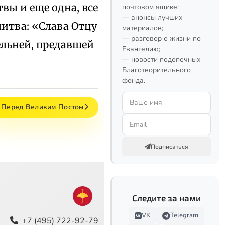
вы и еще одна, все
почтовом ящике:
— анонсы лучших
итва: «Слава Отцу
материалов;
— разговор о жизни по
ельней, предавшей
Евангелию;
— новости подопечных
Благотворительного
фонда.
. Перед Великим Постом
Подписаться
Следите за нами
VK
Telegram
+7 (495) 722-92-79