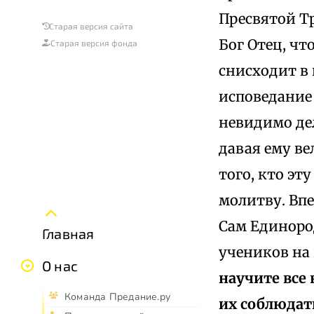
Пресвятой Тр
Старая версия сайта
Бог Отец, чт
Старая версия фонда
снисходит в 
исповедание 
невидимо дел
давая ему ве
того, кто эт
молитву. Вп
Сам Единоро
Главная
учеников на 
О нас
научите все 
Команда Предание.ру
их соблюдать