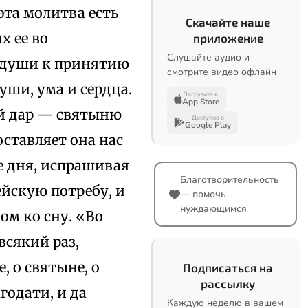
эта молитва есть
Скачайте наше
х ее во
приложение
Слушайте аудио и
ы души к принятию
смотрите видео офлайн
уши, ума и сердца.
Загрузите в
App Store
ий дар — святыню
Доступно в
Google Play
ставляет она нас
е дня, испрашивая
Благотворительность
йскую потребу, и
— помочь
нуждающимся
ом ко сну. «Во
всякий раз,
 о святыне, о
Подписаться на
рассылку
годати, и да
Каждую неделю в вашем