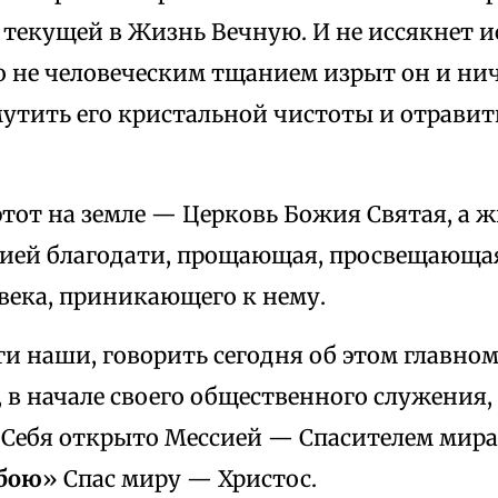
текущей в Жизнь Вечную. И не иссякнет и
о не человеческим тщанием изрыт он и ни
мутить его кристальной чистоты и отрави
тот на земле — Церковь Божия Святая, а ж
жией благодати, прощающая, просвещающ
века, приникающего к нему.
ги наши, говорить сегодня об этом главном
, в начале своего общественного служения,
 Себя открыто Мессией — Спасителем мира
обою
» Спас миру — Христос.