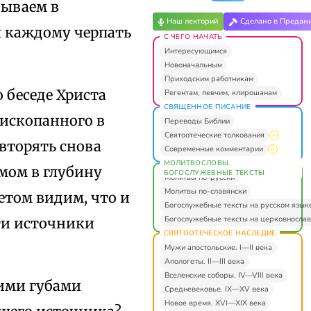
дываем в
Наш лекторий
Сделано в Предан
ы каждому черпать
С ЧЕГО НАЧАТЬ
Интересующимся
Новоначальным
Приходским работникам
 беседе Христа
Регентам, певчим, клирошанам
СВЯЩЕННОЕ ПИСАНИЕ
 ископанного в
Переводы Библии
Святоотеческие толкования
вторять снова
Современные комментарии
МОЛИТВОСЛОВЫ.
умом в глубину
БОГОСЛУЖЕБНЫЕ ТЕКСТЫ
Молитвы по-русски
Молитвы по-славянски
етом видим, что и
Богослужебные тексты на русском язык
Богослужебные тексты на церковнослав
эти источники
СВЯТООТЕЧЕСКОЕ НАСЛЕДИЕ
Мужи апостольские. I—II века
Апологеты. II—III века
Вселенские соборы. IV—VIII века
ими губами
Средневековье. IX—XV века
Новое время. XVI—XIX века