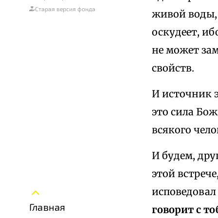
Старая версия фонда
живой воды, 
оскудеет, иб
не может за
свойств.
И источник э
это сила Бо
всякого чело
И будем, дру
этой встрече
исповедовал
Главная
говорит с т