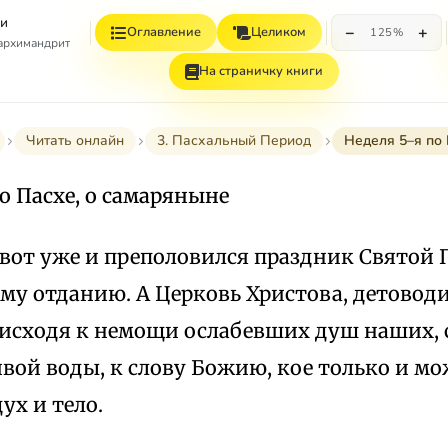
и
−
+
Оглавление
Целиком
125%
 архимандрит
На страничку книги
Читать онлайн
3. Пасхальный Период
Неделя 5–я по
о Пасхе, о самаряныне
 вот уже и преполовился праздник Святой 
ему отданию. А Церковь Христова, детово
нисходя к немощи ослабевших душ наших, с
вой воды, к слову Божию, кое только и м
ух и тело.