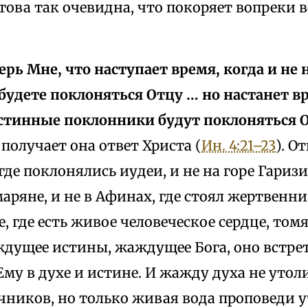
ова так очевидна, что покоряет вопреки 
рь Мне, что наступает время, когда и не на
будете поклоняться Отцу … но настанет вр
истинные поклонники будут поклоняться О
получает она ответ Христа (
Ин. 4:21–23
). О
где поклонялись иудеи, и не на горе Гаризи
аряне, и не в Афинах, где стоял жертвенн
де, где есть живое человеческое сердце, то
дущее истины, жаждущее Бога, оно встрет
му в духе и истине. И жажду духа не утол
чников, но только живая вода проповеди у