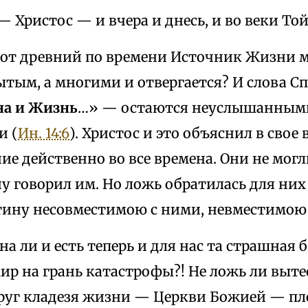
— Христос — и вчера и днесь, и во веки Той
тот древний по времени Источник Жизни 
ытым, а многими и отвергается? И слова Сп
на и Жизнь
…» — остаются неуслышанными
и (
Ин. 14:6
). Христос и это объяснил в свое
ие действенно во все времена. Они не могл
у говорил им. Но ложь обратилась для них 
стину несовместимою с ними, невместимою 
на ли и есть теперь и для нас та страшная 
р на грань катастрофы?! Не ложь ли выте
руг кладезя жизни — Церкви Божией — п