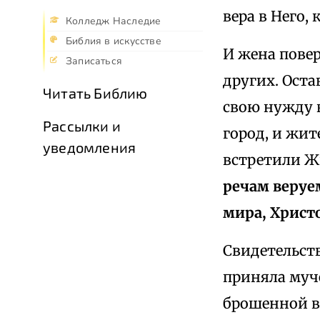
вера в Него,
Колледж Наследие
Библия в искусстве
И жена повер
Записаться
других. Оста
Читать Библию
свою нужду в
Рассылки и
город, и жи
уведомления
встретили Жи
речам веруе
мира, Христ
Свидетельств
приняла муч
брошенной в