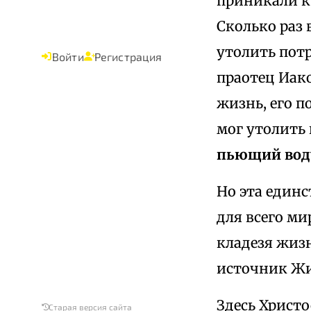
приникали к
Сколько раз 
утолить потр
Войти
Регистрация
праотец Иако
жизнь, его п
мог утолить
пьющий воду
Но эта един
для всего ми
кладезя жиз
источник Жи
Здесь Христ
Старая версия сайта