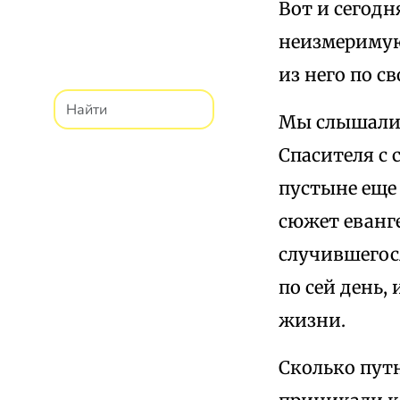
Вот и сегодн
неизмеримую
из него по с
Мы слышали 
Спасителя с 
пустыне еще
сюжет еванге
случившегос
по сей день,
жизни.
Сколько пут