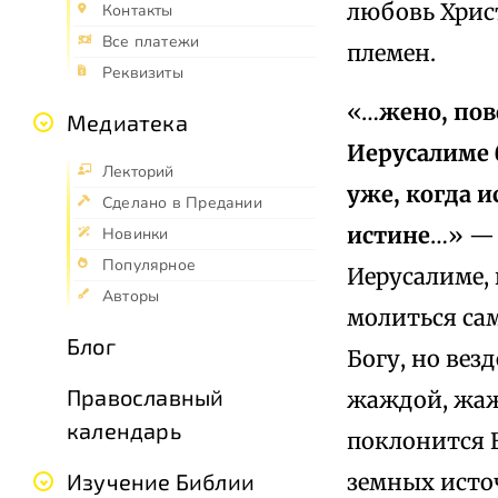
любовь Христ
Контакты
Все платежи
племен.
Реквизиты
«…
жено, пове
Медиатека
Иерусалиме 
Лекторий
уже, когда 
Сделано в Предании
истине
…» — 
Новинки
Популярное
Иерусалиме, 
Авторы
молиться сам
Блог
Богу, но вез
Православный
жаждой, жаж
календарь
поклонится Е
земных исто
Изучение Библии