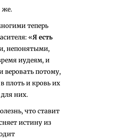
 же.
многими теперь
асителя: «
Я есть
, непонятыми,
 время иудеям, и
и веровать потому,
в плоть и кровь их
для них.
болезнь, что ставит
сняет истину из
лодит