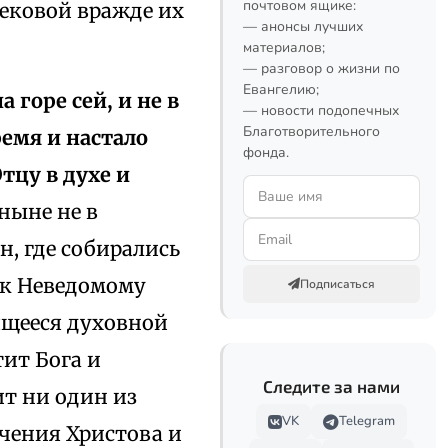
почтовом ящике:
вековой вражде их
— анонсы лучших
материалов;
— разговор о жизни по
Евангелию;
 горе сей, и не в
— новости подопечных
Благотворительного
емя и настало
фонда.
тцу в духе и
тныне не в
н, где собирались
ик Неведомому
Подписаться
мящееся духовной
ит Бога и
Следите за нами
ит ни один из
VK
Telegram
чения Христова и