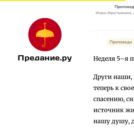
Проповед
Иоанн (Крестьянкин),
Проповеди
Предание.ру
Неделя 5–я п
Други наши,
теперь к сво
спасению, с
источник жи
нашу душу, д