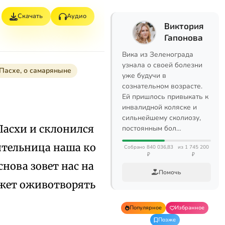
Скачать
Аудио
Виктория
Гапонова
Вика из Зеленограда
узнала о своей болезни
 Пасхе, о самаряныне
уже будучи в
сознательном возрасте.
Ей пришлось привыкать к
инвалидной коляске и
сильнейшему сколиозу,
Пасхи и склонился
постоянным бол…
дительница наша ко
Собрано 840 036,83
из 1 745 200
₽
₽
нова зовет нас на
Помочь
ожет оживотворять
Популярное
Избранное
Позже