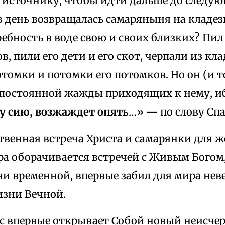
 источнику, чтобы идти дальше до следую
в день возвращалась самаряныня на кладез
ебность в воде свою и своих близких? Пил 
в, пили его дети и его скот, черпали из кл
отомки и потомки его потомков. Но он (и то
 постоянной жажды приходящих к нему, и
 сию, возжаждет опять
…» — по слову Спа
ственная встреча Христа и самарянки для
ра оборачивается встречей с Живым Богом, 
ни временной, впервые забил для мира нев
зни Вечной.
ос впервые открывает Собой новый неисче