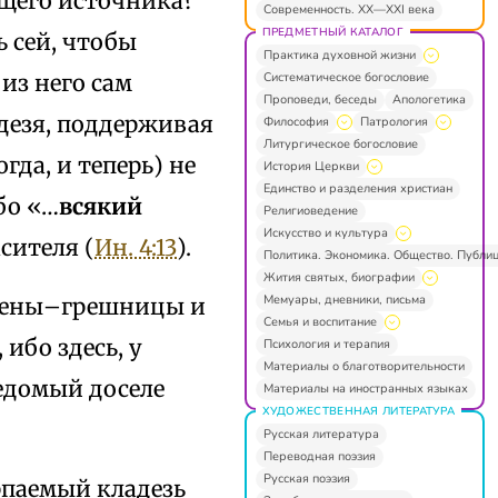
щего источника?
Современность. XX—XXI века
ПРЕДМЕТНЫЙ КАТАЛОГ
ь сей, чтобы
Практика духовной жизни
Систематическое богословие
из него сам
Проповеди, беседы
Апологетика
адезя, поддерживая
Философия
Патрология
Литургическое богословие
гда, и теперь) не
История Церкви
Единство и разделения христиан
бо «…
всякий
Религиоведение
Искусство и культура
сителя (
Ин. 4:13
).
Политика. Экономика. Общество. Публи
Жития святых, биографии
Мемуары, дневники, письма
 жены–грешницы и
Семья и воспитание
ибо здесь, у
Психология и терапия
Материалы о благотворительности
едомый доселе
Материалы на иностранных языках
ХУДОЖЕСТВЕННАЯ ЛИТЕРАТУРА
Русская литература
Переводная поэзия
Русская поэзия
рпаемый кладезь