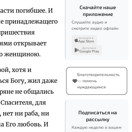
Скачайте наше
асти погибшее. И
приложение
 не принадлежащего
Слушайте аудио и
смотрите видео офлайн
 пришествия
Загрузите в
App Store
еями открывает
Доступно в
Google Play
вою женщиною.
ой, хотя и
Благотворительность
ься Богу, жил даже
— помочь
нуждающимся
ряне не общались
 Спасителя, для
Подписаться на
 нет ни раба, ни
рассылку
на Его любовь. И
Каждую неделю в вашем