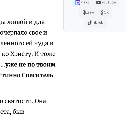
Макс
YouTube
Дзен
OK
оды живой и для
TikTok
очерпало свое и
ленного ей чуда в
ко Христу. И тоже
«…
уже не по твоим
стинно Спаситель
о святости. Она
ста, быв