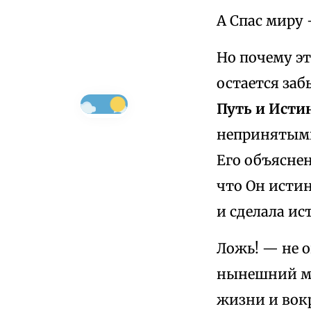
А Спас миру 
Но почему э
остается заб
Путь и Исти
непринятым
Его объяснен
что Он истин
и сделала и
Ложь! — не о
нынешний ми
жизни и вок