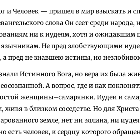
г и Человек — пришел в мир взыскать и сп
евангельского слова Он сеет среди народа,
рованиям ни к иудеям, хотя и ожидавшим
к язычникам. Не пред злобствующими иуд
с, а пред не знавшею истины, но незлоби
знали Истинного Бога, но вера их была жив
еосознанной. А вопрос, где и как поклонят
простой женщины–самарянки. Иудеи и сама
м, живя в близком соседстве. Но для Христа
дарованного земле, нет ни эллина, ни иудея,
но есть человек, к сердцу которого обраще