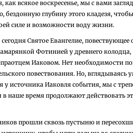
я, как всякое воскресенье, мы с вами загля
, бездонную глубину этого кладезя, чтоб
воей силе и возможности воду жизни.
сегодня Святое Евангелие, повествующее о
самарянкой Фотинией у древнего колодца,
 праотцем Иаковом. Нет необходимости по
льского повествования. Но, вглядываясь 
я у источника Иаковля события, мы с треп
 и в наше время продолжают действовать 
ников прошли сквозь пустыню и пересохш