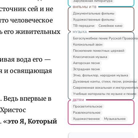
Зарубежная литература
ФИЛЬМЫ И ТВ
сточник сей и не
Документальные фильмы
что человеческое
Художественные фильмы
ТВ-передачи
Семейное кино
ть его живительных
МУЗЫКА
Богослужебное пение Русской Правосл
Колокольный звон
Песнопения поместных церквей
Классическая музыка
ивая вода его —
Авторская песня
Эстрадная песня
ая и освящающая
Этно, фольклор, народная музыка
Духовные канты, стихи, песни, романсы
Современная вокальная и инструментал
Учебные материалы по музыке и пению
. Ведь впервые в
ДЕТЯМ
Просветительское
 Христос
Развлекательное
Художественное
Музыкальное
. «
это Я, Который