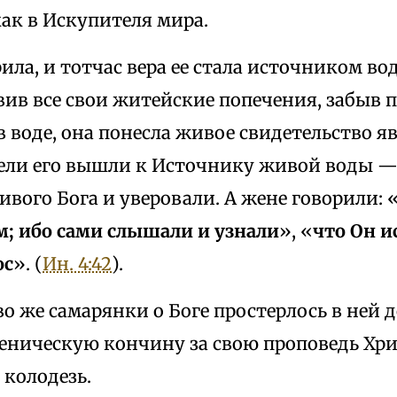
 как в Искупителя мира.
ила, и тотчас вера ее стала источником в
вив все свои житейские попечения, забыв п
 воде, она понесла живое свидетельство яв
тели его вышли к Источнику живой воды — 
вого Бога и уверовали. А жене говорили: 
м; ибо сами слышали и узнали
», «
что Он и
ос
». (
Ин. 4:42
).
о же самарянки о Боге простерлось в ней д
еническую кончину за свою проповедь Хри
 колодезь.