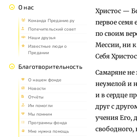
О нас
Христос — Бо
Команда Предание.ру
первое семя 
Попечительский совет
по своим ве
Наши друзья
Мессии, ни 
Известные люди о
Предании
Себя Христо
Благотворительность
Самаряне не 
О нашем фонде
неумелой и н
Новости
и в сердце 
Отчёты
друг с друго
Им помогли
Мы помним
учения Его, 
Программы фонда
свободного, 
Мне нужна помощь