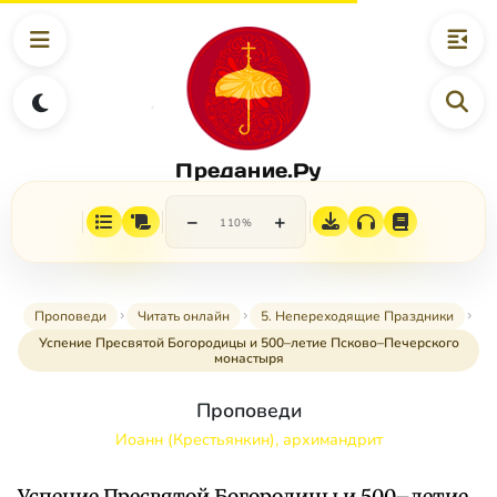
Предание.Ру
−
+
110%
Проповеди
Читать онлайн
5. Непереходящие Праздники
Успение Пресвятой Богородицы и 500–летие Псково–Печерского
монастыря
Проповеди
Иоанн (Крестьянкин), архимандрит