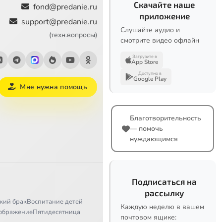
Скачайте наше
fond@predanie.ru
приложение
support@predanie.ru
Слушайте аудио и
(техн.вопросы)
смотрите видео офлайн
Загрузите в
App Store
Доступно в
Google Play
Мне нужна помощь
Благотворительность
— помочь
нуждающимся
Подписаться на
рассылку
кий брак
Воспитание детей
Каждую неделю в вашем
ображение
Пятидесятница
почтовом ящике: