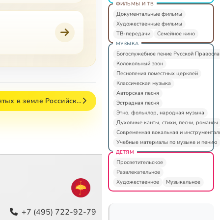
ФИЛЬМЫ И ТВ
Документальные фильмы
Художественные фильмы
ТВ-передачи
Семейное кино
МУЗЫКА
Богослужебное пение Русской Правосл
Колокольный звон
Песнопения поместных церквей
Классическая музыка
Авторская песня
ятых в земле Российск…
Эстрадная песня
Этно, фольклор, народная музыка
Духовные канты, стихи, песни, романсы
Современная вокальная и инструментал
Учебные материалы по музыке и пению
ДЕТЯМ
Просветительское
Развлекательное
Художественное
Музыкальное
+7 (495) 722-92-79