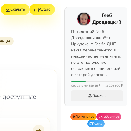
Скачать
Аудио
Глеб
Дроздецкий
Пятилетний Глеб
Дроздецкий живёт в
тницы
Иркутске. У Глеба ДЦП
из-за перенесённого в
младенчестве менингита,
но его положение
осложняется эпилепсией,
с которой долгое…
Собрано 60 899,15 ₽
из 206 900 ₽
— доступные
Помочь
Популярное
Избранное
Позже