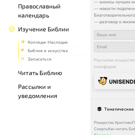
— анонсы лучших м
Православный
— новости подопеч
календарь
Благотворительного
— разговор о жизни
Изучение Библии
Колледж Наследие
Библия в искусстве
Записаться
Рассылки осуществ
платформе
Читать Библию
Рассылки и
уведомления
Тематические
Рождество Христово
П
Смерть
Как читать Б