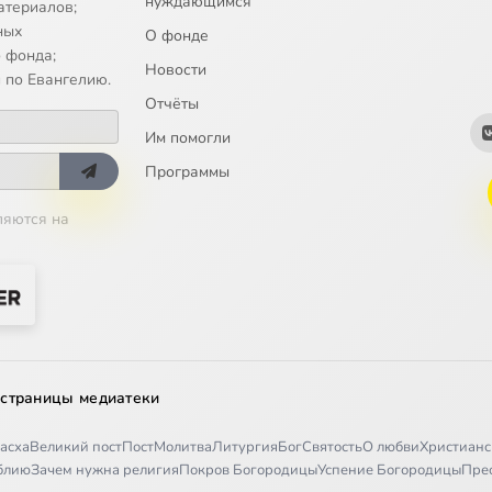
нуждающимся
атериалов;
ных
О фонде
 фонда;
Новости
 по Евангелию.
Отчёты
Им помогли
Программы
ляются на
 страницы медиатеки
асха
Великий пост
Пост
Молитва
Литургия
Бог
Святость
О любви
Христианс
иблию
Зачем нужна религия
Покров Богородицы
Успение Богородицы
Пре