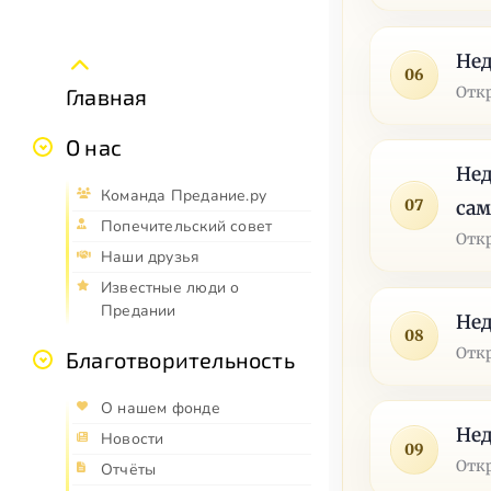
Нед
06
Отк
Главная
О нас
Нед
Команда Предание.ру
07
са
Попечительский совет
Отк
Наши друзья
Известные люди о
Предании
Нед
08
Отк
Благотворительность
О нашем фонде
Нед
Новости
09
Отк
Отчёты