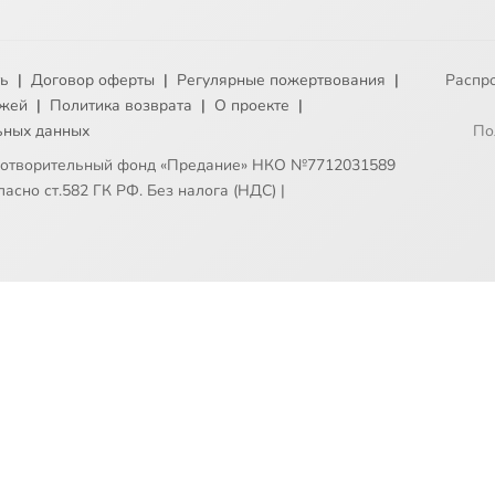
ть
|
Договор оферты
|
Регулярные пожертвования
|
Распр
ежей
|
Политика возврата
|
О проекте
|
ьных данных
По
готворительный фонд «Предание» НКО №7712031589
асно ст.582 ГК РФ. Без налога (НДС)
|