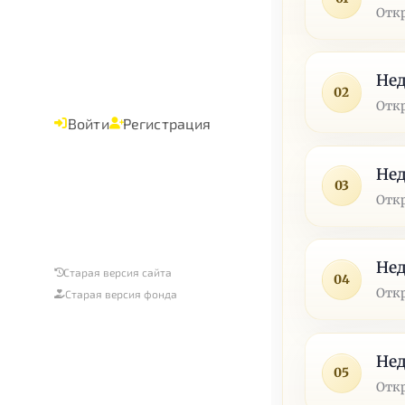
Отк
Нед
02
Отк
Войти
Регистрация
Нед
03
Отк
Нед
Старая версия сайта
04
Отк
Старая версия фонда
Нед
05
Отк