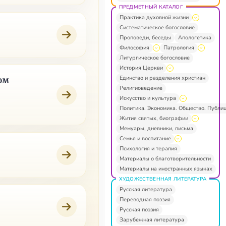
ПРЕДМЕТНЫЙ КАТАЛОГ
Практика духовной жизни
Систематическое богословие
Проповеди, беседы
Апологетика
Философия
Патрология
Литургическое богословие
История Церкви
Единство и разделения христиан
ом
Религиоведение
Искусство и культура
Политика. Экономика. Общество. Публи
Жития святых, биографии
Мемуары, дневники, письма
Семья и воспитание
Психология и терапия
Материалы о благотворительности
Материалы на иностранных языках
ХУДОЖЕСТВЕННАЯ ЛИТЕРАТУРА
Русская литература
Переводная поэзия
Русская поэзия
Зарубежная литература