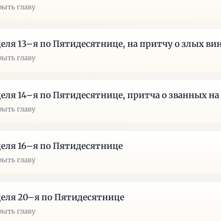
рыть главу
еля 13–я по Пятидесятнице, на притчу о злых ви
рыть главу
еля 14–я по Пятидесятнице, притча о званных на
рыть главу
еля 16–я по Пятидесятнице
рыть главу
еля 20–я по Пятидесятнице
рыть главу