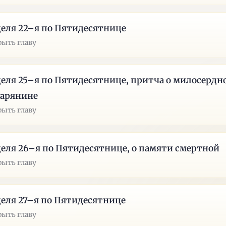
еля 22–я по Пятидесятнице
рыть главу
еля 25–я по Пятидесятнице, притча о милосердн
марянине
рыть главу
еля 26–я по Пятидесятнице, о памяти смертной
рыть главу
еля 27–я по Пятидесятнице
рыть главу