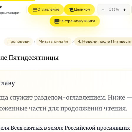
и
−
+
Оглавление
Целиком
125%
 архимандрит
На страничку книги
Проповеди
Читать онлайн
4. Недели после Пятидеся
осле Пятидесятницы
главу
ица служит разделом-оглавлением. Ниже 
ложенные части для продолжения чтения.
еля Всех святых в земле Российской просиявших