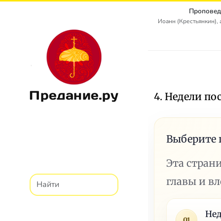
Проповед
Иоанн (Крестьянкин),
Предание.ру
4. Недели п
Выберите 
Эта стран
главы и в
Нед
01