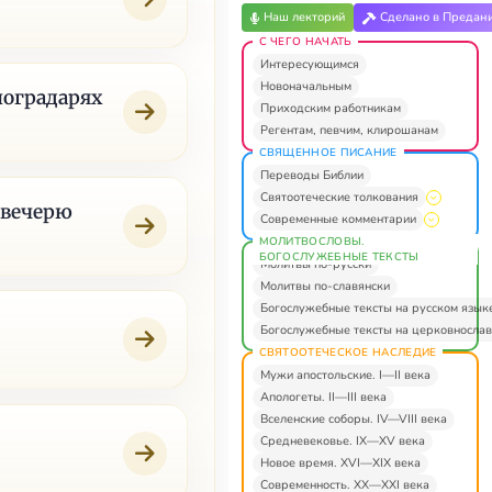
Наш лекторий
Сделано в Предан
С ЧЕГО НАЧАТЬ
Интересующимся
Новоначальным
ноградарях
Приходским работникам
Регентам, певчим, клирошанам
СВЯЩЕННОЕ ПИСАНИЕ
Переводы Библии
Святоотеческие толкования
 вечерю
Современные комментарии
МОЛИТВОСЛОВЫ.
БОГОСЛУЖЕБНЫЕ ТЕКСТЫ
Молитвы по-русски
Молитвы по-славянски
Богослужебные тексты на русском язык
Богослужебные тексты на церковнослав
СВЯТООТЕЧЕСКОЕ НАСЛЕДИЕ
Мужи апостольские. I—II века
Апологеты. II—III века
Вселенские соборы. IV—VIII века
Средневековье. IX—XV века
Новое время. XVI—XIX века
Современность. XX—XXI века