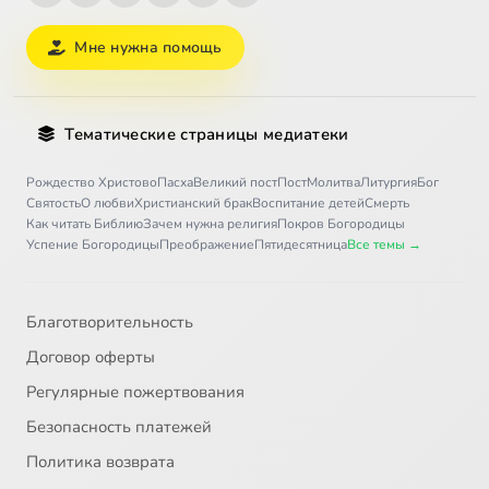
Мне нужна помощь
Тематические страницы медиатеки
Рождество Христово
Пасха
Великий пост
Пост
Молитва
Литургия
Бог
Святость
О любви
Христианский брак
Воспитание детей
Смерть
Как читать Библию
Зачем нужна религия
Покров Богородицы
Успение Богородицы
Преображение
Пятидесятница
Все темы →
Благотворительность
Договор оферты
Регулярные пожертвования
Безопасность платежей
Политика возврата