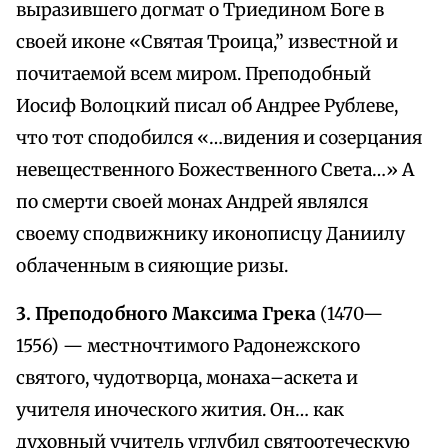
выразившего догмат о Триедином Боге в
своей иконе «Святая Троица,” известной и
почитаемой всем миром. Преподобный
Иосиф Волоцкий писал об Андрее Рублеве,
что тот сподобился «…видения и созерцания
невещественного Божественного Света…» А
по смерти своей монах Андрей являлся
своему сподвижнику иконописцу Даниилу
облаченным в сияющие ризы.
3. Преподобного Максима Грека
(1470—
1556) — местночтимого Радонежского
святого, чудотворца, монаха–аскета и
учителя иноческого жития. Он… как
духовный учитель углубил святоотеческую