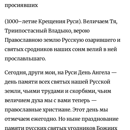
просиявших
(1000–летие Крещения Руси). Величаем Тя,
Триипостасный Владыко, верою
Православною землю Русскую озарившего и
святых сродников наших сонм велий в ней
прославльшаго.
Сегодня, други мои, на Руси День Ангела —
день памяти всех святых нашей Русской
земли, чьими трудами и скорбями, чьим
величием духа мы с вами теперь —
православные христиане. Этот день мы
отмечаем ежегодно. Но ныне празднование
памяти русских святых угодников Божиих