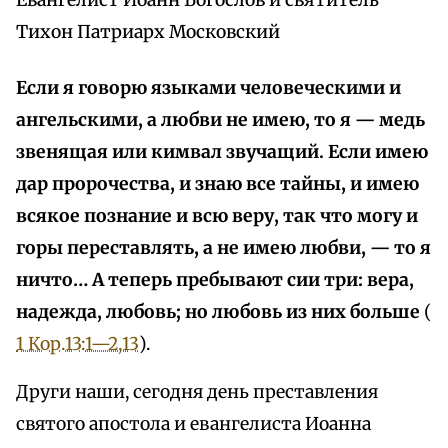
Евангелист Иоанн Богослов и святитель
Тихон Патриарх Московский
Если я говорю языками человеческими и
ангельскими, а любви не имею, то я — медь
звенящая или кимвал звучащий. Если имею
дар пророчества, и знаю все тайны, и имею
всякое познание и всю веру, так что могу и
горы переставлять, а не имею любви, — то я
ничто… А теперь пребывают сии три: вера,
надежда, любовь; но любовь из них больше
(
1 Кор.13:1—2,13
).
Други наши, сегодня день преставления
святого апостола и евангелиста Иоанна