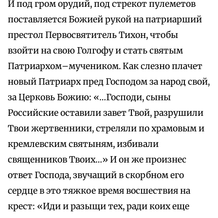
И под гром орудий, под стрекот пулеметов
поставляется Божией рукой на патриарший
престол Первосвятитель Тихон, чтобы
взойти на свою Голгофу и стать святым
Патриархом–мучеником. Как слезно плачет
новый Патриарх пред Господом за народ свой,
за Церковь Божию: «…Господи, сыны
Российские оставили завет Твой, разрушили
Твои жертвенники, стреляли по храмовым и
кремлевским святыням, избивали
священников Твоих…» И он же произнес
ответ Господа, звучащий в скорбном его
сердце в это тяжкое время восшествия на
крест: «Иди и разыщи тех, ради коих еще