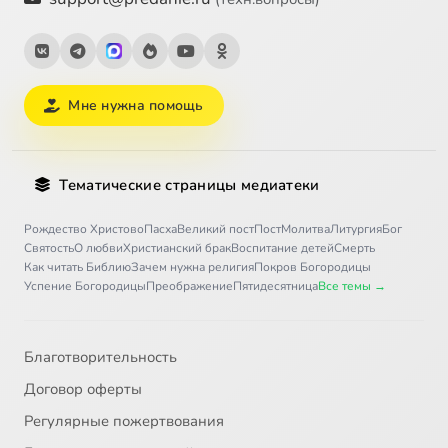
Мне нужна помощь
Тематические страницы медиатеки
Рождество Христово
Пасха
Великий пост
Пост
Молитва
Литургия
Бог
Святость
О любви
Христианский брак
Воспитание детей
Смерть
Как читать Библию
Зачем нужна религия
Покров Богородицы
Успение Богородицы
Преображение
Пятидесятница
Все темы →
Благотворительность
Договор оферты
Регулярные пожертвования