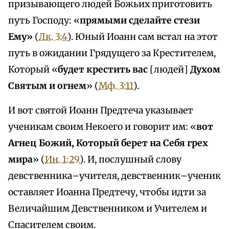
призывающего людей Божьих приготовить
путь Господу: «
прямыми сделайте стези
Ему»
(
Лк. 3:4
). Юный Иоанн сам встал на этот
путь в ожидании Грядущего за Крестителем,
Который «
будет крестить вас
[людей]
Духом
Святым и огнем
» (
Мф. 3:11
).
И вот святой Иоанн Предтеча указывает
ученикам своим Некоего и говорит им: «
вот
Агнец Божий, Который берет на Себя грех
мира
» (
Ин. 1:29
). И, послушный слову
девственника–учителя, девственник–ученик
оставляет Иоанна Предтечу, чтобы идти за
Величайшим Девственником и Учителем и
Спасителем своим.