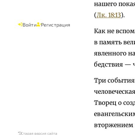
нашего пока
(
Лк. 18:13
).
Войти
Регистрация
Как не вспом
в память ве
явленного на
бедствия — 
Три события
человеческая
Творец о соз
евангельски
вторжением 
Старая версия сайта