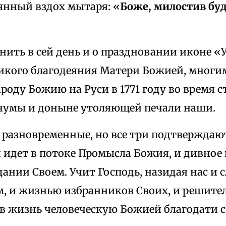
янный вздох мытаря: «
Боже, милостив бу
нить в сей день и о праздновании иконе «
ликого благодеяния Матери Божией, многи
роду Божию на Руси в 1771 году во время 
чумы и доныне утоляющей печали наши.
 разновременные, но все три подтвержда
 идет в потоке Промысла Божия, и дивное
дании Своем. Учит Господь, назидая нас и
м, и жизнью избранников Своих, и решит
в жизнь человеческую Божией благодати с