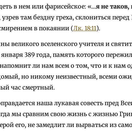
деть в нем или фарисейское: «…
я не таков,
 узрев там бездну греха, склониться перед
мирением в покаянии (
Лк. 18:11
).
ны великого вселенского учителя и святи
 января 389 года, память которого пережи
 напомнит ли нам всем о том, что и к нам
едомый, но никому неизвестный, всеми ож
ый час смертный.
 оправдается наша лукавая совесть пред 
огда мы сравним свою жизнь с жизнью Гри
верой его, не замедлит ли вырваться из са