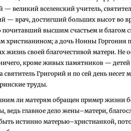
 — великий вселенский учитель, святитель
рий — врач, достигший больших высот во в
но почитавший высшим счастьем и благом 
м христианином; а дочь Нонны Горгония п
х жизнь своей благочестивой матери. Не о
ничего, кроме живых памятников — детей 
, а святитель Григорий и по сей день несет 
ринские труды.
шним ли матерям обращен пример жизни 
ы, ведь главное дело жены–матери, благос
 быть истинно матерью–христианкой, потом