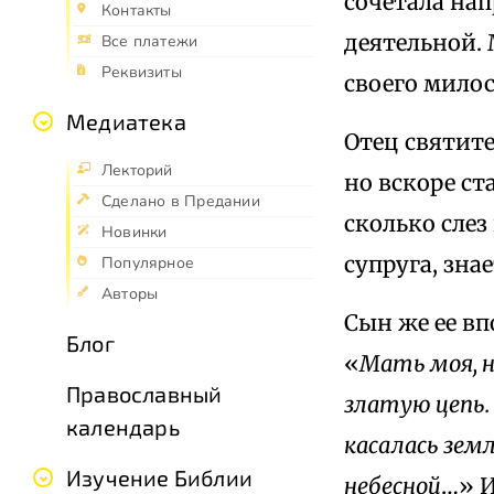
сочетала на
Контакты
деятельной. 
Все платежи
Реквизиты
своего милос
Медиатека
Отец святите
Лекторий
но вскоре ст
Сделано в Предании
сколько слез
Новинки
супруга, зна
Популярное
Авторы
Сын же ее вп
Блог
«
Мать моя, н
Православный
златую цепь.
календарь
касалась зем
Изучение Библии
небесной
…» И