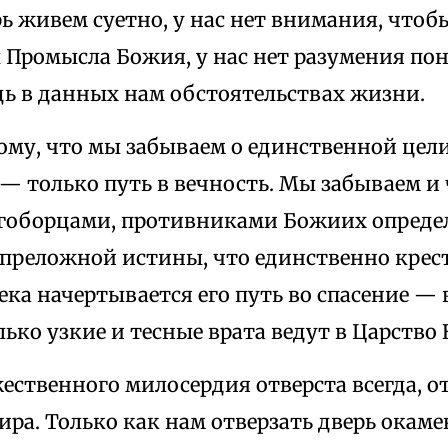
ь живем суетно, у нас нет внимания, чтоб
Промысла Божия, у нас нет разумения пон
дь в данных нам обстоятельствах жизни.
тому, что мы забываем о единственной цели
 — только путь в вечность. Мы забываем и
гоборцами, противниками Божиих определе
преложной истины, что единственно кре
ека начертывается его путь во спасение —
лько узкие и тесные врата ведут в Царство 
ественного милосердия отверста всегда, от
ра. Только как нам отверзать дверь окам