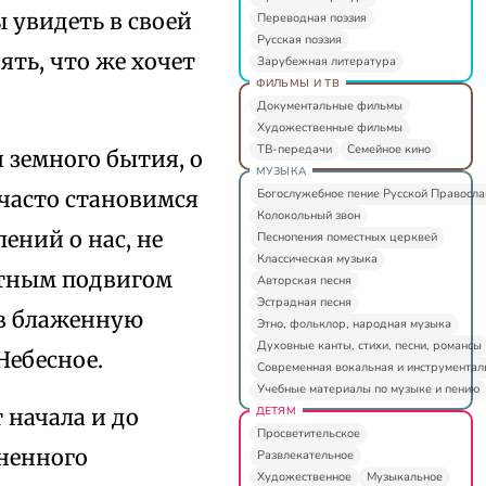
ы увидеть в своей
Переводная поэзия
Русская поэзия
ять, что же хочет
Зарубежная литература
ФИЛЬМЫ И ТВ
Документальные фильмы
Художественные фильмы
ТВ-передачи
Семейное кино
 земного бытия, о
МУЗЫКА
Богослужебное пение Русской Правосл
 часто становимся
Колокольный звон
ний о нас, не
Песнопения поместных церквей
Классическая музыка
стным подвигом
Авторская песня
Эстрадная песня
 в блаженную
Этно, фольклор, народная музыка
Духовные канты, стихи, песни, романсы
Небесное.
Современная вокальная и инструментал
Учебные материалы по музыке и пению
ДЕТЯМ
 начала и до
Просветительское
ененного
Развлекательное
Художественное
Музыкальное