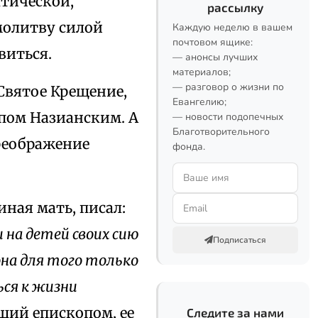
тической,
рассылку
молитву силой
Каждую неделю в вашем
почтовом ящике:
виться.
— анонсы лучших
материалов;
— разговор о жизни по
 Святое Крещение,
Евангелию;
опом Назианским. А
— новости подопечных
Благотворительного
преображение
фонда.
ная мать, писал:
 на детей своих сию
Подписаться
она для того только
ся к жизни
ший епископом, ее
Следите за нами