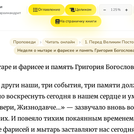
и
−
+
Оглавление
Целиком
125%
 архимандрит
На страничку книги
Проповеди
Читать онлайн
1. Перед Великим Посто
Неделя о мытаре и фарисее и память Григория Богослов
аре и фарисее и память Григория Богосло
, други наши, три события, три памяти до
о воскреснуть сегодня в нашем сердце и у
двери, Жизнодавче…» — зазвучало вновь в
их. И повеяло тихим покаянным временем 
 фарисей и мытарь заставляют нас сегодня