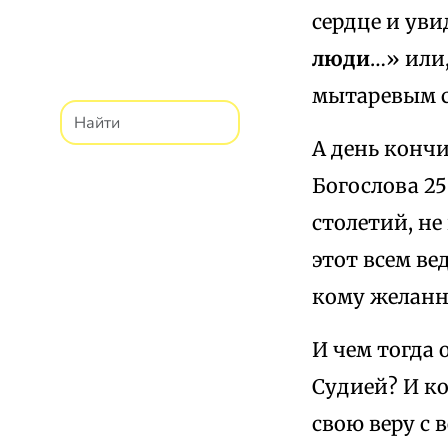
сердце и уви
люди
…» или,
мытаревым с
А день кончи
Богослова 25
столетий, не
этот всем в
кому желанн
И чем тогда
Судией? И к
свою веру с 