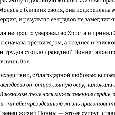
пряженную духовную жизнь с жизнью прак
Молясь о близких своих, она подкрепляла 
ердия, и результат ее трудов не замедлил я
ля не просто уверовал во Христа и принял
ал сначала пресвитером, а позднее и еписк
 и трудов стоило праведной Нонне такое 
ет лишь Бог.
оследствии, с благодарной любовью вспоми
аследовав от отцов святую веру, наложила и
 В женском теле нося мужественное сердце, 
ли… чтобы чрез здешнюю жизнь приготовить
 венец жизни Нонны — это ее супруг, став