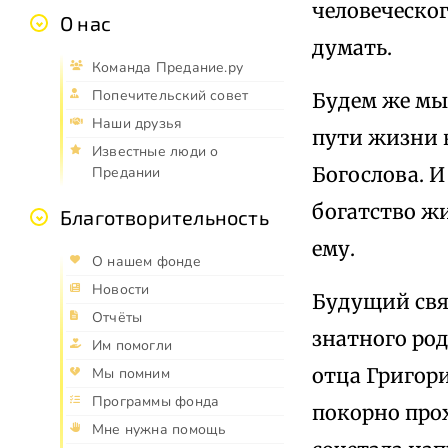
человеческог
О нас
думать.
Команда Предание.ру
Попечительский совет
Будем же мы 
Наши друзья
пути жизни в
Известные люди о
Богослова. И
Предании
богатство жи
Благотворительность
ему.
О нашем фонде
Новости
Будущий свят
Отчёты
знатного ро
Им помогли
отца Григори
Мы помним
Программы фонда
покорно про
Мне нужна помощь