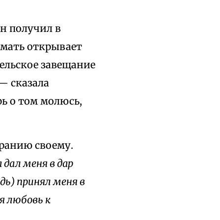
он получил в
 мать открывает
ельское завещание
— сказала
рь о том молюсь,
ранию своему.
дал меня в дар
дь) принял меня в
я любовь к