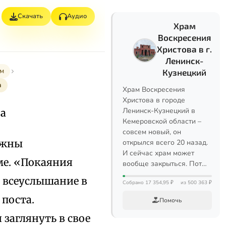
Скачать
Аудио
Храм
Воскресения
Христова в г.
Ленинск-
м
Кузнецкий
а
Храм Воскресения
Христова в городе
Ленинск-Кузнецкий в
ва
Кемеровской области –
совсем новый, он
лжны
открылся всего 20 назад.
И сейчас храм может
ме. «Покаяния
вообще закрыться. Пот…
о всеуслышание в
Собрано 17 354,95 ₽
из 500 363 ₽
поста.
Помочь
 заглянуть в свое