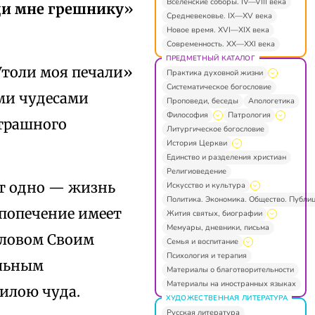
Вселенские соборы. IV—VIII века
ди мне грешнику
»
Средневековье. IX—XV века
Новое время. XVI—XIX века
Современность. XX—XXI века
ПРЕДМЕТНЫЙ КАТАЛОГ
Утоли моя печали»
Практика духовной жизни
Систематическое богословие
ми чудесами
Проповеди, беседы
Апологетика
Философия
Патрология
страшного
Литургическое богословие
История Церкви
Единство и разделения христиан
Религиоведение
ют одно — жизнь
Искусство и культура
Политика. Экономика. Общество. Публи
 попечение имеет
Жития святых, биографии
Мемуары, дневники, письма
 словом Своим
Семья и воспитание
Психология и терапия
ельным
Материалы о благотворительности
Материалы на иностранных языках
илою чуда.
ХУДОЖЕСТВЕННАЯ ЛИТЕРАТУРА
Русская литература