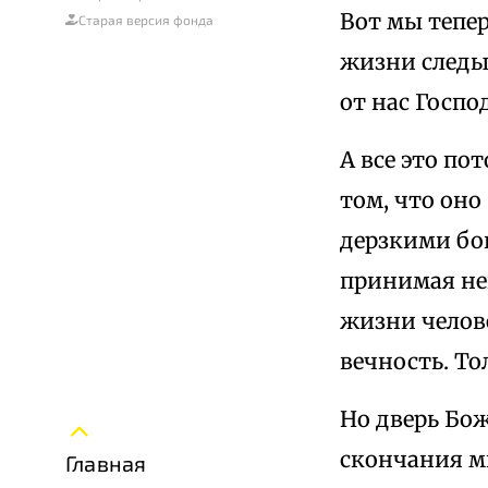
Вот мы тепер
Старая версия фонда
жизни следы 
от нас Госпо
А все это по
том, что оно
дерзкими бо
принимая не
жизни челов
вечность. То
Но дверь Бож
скончания ми
Главная