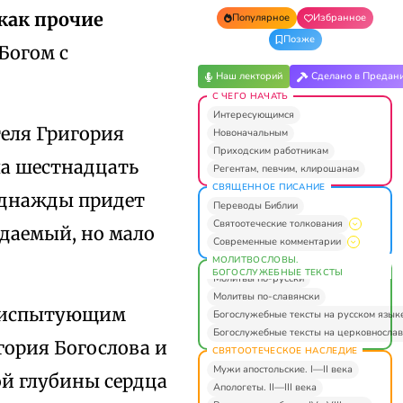
 как прочие
Популярное
Избранное
Позже
 Богом с
Наш лекторий
Сделано в Предан
С ЧЕГО НАЧАТЬ
Интересующимся
теля Григория
Новоначальным
Приходским работникам
ла шестнадцать
Регентам, певчим, клирошанам
СВЯЩЕННОЕ ПИСАНИЕ
 однажды придет
Переводы Библии
Святоотеческие толкования
идаемый, но мало
Современные комментарии
МОЛИТВОСЛОВЫ.
БОГОСЛУЖЕБНЫЕ ТЕКСТЫ
Молитвы по-русски
Молитвы по-славянски
Всеиспытующим
Богослужебные тексты на русском язык
Богослужебные тексты на церковнослав
гория Богослова и
СВЯТООТЕЧЕСКОЕ НАСЛЕДИЕ
Мужи апостольские. I—II века
мой глубины сердца
Апологеты. II—III века