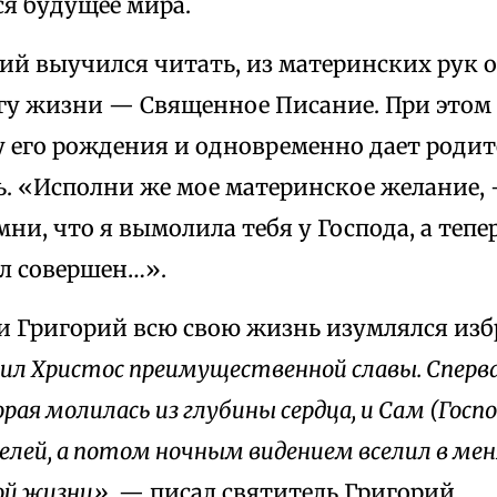
ся будущее мира.
ий выучился читать, из материнских рук 
гу жизни — Священное Писание. При этом
у его рождения и одновременно дает родит
ь. «Исполни же мое материнское желание, 
ни, что я вымолила тебя у Господа, а тепе
л совершен…».
и Григорий всю свою жизнь изумлялся изб
ил Христос преимущественной славы. Сперва 
ая молилась из глубины сердца, и Сам (Госпо
елей, а потом ночным видением вселил в мен
ой жизни»,
— писал святитель Григорий.