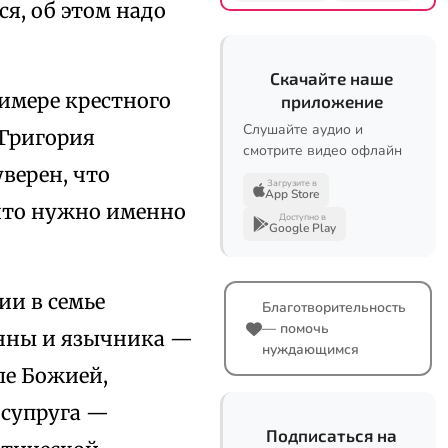
ся, об этом надо
Скачайте наше
римере крестного
приложение
Слушайте аудио и
 Григория
смотрите видео офлайн
верен, что
Загрузите в
App Store
 что нужно именно
Доступно в
Google Play
ии в семье
Благотворительность
— помочь
онны и язычника —
нуждающимся
ле Божией,
 супруга —
Подписаться на