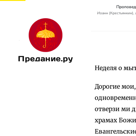
Проповед
Иоанн (Крестьянкин),
Предание.ру
Неделя о мыт
Дорогие мои
одновременн
отверзи ми 
храмах Божи
Евангельские