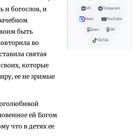
 и богослов, и
VK
Telegram
Макс
YouTube
рачебном
Дзен
OK
своим быть
TikTok
овторила во
ставила святая
своих, которые
миру, ее не зримые
боголюбивой
ловенное ей Богом
у что в детях ее