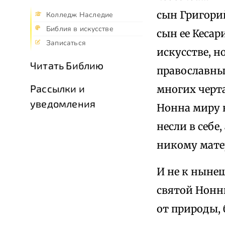
сын Григорий
Колледж Наследие
Библия в искусстве
сын ее Кеса
Записаться
искусстве, 
Читать Библию
православны
Рассылки и
многих черта
уведомления
Нонна миру 
несли в себе
никому мате
И не к ныне
святой Нонн
от природы,