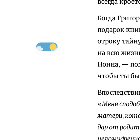
всегда кроет
Когда Григор
подарок кни
отроку тайн
на всю жизн
Нонна, — пом
чтобы ты бы
Впоследстви
«
Меня сподоб
матери, котор
дар от родит
целомудренн